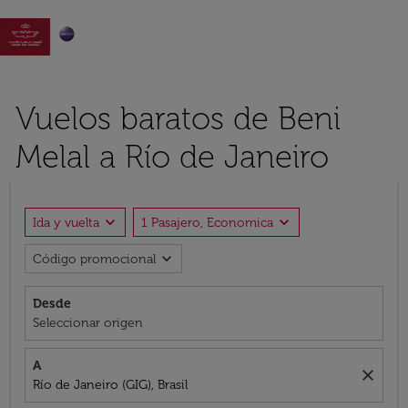

Vuelos baratos de Beni
Melal a Río de Janeiro
expand_more
expand_more
Ida y vuelta
1 Pasajero, Economica
expand_more
Código promocional
Desde
Seleccionar origen
A
close
Río de Janeiro (GIG), Brasil