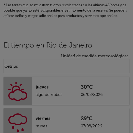
* Las tarifas que se muestran fueron recolectadas en las últimas 48 horas y es
posible que ya no estén disponibles en el momento de la reserva. Se pueden
aplicar tarifas y cargos adicionales para productos y servicios opcionales.
El tiempo en Río de Janeiro
Unidad de medida meteorológica
:
Weather unit option Celsius Selected
keyboard_arrow_down
Celsius
30°C
jueves
algo de nubes
06/08/2026
29°C
viernes
nubes
07/08/2026