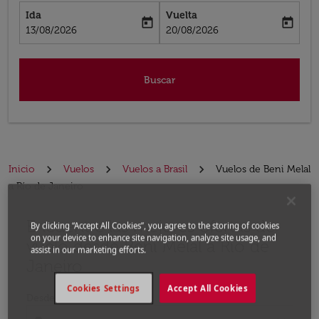
Ida
Vuelta
today
today
fc-booking-departure-date-aria-label
fc-booking-return-date-aria-label
13/08/2026
20/08/2026
Buscar
Inicio
Vuelos
Vuelos a Brasil
Vuelos de Beni Melal
a Río de Janeiro
Encuentre las mejores ofertas de
Por favor, intente actualizar su ruta (origen y / o dest
By clicking “Accept All Cookies”, you agree to the storing of cookies
on your device to enhance site navigation, analyze site usage, and
vuelo desde Beni Melal a Río de
assist in our marketing efforts.
Janeiro
Cookies Settings
Accept All Cookies
Desde