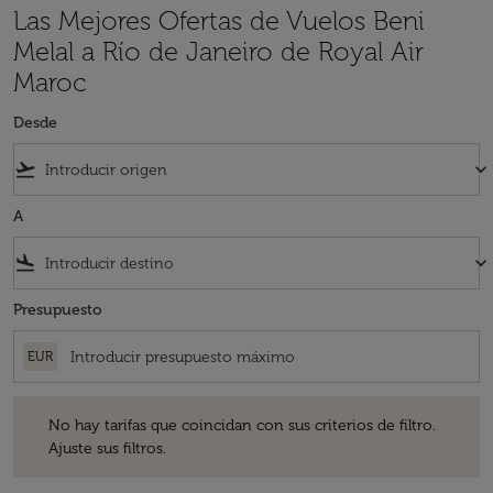
Las Mejores Ofertas de Vuelos Beni
Melal a Río de Janeiro de Royal Air
Maroc
Desde
flight_takeoff
keyboard_arrow_down
A
flight_land
keyboard_arrow_down
Presupuesto
EUR
No hay tarifas que coincidan con sus criterios de filtro. Ajuste sus fil
No hay tarifas que coincidan con sus criterios de filtro.
Ajuste sus filtros.