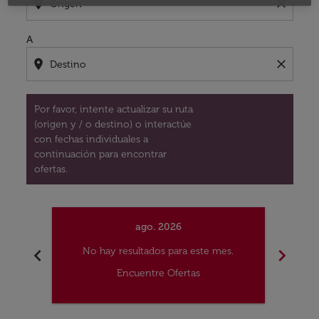
location_on
close
A
location_on
close
Por favor, intente actualizar su ruta
(origen y / o destino) o interactúe
con fechas individuales a
continuación para encontrar
ofertas.
ago. 2026
chevron_left
chevron_right
No hay resultados para este mes.
No
Encuentre Ofertas