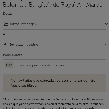
Bolonia a Bangkok de Royal Air Maroc
Desde
flight_takeoff
keyboard_arrow_down
A
flight_land
keyboard_arrow_down
Presupuesto
EUR
No hay tarifas que coincidan con sus criterios de filtro. Ajuste sus fil
No hay tarifas que coincidan con sus criterios de filtro.
Ajuste sus filtros.
* Las tarifas que se muestran fueron recolectadas en las últimas 48 horas y es
posible que ya no estén disponibles en el momento de la reserva. Se pueden
aplicar tarifas y cargos adicionales para productos y servicios opcionales.