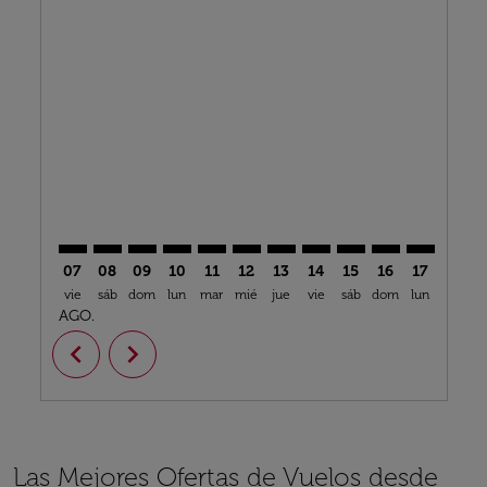
Displaying fares for agosto-2026
BLQ–BKK: cmp-view-offers-disclaimer. Encuentre Ofe
BLQ–BKK: cmp-view-offers-disclaimer. Encuentr
BLQ–BKK: cmp-view-offers-disclaimer. Encu
BLQ–BKK: cmp-view-offers-disclaimer. 
BLQ–BKK: cmp-view-offers-disclaim
BLQ–BKK: cmp-view-offers-disc
BLQ–BKK: cmp-view-offers-
BLQ–BKK: cmp-view-off
BLQ–BKK: cmp-view
BLQ–BKK: cmp-
BLQ–BKK: 
BLQ–B
B
07
08
09
10
11
12
13
14
15
16
17
18
vie
sáb
dom
lun
mar
mié
jue
vie
sáb
dom
lun
mar
m
AGO.
chevron_left
chevron_right
Las Mejores Ofertas de Vuelos desde