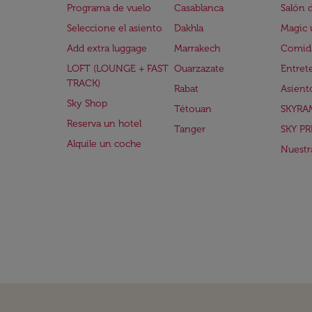
Programa de vuelo
Casablanca
Salón 
Seleccione el asiento
Dakhla
Magic 
Add extra luggage
Marrakech
Comida
LOFT (LOUNGE + FAST
Ouarzazate
Entret
TRACK)
Rabat
Asient
Sky Shop
Tétouan
SKYRA
Reserva un hotel
Tanger
SKY PR
Alquile un coche
Nuestra