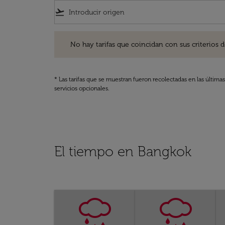
flight_takeoff
No hay tarifas que coincidan con sus criterios de filtro
No hay tarifas que coincidan con sus criterios de f
* Las tarifas que se muestran fueron recolectadas en las última
servicios opcionales.
El tiempo en Bangkok