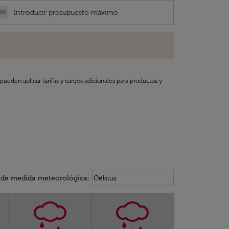
UR
pueden aplicar tarifas y cargos adicionales para productos y
Weather unit option Celsius Select
keyboard_arrow_down
 de medida meteorológica
:
Celsius