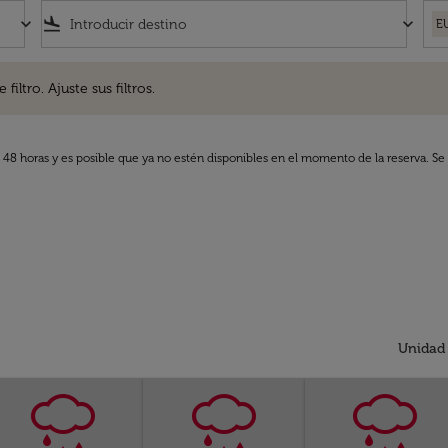
keyboard_arrow_down
flight_land
keyboard_arrow_down
E
. Ajuste sus filtros.
iltro. Ajuste sus filtros.
s 48 horas y es posible que ya no estén disponibles en el momento de la reserva. Se 
Unidad