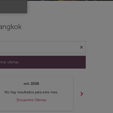
ación para encontrar ofertas.
Bangkok
close
trar ofertas.
oct. 2026
n
chevron_right
No hay resultados para este mes.
No hay resul
Encuentre Ofertas
Encue