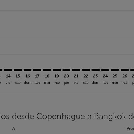
imer. Encuentre Ofertas
sclaimer. Encuentre Ofertas
rs-disclaimer. Encuentre Ofertas
offers-disclaimer. Encuentre Ofertas
iew-offers-disclaimer. Encuentre Ofertas
mp-view-offers-disclaimer. Encuentre Ofertas
K: cmp-view-offers-disclaimer. Encuentre Ofertas
H–BKK: cmp-view-offers-disclaimer. Encuentre Ofertas
CPH–BKK: cmp-view-offers-disclaimer. Encuentre Ofertas
CPH–BKK: cmp-view-offers-disclaimer. Encuentre Ofe
CPH–BKK: cmp-view-offers-disclaimer. Encuentre
CPH–BKK: cmp-view-offers-disclaimer. Encue
CPH–BKK: cmp-view-offers-disclaimer. E
CPH–BKK: cmp-view-offers-disclaime
CPH–BKK: cmp-view-offers-discl
CPH–BKK: cmp-view-offers-d
CPH–BKK: cmp-view-offe
CPH–BKK: cmp-view-
CPH–BKK: cmp-
CPH–BKK: 
CPH–B
C
3
14
15
16
17
18
19
20
21
22
23
24
25
26
e
vie
sáb
dom
lun
mar
mié
jue
vie
sáb
dom
lun
mar
mié
j
elos desde Copenhague a Bangkok d
A
Pre