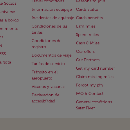
Travel conditions
Reasons to join
de Socios
Información equipaje
Cards status
universe
Incidentes de equipaje
Cards benefits
s a bordo
Condiciones de las
Earn miles
enimiento
tarifas
Spend miles
os
Condiciones de
Cash & Miles
M
registro
Our offers
ESS
Documentos de viaje
Our Partners
 flota
Tarifas de servicio
Get my card number
Tránsito en el
Claim missing miles
aeropuerto
Forgot my pin
Visados y vacunas
FAQ & Contact
Declaración de
accesibilidad
General conditions
Safar Flyer