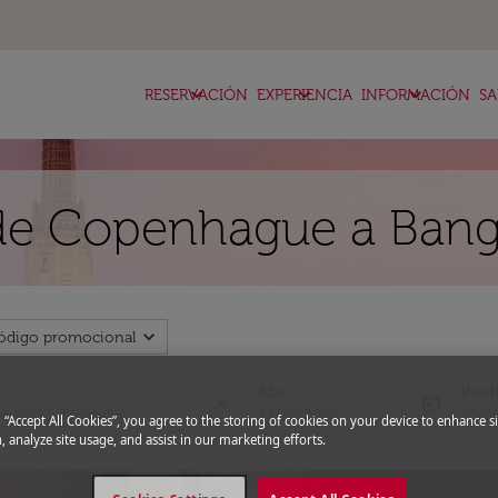
keyboard_arrow_down
keyboard_arrow_down
keyboard_arrow_down
RESERVACIÓN
EXPERIENCIA
INFORMACIÓN
SA
 de Copenhague a Ban
expand_more
ódigo promocional
Ida
Vuel
close
today
fc-booking-departure-date-aria-l
fc-bo
13/08/2026
20/0
g “Accept All Cookies”, you agree to the storing of cookies on your device to enhance si
, analyze site usage, and assist in our marketing efforts.