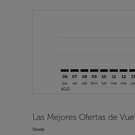
Displaying fares for agosto-2026
CPH–BKK: cmp-view-offers-discla
CPH–BKK: cmp-view-offers-di
CPH–BKK: cmp-view-offe
CPH–BKK: cmp-view-
CPH–BKK: cmp-v
CPH–BKK: c
CPH–BK
CP
06
07
08
09
10
11
12
1
jue
vie
sáb
dom
lun
mar
mié
ju
AGO.
Las Mejores Ofertas de Vu
Desde