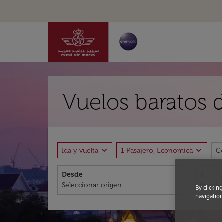
Vuelos baratos
expand_more
expand_more
Ida y vuelta
1 Pasajero, Economica
C
Desde
A
By clickin
navigation