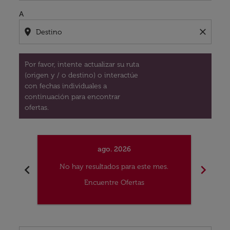
A
location_on
close
Por favor, intente actualizar su ruta
(origen y / o destino) o interactúe
con fechas individuales a
continuación para encontrar
ofertas.
ago. 2026
chevron_left
chevron_right
No hay resultados para este mes.
No
Encuentre Ofertas