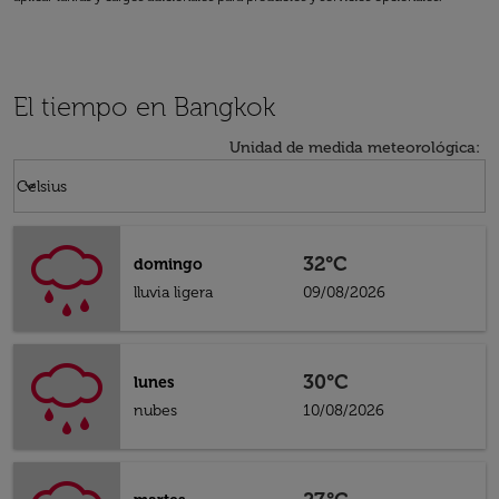
El tiempo en Bangkok
Unidad de medida meteorológica
:
Weather unit option Celsius Selected
keyboard_arrow_down
Celsius
32°C
domingo
lluvia ligera
09/08/2026
30°C
lunes
nubes
10/08/2026