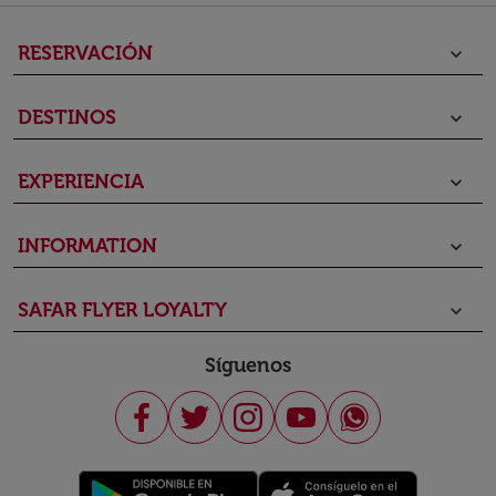
RESERVACIÓN
keyboard_arrow_down
DESTINOS
keyboard_arrow_down
EXPERIENCIA
keyboard_arrow_down
INFORMATION
keyboard_arrow_down
SAFAR FLYER LOYALTY
keyboard_arrow_down
Síguenos