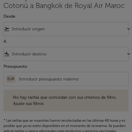
Cotonú a Bangkok de Royal Air Maroc
Desde
flight_takeoff
keyboard_arrow_down
A
flight_land
keyboard_arrow_down
Presupuesto
EUR
No hay tarifas que coincidan con sus criterios de filtro. Ajuste sus fil
No hay tarifas que coincidan con sus criterios de filtro.
Ajuste sus filtros.
* Las tarifas que se muestran fueron recolectadas en las últimas 48 horas y es
posible que ya no estén disponibles en el momento de la reserva. Se pueden
aplicar tarifas y cargos adicionales para productos y servicios opcionales.