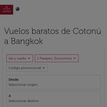

Vuelos baratos de Cotonú
a Bangkok
expand_more
expand_more
Ida y vuelta
1 Pasajero, Economica
expand_more
Código promocional
Desde
Seleccionar origen
A
Seleccionar destino