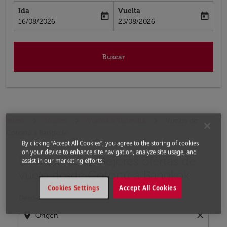
Ida
Vuelta
today
today
fc-booking-departure-date-aria-label
fc-booking-return-date-aria-label
16/08/2026
23/08/2026
Buscar
Inicio
Vuelos
Vuelos a Tailandia
Vuelos de
Cotonú a Bangkok
By clicking “Accept All Cookies”, you agree to the storing of cookies
on your device to enhance site navigation, analyze site usage, and
Encuentre las mejores ofertas de
Por favor, intente actualizar su ruta (origen y / o dest
assist in our marketing efforts.
vuelo desde Cotonú a Bangkok
Cookies Settings
Accept All Cookies
Desde
location_on
close