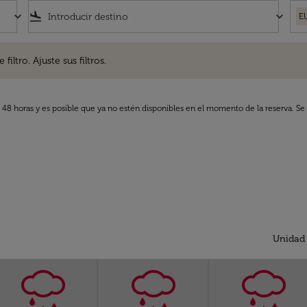
keyboard_arrow_down
flight_land
keyboard_arrow_down
E
. Ajuste sus filtros.
iltro. Ajuste sus filtros.
s 48 horas y es posible que ya no estén disponibles en el momento de la reserva. Se 
Unidad