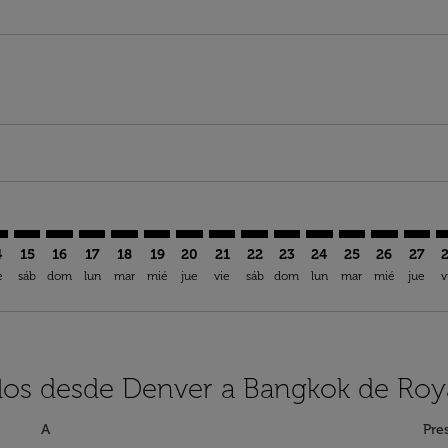
imer. Encuentre Ofertas
sclaimer. Encuentre Ofertas
rs-disclaimer. Encuentre Ofertas
offers-disclaimer. Encuentre Ofertas
iew-offers-disclaimer. Encuentre Ofertas
mp-view-offers-disclaimer. Encuentre Ofertas
K: cmp-view-offers-disclaimer. Encuentre Ofertas
N–BKK: cmp-view-offers-disclaimer. Encuentre Ofertas
DEN–BKK: cmp-view-offers-disclaimer. Encuentre Ofertas
DEN–BKK: cmp-view-offers-disclaimer. Encuentre Ofe
DEN–BKK: cmp-view-offers-disclaimer. Encuentre
DEN–BKK: cmp-view-offers-disclaimer. Encue
DEN–BKK: cmp-view-offers-disclaimer. E
DEN–BKK: cmp-view-offers-disclaime
DEN–BKK: cmp-view-offers-discl
DEN–BKK: cmp-view-offers-d
DEN–BKK: cmp-view-offe
DEN–BKK: cmp-view
DEN–BKK: cmp-
DEN–BKK: 
DEN–B
D
4
15
16
17
18
19
20
21
22
23
24
25
26
27
e
sáb
dom
lun
mar
mié
jue
vie
sáb
dom
lun
mar
mié
jue
v
elos desde Denver a Bangkok de Roy
A
Pre