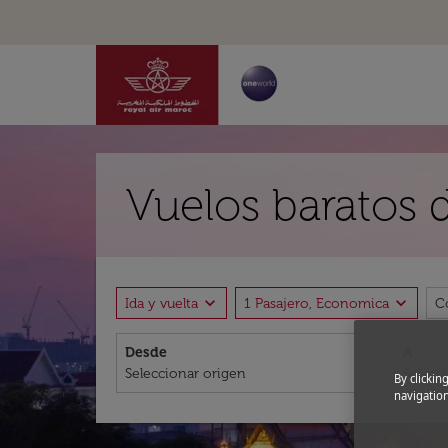
Vuelos baratos 
expand_more
expand_more
Ida y vuelta
1 Pasajero, Economica
C
Desde
A
By clickin
navigation