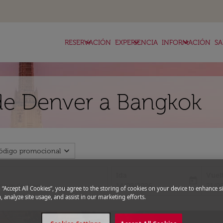
keyboard_arrow_down
keyboard_arrow_down
keyboard_arrow_down
RESERVACIÓN
EXPERIENCIA
INFORMACIÓN
SA
de Denver a Bangkok
expand_more
ódigo promocional
Ida
Vuel
today
fc-booking-departure-date-aria-l
fc-bo
14/08/2026
21/0
g “Accept All Cookies”, you agree to the storing of cookies on your device to enhance si
, analyze site usage, and assist in our marketing efforts.