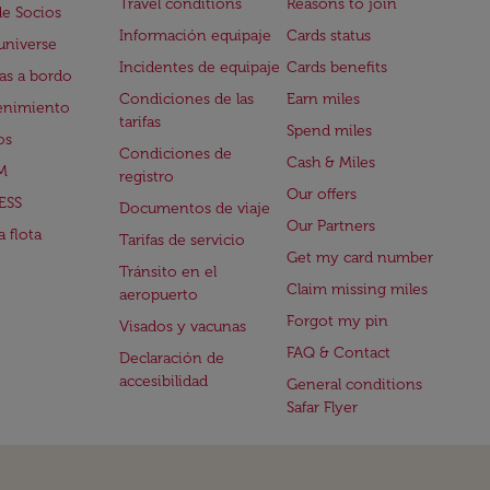
Travel conditions
Reasons to join
de Socios
Información equipaje
Cards status
universe
Incidentes de equipaje
Cards benefits
s a bordo
Condiciones de las
Earn miles
enimiento
tarifas
Spend miles
os
Condiciones de
Cash & Miles
M
registro
Our offers
ESS
Documentos de viaje
Our Partners
 flota
Tarifas de servicio
Get my card number
Tránsito en el
Claim missing miles
aeropuerto
Forgot my pin
Visados y vacunas
FAQ & Contact
Declaración de
accesibilidad
General conditions
Safar Flyer