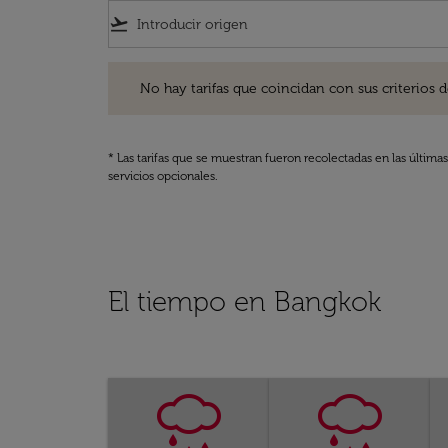
flight_takeoff
No hay tarifas que coincidan con sus criterios de filtro
No hay tarifas que coincidan con sus criterios de f
* Las tarifas que se muestran fueron recolectadas en las última
servicios opcionales.
El tiempo en Bangkok