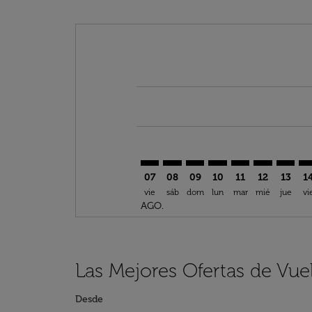
Displaying fares for agosto-2026
DEN–BKK: cmp-view-offers-discla
DEN–BKK: cmp-view-offers-di
DEN–BKK: cmp-view-offe
DEN–BKK: cmp-view-
DEN–BKK: cmp-v
DEN–BKK: c
DEN–BK
DE
07
08
09
10
11
12
13
1
vie
sáb
dom
lun
mar
mié
jue
vi
AGO.
Las Mejores Ofertas de Vu
Desde