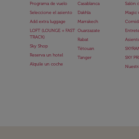
Programa de vuelo
Casablanca
Salón 
Seleccione el asiento
Dakhla
Magic 
Add extra luggage
Marrakech
Comida
LOFT (LOUNGE + FAST
Ouarzazate
Entret
TRACK)
Rabat
Asient
Sky Shop
Tétouan
SKYRA
Reserva un hotel
Tanger
SKY PR
Alquile un coche
Nuestra