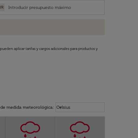
UR
pueden aplicar tarifas y cargos adicionales para productos y
Weather unit option Celsius Select
keyboard_arrow_down
 de medida meteorológica
:
Celsius