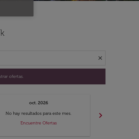
ación para encontrar ofertas.
ok
close
trar ofertas.
oct. 2026
n
chevron_right
No hay resultados para este mes.
No hay resul
Encuentre Ofertas
Encue