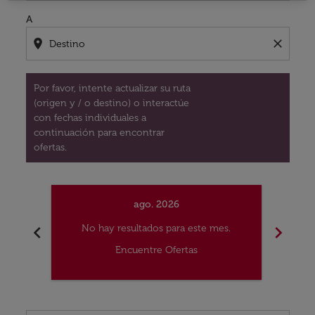
A
location_on
close
Por favor, intente actualizar su ruta
(origen y / o destino) o interactúe
con fechas individuales a
continuación para encontrar
ofertas.
ago. 2026
chevron_left
chevron_right
No hay resultados para este mes.
No
Encuentre Ofertas