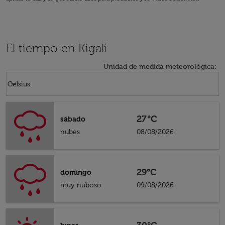
El tiempo en Kigali
Unidad de medida meteorológica
:
Weather unit option Celsius Selected
keyboard_arrow_down
Celsius
27°C
sábado
nubes
08/08/2026
29°C
domingo
muy nuboso
09/08/2026