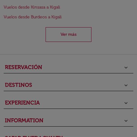
Vuelos desde Kinsasa a Kigali
Vuelos desde Burdeos a Kigali
Ver más
RESERVACIÓN
keyboard_arrow_down
DESTINOS
keyboard_arrow_down
EXPERIENCIA
keyboard_arrow_down
INFORMATION
keyboard_arrow_down