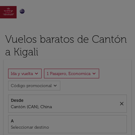

Vuelos baratos de Cantón
a Kigali
expand_more
expand_more
Ida y vuelta
1 Pasajero, Economica
expand_more
Código promocional
Desde
close
Cantón (CAN), China
A
Seleccionar destino