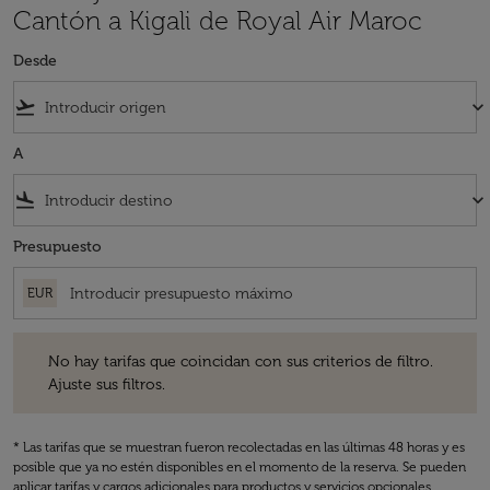
Cantón a Kigali de Royal Air Maroc
Desde
flight_takeoff
keyboard_arrow_down
A
flight_land
keyboard_arrow_down
Presupuesto
EUR
No hay tarifas que coincidan con sus criterios de filtro. Ajuste sus fil
No hay tarifas que coincidan con sus criterios de filtro.
Ajuste sus filtros.
* Las tarifas que se muestran fueron recolectadas en las últimas 48 horas y es
posible que ya no estén disponibles en el momento de la reserva. Se pueden
aplicar tarifas y cargos adicionales para productos y servicios opcionales.