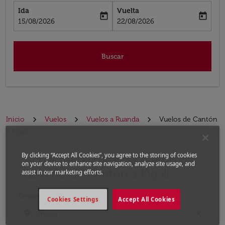
Ida
Vuelta
today
today
fc-booking-departure-date-aria-label
fc-booking-return-date-aria-label
15/08/2026
22/08/2026
Buscar
Inicio
Vuelos
Vuelos a Ruanda
Vuelos de Cantón
a Kigali
By clicking “Accept All Cookies”, you agree to the storing of cookies
Encuentre las mejores ofertas de
Por favor, intente actualizar su ruta (origen y / o dest
on your device to enhance site navigation, analyze site usage, and
vuelo desde Cantón a Kigali
assist in our marketing efforts.
Desde
Cookies Settings
Accept All Cookies
location_on
close