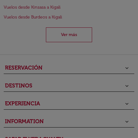
Vuelos desde Kinsasa a Kigali
Vuelos desde Burdeos a Kigali
Ver más
RESERVACIÓN
keyboard_arrow_down
DESTINOS
keyboard_arrow_down
EXPERIENCIA
keyboard_arrow_down
INFORMATION
keyboard_arrow_down