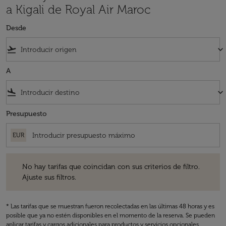
a Kigali de Royal Air Maroc
Desde
flight_takeoff
keyboard_arrow_down
A
flight_land
keyboard_arrow_down
Presupuesto
EUR
No hay tarifas que coincidan con sus criterios de filtro. Ajuste sus fil
No hay tarifas que coincidan con sus criterios de filtro.
Ajuste sus filtros.
* Las tarifas que se muestran fueron recolectadas en las últimas 48 horas y es
posible que ya no estén disponibles en el momento de la reserva. Se pueden
aplicar tarifas y cargos adicionales para productos y servicios opcionales.