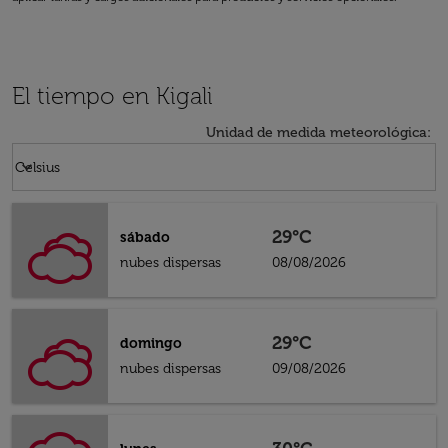
El tiempo en Kigali
Unidad de medida meteorológica
:
Weather unit option Celsius Selected
keyboard_arrow_down
Celsius
29°C
sábado
nubes dispersas
08/08/2026
29°C
domingo
nubes dispersas
09/08/2026