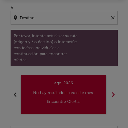
A
location_on
close
Por favor, intente actualizar su ruta
(origen y / o destino) o interactúe
con fechas individuales a
continuación para encontrar
ofertas.
ago. 2026
chevron_left
chevron_right
No hay resultados para este mes.
No
Encuentre Ofertas