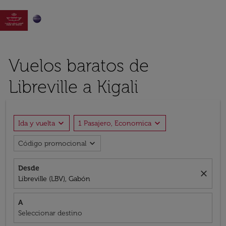

Vuelos baratos de
Libreville a Kigali
expand_more
expand_more
Ida y vuelta
1 Pasajero, Economica
expand_more
Código promocional
Desde
close
Libreville (LBV), Gabón
A
Seleccionar destino