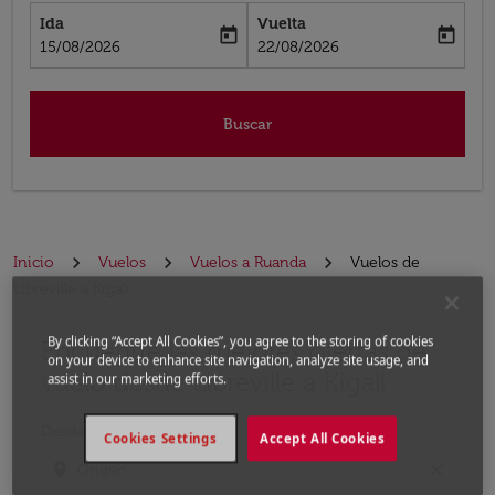
Ida
Vuelta
today
today
fc-booking-departure-date-aria-label
fc-booking-return-date-aria-label
15/08/2026
22/08/2026
Buscar
Inicio
Vuelos
Vuelos a Ruanda
Vuelos de
Libreville a Kigali
By clicking “Accept All Cookies”, you agree to the storing of cookies
Encuentre las mejores ofertas de
Por favor, intente actualizar su ruta (origen y / o dest
on your device to enhance site navigation, analyze site usage, and
vuelo desde Libreville a Kigali
assist in our marketing efforts.
Desde
Cookies Settings
Accept All Cookies
location_on
close