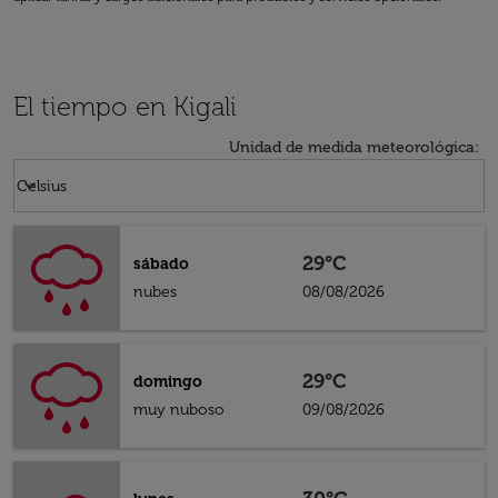
El tiempo en Kigali
Unidad de medida meteorológica
:
Weather unit option Celsius Selected
keyboard_arrow_down
Celsius
29°C
sábado
nubes
08/08/2026
29°C
domingo
muy nuboso
09/08/2026