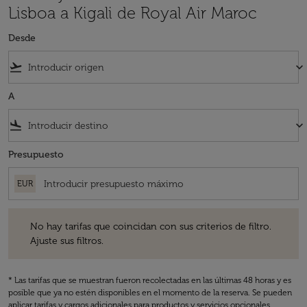
Lisboa a Kigali de Royal Air Maroc
Desde
flight_takeoff
keyboard_arrow_down
A
flight_land
keyboard_arrow_down
Presupuesto
EUR
No hay tarifas que coincidan con sus criterios de filtro. Ajuste sus fil
No hay tarifas que coincidan con sus criterios de filtro.
Ajuste sus filtros.
* Las tarifas que se muestran fueron recolectadas en las últimas 48 horas y es
posible que ya no estén disponibles en el momento de la reserva. Se pueden
aplicar tarifas y cargos adicionales para productos y servicios opcionales.