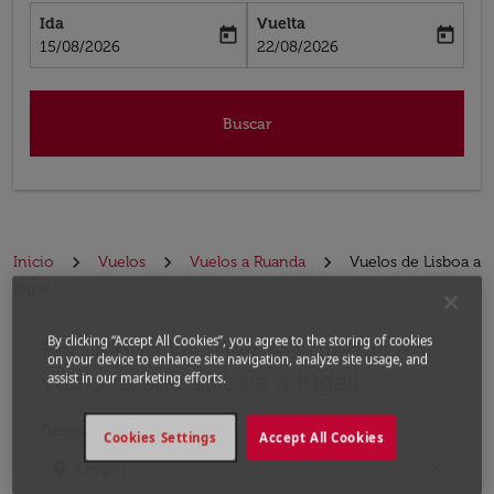
Ida
Vuelta
today
today
fc-booking-departure-date-aria-label
fc-booking-return-date-aria-label
15/08/2026
22/08/2026
Buscar
Inicio
Vuelos
Vuelos a Ruanda
Vuelos de Lisboa a
Kigali
By clicking “Accept All Cookies”, you agree to the storing of cookies
Encuentre las mejores ofertas de
Por favor, intente actualizar su ruta (origen y / o dest
on your device to enhance site navigation, analyze site usage, and
vuelo desde Lisboa a Kigali
assist in our marketing efforts.
Desde
Cookies Settings
Accept All Cookies
location_on
close