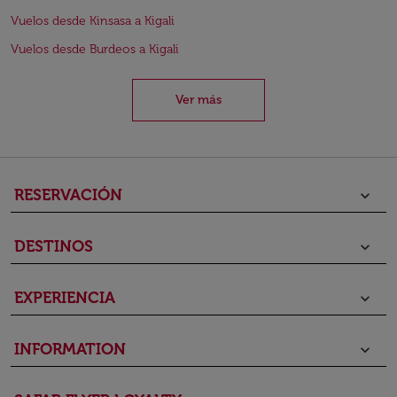
Vuelos desde Kinsasa a Kigali
Vuelos desde Burdeos a Kigali
Ver más
RESERVACIÓN
keyboard_arrow_down
DESTINOS
keyboard_arrow_down
EXPERIENCIA
keyboard_arrow_down
INFORMATION
keyboard_arrow_down