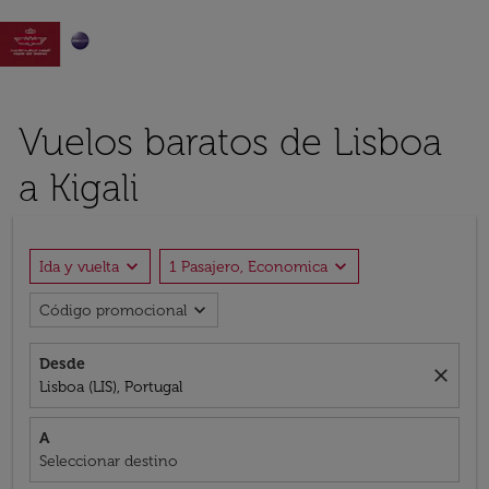

Vuelos baratos de Lisboa
a Kigali
expand_more
expand_more
Ida y vuelta
1 Pasajero, Economica
expand_more
Código promocional
Desde
close
Lisboa (LIS), Portugal
A
Seleccionar destino