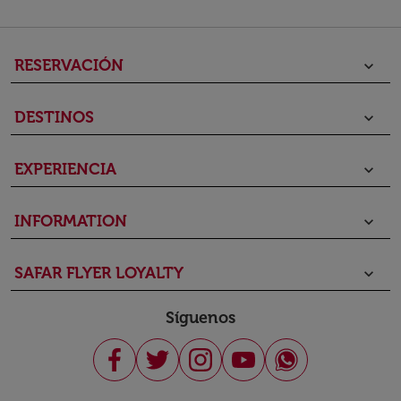
RESERVACIÓN
keyboard_arrow_down
DESTINOS
keyboard_arrow_down
EXPERIENCIA
keyboard_arrow_down
INFORMATION
keyboard_arrow_down
SAFAR FLYER LOYALTY
keyboard_arrow_down
Síguenos