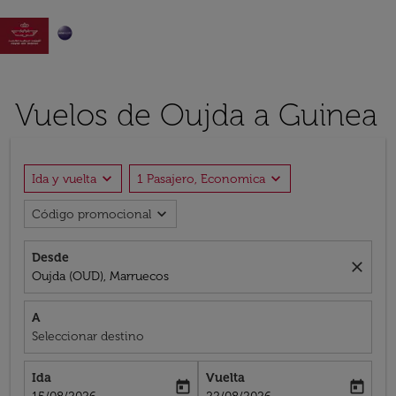

Vuelos de Oujda a Guinea
expand_more
expand_more
Ida y vuelta
1 Pasajero, Economica
expand_more
Código promocional
Desde
close
Oujda (OUD), Marruecos
A
Seleccionar destino
Ida
Vuelta
today
today
fc-booking-departure-date-aria-label
fc-booking-return-date-aria-label