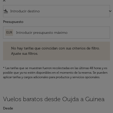
A
flight_land
keyboard_arrow_down
Presupuesto
EUR
No hay tarifas que coincidan con sus criterios de filtro. Ajuste sus fil
No hay tarifas que coincidan con sus criterios de filtro.
Ajuste sus filtros.
* Las tarifas que se muestran fueron recolectadas en las últimas 48 horas y es
posible que ya no estén disponibles en el momento de la reserva. Se pueden
aplicar tarifas y cargos adicionales para productos y servicios opcionales.
Vuelos baratos desde Oujda a Guinea
Desde