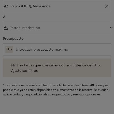
flight_takeoff
close
A
flight_land
keyboard_arrow_down
Presupuesto
EUR
No hay tarifas que coincidan con sus criterios de filtro. Ajuste sus fil
No hay tarifas que coincidan con sus criterios de filtro.
Ajuste sus filtros.
* Las tarifas que se muestran fueron recolectadas en las últimas 48 horas y es
posible que ya no estén disponibles en el momento de la reserva. Se pueden
aplicar tarifas y cargos adicionales para productos y servicios opcionales.