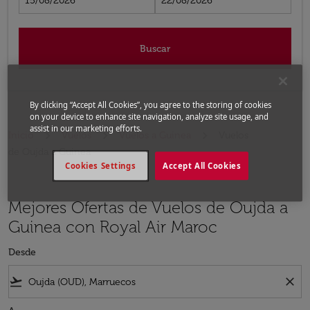
15/08/2026
22/08/2026
Buscar
By clicking “Accept All Cookies”, you agree to the storing of cookies
on your device to enhance site navigation, analyze site usage, and
assist in our marketing efforts.
Inicio
Vuelos
Vuelos a Guinea
Vuelos
de Oujda a Guinea
Cookies Settings
Accept All Cookies
Mejores Ofertas de Vuelos de Oujda a
Guinea con Royal Air Maroc
Desde
flight_takeoff
close