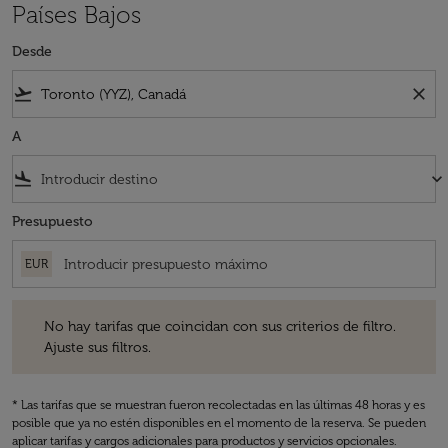
Países Bajos
Desde
flight_takeoff
close
A
flight_land
keyboard_arrow_down
Presupuesto
EUR
No hay tarifas que coincidan con sus criterios de filtro. Ajuste sus fil
No hay tarifas que coincidan con sus criterios de filtro.
Ajuste sus filtros.
* Las tarifas que se muestran fueron recolectadas en las últimas 48 horas y es
posible que ya no estén disponibles en el momento de la reserva. Se pueden
aplicar tarifas y cargos adicionales para productos y servicios opcionales.