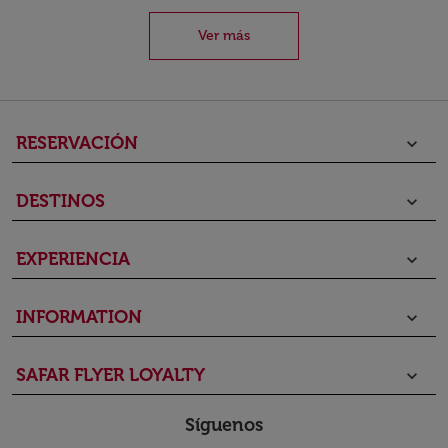
Ver más
RESERVACIÓN
keyboard_arrow_down
DESTINOS
keyboard_arrow_down
EXPERIENCIA
keyboard_arrow_down
INFORMATION
keyboard_arrow_down
SAFAR FLYER LOYALTY
keyboard_arrow_down
Síguenos