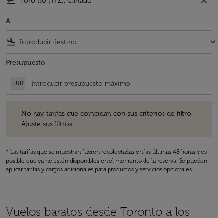
flight_takeoff
close
A
flight_land
keyboard_arrow_down
Presupuesto
EUR
No hay tarifas que coincidan con sus criterios de filtro. Ajuste sus fil
No hay tarifas que coincidan con sus criterios de filtro.
Ajuste sus filtros.
* Las tarifas que se muestran fueron recolectadas en las últimas 48 horas y es
posible que ya no estén disponibles en el momento de la reserva. Se pueden
aplicar tarifas y cargos adicionales para productos y servicios opcionales.
Vuelos baratos desde Toronto a los