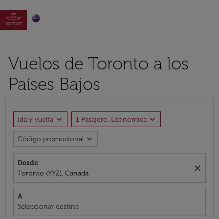

Vuelos de Toronto a los
Países Bajos
expand_more
expand_more
Ida y vuelta
1 Pasajero, Economica
expand_more
Código promocional
Desde
close
Toronto (YYZ), Canadá
A
Seleccionar destino