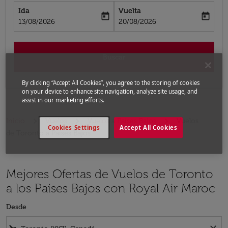
Ida
Vuelta
today
today
fc-booking-departure-date-aria-label
fc-booking-return-date-aria-label
13/08/2026
20/08/2026
Buscar
By clicking “Accept All Cookies”, you agree to the storing of cookies
on your device to enhance site navigation, analyze site usage, and
assist in our marketing efforts.
Inicio
Vuelos
Vuelos a Países Bajos
Vuelos
Cookies Settings
Accept All Cookies
de Toronto a Países Bajos
Mejores Ofertas de Vuelos de Toronto
a los Países Bajos con Royal Air Maroc
Desde