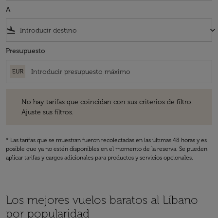
A
flight_land
keyboard_arrow_down
Presupuesto
EUR
No hay tarifas que coincidan con sus criterios de filtro. Ajuste sus fil
No hay tarifas que coincidan con sus criterios de filtro.
Ajuste sus filtros.
* Las tarifas que se muestran fueron recolectadas en las últimas 48 horas y es
posible que ya no estén disponibles en el momento de la reserva. Se pueden
aplicar tarifas y cargos adicionales para productos y servicios opcionales.
Los mejores vuelos baratos al Líbano
por popularidad