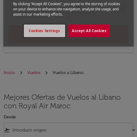
By clicking “Accept All Cookies”, you agree to the storing of cookies
Ida
Vuelta
today
today
on your device to enhance site navigation, analyze site usage, and
fc-booking-departure-date-aria-label
fc-booking-return-date-aria-label
13/08/2026
20/08/2026
assist in our marketing efforts.
Cookies Settings
Accept All Cookies
Buscar
Inicio
Vuelos
Vuelos a Líbano
Mejores Ofertas de Vuelos al Líbano
con Royal Air Maroc
Desde
flight_takeoff
keyboard_arrow_down