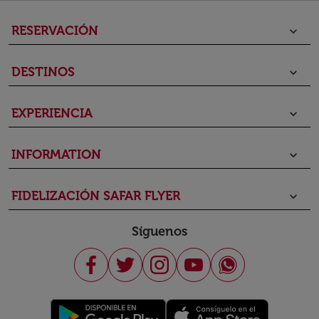
RESERVACIÓN
keyboard_arrow_down
DESTINOS
keyboard_arrow_down
EXPERIENCIA
keyboard_arrow_down
INFORMATION
keyboard_arrow_down
FIDELIZACIÓN SAFAR FLYER
keyboard_arrow_down
Síguenos