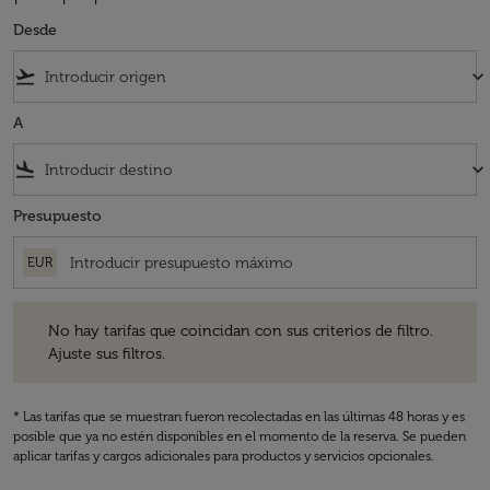
Desde
flight_takeoff
keyboard_arrow_down
A
flight_land
keyboard_arrow_down
Presupuesto
EUR
No hay tarifas que coincidan con sus criterios de filtro. Ajuste sus fil
No hay tarifas que coincidan con sus criterios de filtro.
Ajuste sus filtros.
* Las tarifas que se muestran fueron recolectadas en las últimas 48 horas y es
posible que ya no estén disponibles en el momento de la reserva. Se pueden
aplicar tarifas y cargos adicionales para productos y servicios opcionales.