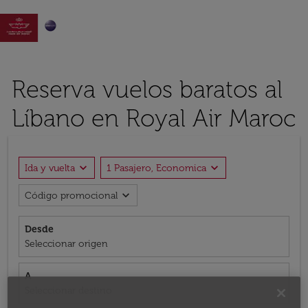

Reserva vuelos baratos al
Líbano en Royal Air Maroc
expand_more
expand_more
Ida y vuelta
1 Pasajero, Economica
expand_more
Código promocional
Desde
Seleccionar origen
A
Seleccionar destino