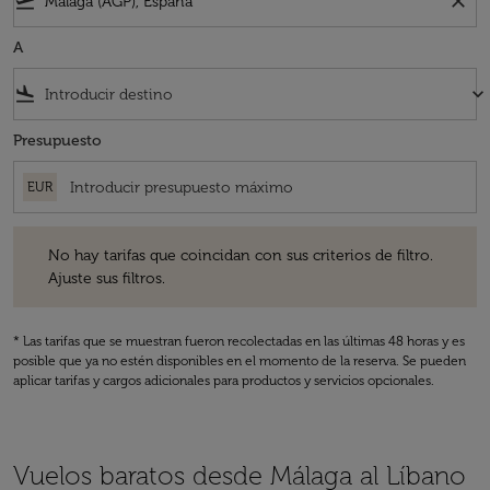
flight_takeoff
close
A
flight_land
keyboard_arrow_down
Presupuesto
EUR
No hay tarifas que coincidan con sus criterios de filtro. Ajuste sus fil
No hay tarifas que coincidan con sus criterios de filtro.
Ajuste sus filtros.
* Las tarifas que se muestran fueron recolectadas en las últimas 48 horas y es
posible que ya no estén disponibles en el momento de la reserva. Se pueden
aplicar tarifas y cargos adicionales para productos y servicios opcionales.
Vuelos baratos desde Málaga al Líbano