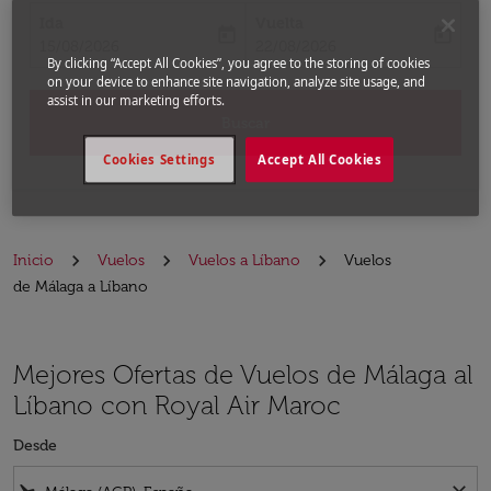
Ida
Vuelta
today
today
fc-booking-departure-date-aria-label
fc-booking-return-date-aria-label
15/08/2026
22/08/2026
By clicking “Accept All Cookies”, you agree to the storing of cookies
on your device to enhance site navigation, analyze site usage, and
assist in our marketing efforts.
Buscar
Cookies Settings
Accept All Cookies
Inicio
Vuelos
Vuelos a Líbano
Vuelos
de Málaga a Líbano
Mejores Ofertas de Vuelos de Málaga al
Líbano con Royal Air Maroc
Desde