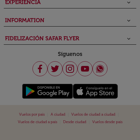
EXPERIENCIA
keyboard_arrow_down
INFORMATION
keyboard_arrow_down
FIDELIZACIÓN SAFAR FLYER
keyboard_arrow_down
Síguenos
|
|
|
Vuelos por país
A ciudad
Vuelos de ciudad a ciudad
|
|
Vuelos de ciudad a país
Desde ciudad
Vuelos desde país