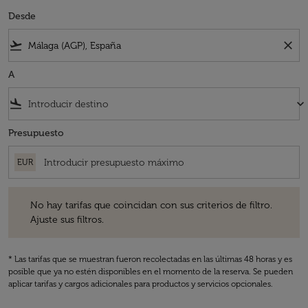
Desde
flight_takeoff
close
A
flight_land
keyboard_arrow_down
Presupuesto
EUR
No hay tarifas que coincidan con sus criterios de filtro. Ajuste sus fil
No hay tarifas que coincidan con sus criterios de filtro.
Ajuste sus filtros.
* Las tarifas que se muestran fueron recolectadas en las últimas 48 horas y es
posible que ya no estén disponibles en el momento de la reserva. Se pueden
aplicar tarifas y cargos adicionales para productos y servicios opcionales.