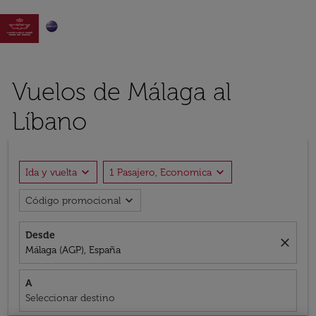

Vuelos de Málaga al
Líbano
expand_more
expand_more
Ida y vuelta
1 Pasajero, Economica
expand_more
Código promocional
Desde
close
Málaga (AGP), España
A
Seleccionar destino