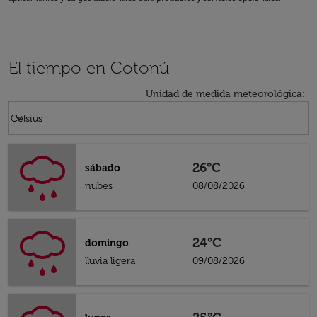
El tiempo en Cotonú
Unidad de medida meteorológica
:
Weather unit option Celsius Selected
keyboard_arrow_down
Celsius
26°C
sábado
nubes
08/08/2026
24°C
domingo
lluvia ligera
09/08/2026