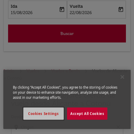
Ida
Vuelta
today
today
fc-booking-departure-date-aria-label
fc-booking-return-date-aria-label
15/08/2026
22/08/2026
Buscar
Inicio
Vuelos
Vuelos a Benín
Vuelos de Alicante
a Cotonú
By clicking “Accept All Cookies”, you agree to the storing of cookies
on your device to enhance site navigation, analyze site usage, and
Encuentre las mejores ofertas de
Por favor, intente actualizar su ruta (origen y / o dest
assist in our marketing efforts.
vuelo desde Alicante a Cotonú
Cookies Settings
Accept All Cookies
Desde
location_on
close