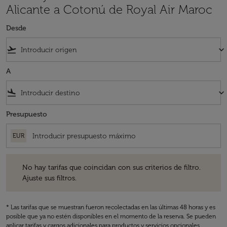
Alicante a Cotonú de Royal Air Maroc
Desde
flight_takeoff
keyboard_arrow_down
A
flight_land
keyboard_arrow_down
Presupuesto
EUR
No hay tarifas que coincidan con sus criterios de filtro. Ajuste sus fil
No hay tarifas que coincidan con sus criterios de filtro.
Ajuste sus filtros.
* Las tarifas que se muestran fueron recolectadas en las últimas 48 horas y es
posible que ya no estén disponibles en el momento de la reserva. Se pueden
aplicar tarifas y cargos adicionales para productos y servicios opcionales.