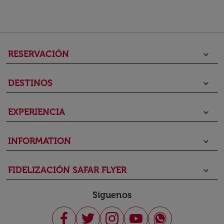
RESERVACIÓN
keyboard_arrow_down
DESTINOS
keyboard_arrow_down
EXPERIENCIA
keyboard_arrow_down
INFORMATION
keyboard_arrow_down
FIDELIZACIÓN SAFAR FLYER
keyboard_arrow_down
Síguenos