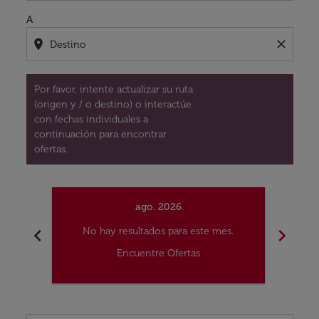
A
location_on
close
Por favor, intente actualizar su ruta
(origen y / o destino) o interactúe
con fechas individuales a
continuación para encontrar
ofertas.
ago. 2026
chevron_left
chevron_right
No hay resultados para este mes.
No
Encuentre Ofertas