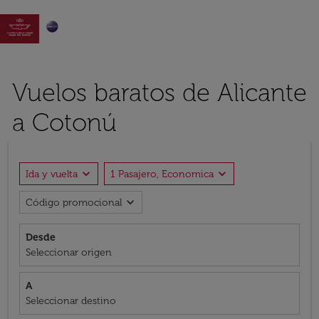

Vuelos baratos de Alicante
a Cotonú
expand_more
expand_more
Ida y vuelta
1 Pasajero, Economica
expand_more
Código promocional
Desde
Seleccionar origen
A
Seleccionar destino