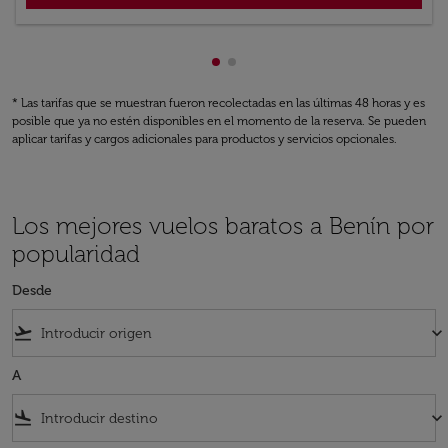
Mostrando cmp-pagination-sh
Mostrando cmp-pagination-
* Las tarifas que se muestran fueron recolectadas en las últimas 48 horas y es
posible que ya no estén disponibles en el momento de la reserva. Se pueden
aplicar tarifas y cargos adicionales para productos y servicios opcionales.
Los mejores vuelos baratos a Benín por
popularidad
Desde
flight_takeoff
keyboard_arrow_down
A
flight_land
keyboard_arrow_down