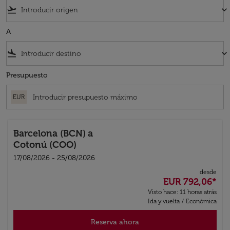
flight_takeoff
keyboard_arrow_down
A
flight_land
keyboard_arrow_down
Presupuesto
EUR
Barcelona (BCN)
a
Cotonú (COO)
17/08/2026 - 25/08/2026
desde
EUR 792,06
*
Visto hace: 11 horas atrás
Ida y vuelta
/
Económica
Reserva ahora