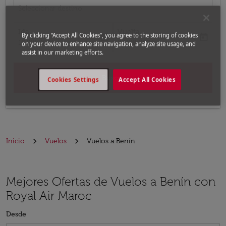
Seleccionar destino
Ida
Vuelta
By clicking “Accept All Cookies”, you agree to the storing of cookies
today
today
fc-booking-departure-date-aria-label
fc-booking-return-date-aria-label
15/08/2026
22/08/2026
on your device to enhance site navigation, analyze site usage, and
assist in our marketing efforts.
Buscar
Cookies Settings
Accept All Cookies
Inicio
Vuelos
Vuelos a Benín
Mejores Ofertas de Vuelos a Benín con
Royal Air Maroc
Desde