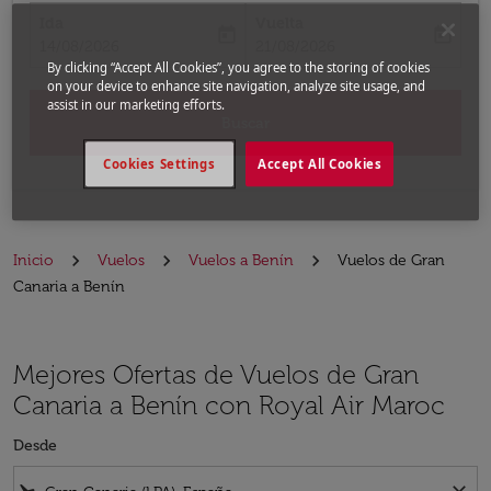
Ida
Vuelta
today
today
fc-booking-departure-date-aria-label
fc-booking-return-date-aria-label
14/08/2026
21/08/2026
By clicking “Accept All Cookies”, you agree to the storing of cookies
on your device to enhance site navigation, analyze site usage, and
assist in our marketing efforts.
Buscar
Cookies Settings
Accept All Cookies
Inicio
Vuelos
Vuelos a Benín
Vuelos de Gran
Canaria a Benín
Mejores Ofertas de Vuelos de Gran
Canaria a Benín con Royal Air Maroc
Desde