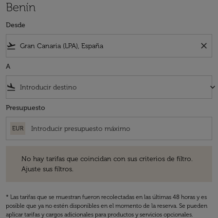
Benín
Desde
flight_takeoff
close
A
flight_land
keyboard_arrow_down
Presupuesto
EUR
No hay tarifas que coincidan con sus criterios de filtro. Ajuste sus fil
No hay tarifas que coincidan con sus criterios de filtro.
Ajuste sus filtros.
* Las tarifas que se muestran fueron recolectadas en las últimas 48 horas y es
posible que ya no estén disponibles en el momento de la reserva. Se pueden
aplicar tarifas y cargos adicionales para productos y servicios opcionales.