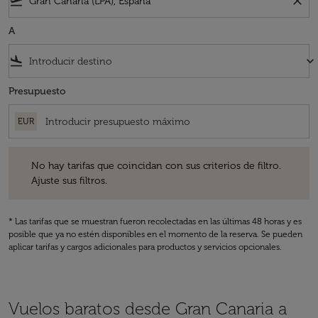
flight_takeoff
close
A
flight_land
keyboard_arrow_down
Presupuesto
EUR
No hay tarifas que coincidan con sus criterios de filtro. Ajuste sus fil
No hay tarifas que coincidan con sus criterios de filtro.
Ajuste sus filtros.
* Las tarifas que se muestran fueron recolectadas en las últimas 48 horas y es
posible que ya no estén disponibles en el momento de la reserva. Se pueden
aplicar tarifas y cargos adicionales para productos y servicios opcionales.
Vuelos baratos desde Gran Canaria a