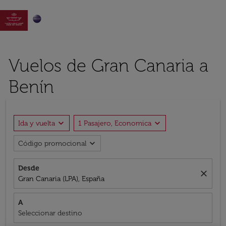

Vuelos de Gran Canaria a
Benín
expand_more
expand_more
Ida y vuelta
1 Pasajero, Economica
expand_more
Código promocional
Desde
close
Gran Canaria (LPA), España
A
Seleccionar destino