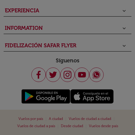
EXPERIENCIA
keyboard_arrow_down
INFORMATION
keyboard_arrow_down
FIDELIZACIÓN SAFAR FLYER
keyboard_arrow_down
Síguenos
|
|
|
Vuelos por país
A ciudad
Vuelos de ciudad a ciudad
|
|
Vuelos de ciudad a país
Desde ciudad
Vuelos desde país