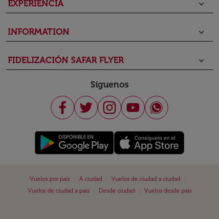
EXPERIENCIA
keyboard_arrow_down
INFORMATION
keyboard_arrow_down
FIDELIZACIÓN SAFAR FLYER
keyboard_arrow_down
Síguenos
|
|
|
Vuelos por país
A ciudad
Vuelos de ciudad a ciudad
|
|
Vuelos de ciudad a país
Desde ciudad
Vuelos desde país