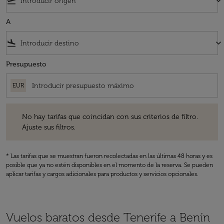
flight_takeoff
keyboard_arrow_down
A
flight_land
keyboard_arrow_down
Presupuesto
EUR
No hay tarifas que coincidan con sus criterios de filtro. Ajuste sus fil
No hay tarifas que coincidan con sus criterios de filtro.
Ajuste sus filtros.
* Las tarifas que se muestran fueron recolectadas en las últimas 48 horas y es
posible que ya no estén disponibles en el momento de la reserva. Se pueden
aplicar tarifas y cargos adicionales para productos y servicios opcionales.
Vuelos baratos desde Tenerife a Benín