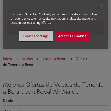
Ida
Vuelta
today
today
fc-booking-departure-date-aria-label
fc-booking-return-date-aria-label
16/08/2026
23/08/2026
By clicking “Accept All Cookies”, you agree to the storing of cookies
on your device to enhance site navigation, analyze site usage, and
assist in our marketing efforts.
Buscar
Cookies Settings
Accept All Cookies
Inicio
Vuelos
Vuelos a Benín
Vuelos
de Tenerife a Benín
Mejores Ofertas de Vuelos de Tenerife
a Benín con Royal Air Maroc
Desde