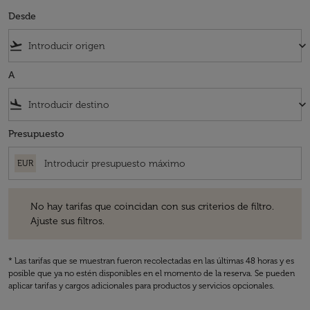
Desde
flight_takeoff
keyboard_arrow_down
A
flight_land
keyboard_arrow_down
Presupuesto
EUR
No hay tarifas que coincidan con sus criterios de filtro. Ajuste sus fil
No hay tarifas que coincidan con sus criterios de filtro.
Ajuste sus filtros.
* Las tarifas que se muestran fueron recolectadas en las últimas 48 horas y es
posible que ya no estén disponibles en el momento de la reserva. Se pueden
aplicar tarifas y cargos adicionales para productos y servicios opcionales.