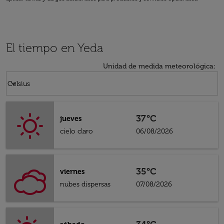
El tiempo en Yeda
Unidad de medida meteorológica
:
Weather unit option Celsius Selected
keyboard_arrow_down
Celsius
37°C
jueves
cielo claro
06/08/2026
35°C
viernes
nubes dispersas
07/08/2026