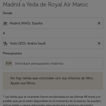
Madrid a Yeda de Royal Air Maroc
Desde
flight_takeoff
close
A
flight_land
close
Presupuesto
EUR
No hay tarifas que coincidan con sus criterios de filtro. Ajuste sus fil
No hay tarifas que coincidan con sus criterios de filtro.
Ajuste sus filtros.
* Las tarifas que se muestran fueron recolectadas en las últimas 48 horas y es
posible que ya no estén disponibles en el momento de la reserva. Se pueden
aplicar tarifas y cargos adicionales para productos y servicios opcionales.