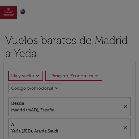

Vuelos baratos de Madrid
a Yeda
expand_more
expand_more
Ida y vuelta
1 Pasajero, Economica
expand_more
Código promocional
Desde
close
Madrid (MAD), España
A
close
Yeda (JED), Arabia Saudí