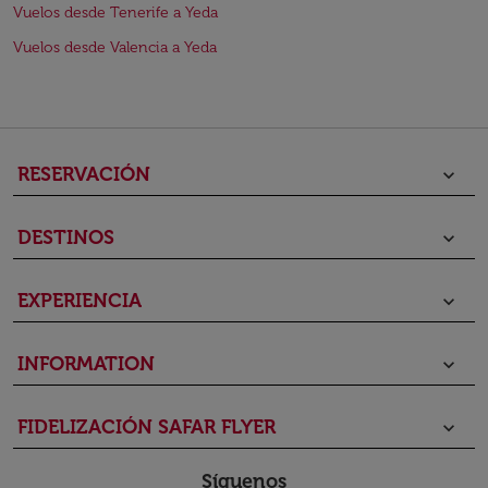
Vuelos desde Tenerife a Yeda
Vuelos desde Valencia a Yeda
RESERVACIÓN
keyboard_arrow_down
DESTINOS
keyboard_arrow_down
EXPERIENCIA
keyboard_arrow_down
INFORMATION
keyboard_arrow_down
FIDELIZACIÓN SAFAR FLYER
keyboard_arrow_down
Síguenos