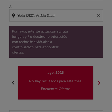
A
location_on
close
Por favor, intente actualizar su ruta
(origen y / o destino) o interactúe
con fechas individuales a
continuación para encontrar
ofertas.
ago. 2026
chevron_left
chevron_right
No hay resultados para este mes.
No
Encuentre Ofertas