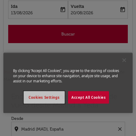
Ida
Vuelta
today
today
fc-booking-departure-date-aria-label
fc-booking-return-date-aria-label
13/08/2026
20/08/2026
Buscar
By clicking “Accept All Cookies”, you agree to the storing of cookies
Inicio
Vuelos
Vuelos a Arabia Saudí
Vuelos de
on your device to enhance site navigation, analyze site usage, and
Madrid a Yeda
assist in our marketing efforts.
Encuentre las mejores ofertas de
Por favor, intente actualizar su ruta (origen y / o dest
Cookies Settings
Accept All Cookies
vuelo desde Madrid a Yeda
Desde
location_on
close