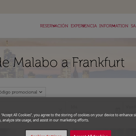
keyboard_arrow_down
keyboard_arrow_down
keyboard_arrow_down
RESERVACIÓN
EXPERIENCIA
INFORMATION
SA
de Malabo a Frankfurt
expand_more
ódigo promocional
Ida
Vuel
close
today
fc-booking-departure-date-aria-l
fc-bo
14/08/2026
21/0
g “Accept All Cookies”, you agree to the storing of cookies on your device to enhance si
, analyze site usage, and assist in our marketing efforts.