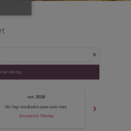
ación para encontrar ofertas.
rt
close
trar ofertas.
oct. 2026
n
chevron_right
No hay resultados para este mes.
No hay resul
Encuentre Ofertas
Encue