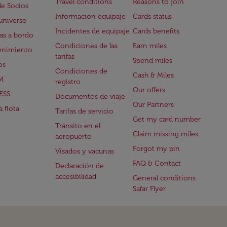
Travel conditions
Reasons to join
de Socios
Información equipaje
Cards status
universe
Incidentes de equipaje
Cards benefits
s a bordo
Condiciones de las
Earn miles
enimiento
tarifas
Spend miles
os
Condiciones de
Cash & Miles
M
registro
Our offers
ESS
Documentos de viaje
Our Partners
 flota
Tarifas de servicio
Get my card number
Tránsito en el
Claim missing miles
aeropuerto
Forgot my pin
Visados y vacunas
FAQ & Contact
Declaración de
accesibilidad
General conditions
Safar Flyer