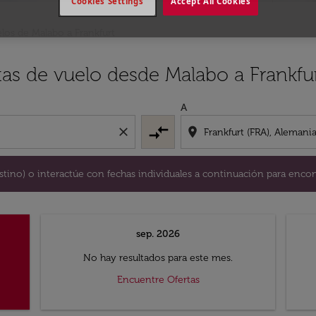
Cookies Settings
Accept All Cookies
los de Malabo a Frankfurt
y / o destino) o interactúe con fechas individuales a continu
tas de vuelo desde Malabo a Frankfu
A
compare_arrows
close
location_on
destino) o interactúe con fechas individuales a continuación para encon
sep. 2026
No hay resultados para este mes.
Encuentre Ofertas