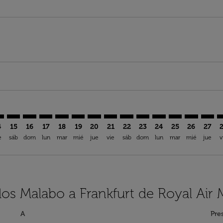
imer. Encuentre Ofertas
sclaimer. Encuentre Ofertas
s-disclaimer. Encuentre Ofertas
ffers-disclaimer. Encuentre Ofertas
iew-offers-disclaimer. Encuentre Ofertas
mp-view-offers-disclaimer. Encuentre Ofertas
A: cmp-view-offers-disclaimer. Encuentre Ofertas
G–FRA: cmp-view-offers-disclaimer. Encuentre Ofertas
SSG–FRA: cmp-view-offers-disclaimer. Encuentre Ofertas
SSG–FRA: cmp-view-offers-disclaimer. Encuentre Ofer
SSG–FRA: cmp-view-offers-disclaimer. Encuentre 
SSG–FRA: cmp-view-offers-disclaimer. Encuen
SSG–FRA: cmp-view-offers-disclaimer. E
SSG–FRA: cmp-view-offers-disclaime
SSG–FRA: cmp-view-offers-discl
SSG–FRA: cmp-view-offers-d
SSG–FRA: cmp-view-offe
SSG–FRA: cmp-view-
SSG–FRA: cmp-v
SSG–FRA: 
SSG–F
S
4
15
16
17
18
19
20
21
22
23
24
25
26
27
e
sáb
dom
lun
mar
mié
jue
vie
sáb
dom
lun
mar
mié
jue
v
los Malabo a Frankfurt de Royal Air
A
Pre