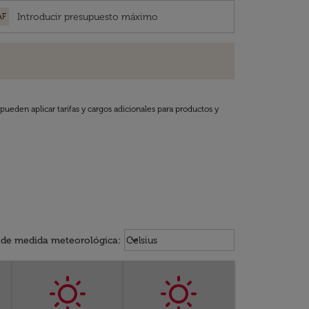
AF
pueden aplicar tarifas y cargos adicionales para productos y
Weather unit option Celsius Select
keyboard_arrow_down
 de medida meteorológica
:
Celsius