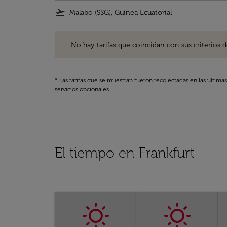
flight_takeoff
No hay tarifas que coincidan con sus criterios de filtro
No hay tarifas que coincidan con sus criterios de f
* Las tarifas que se muestran fueron recolectadas en las última
servicios opcionales.
El tiempo en Frankfurt