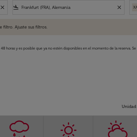
close
flight_land
close
X
. Ajuste sus filtros.
iltro. Ajuste sus filtros.
s 48 horas y es posible que ya no estén disponibles en el momento de la reserva. Se 
Unidad