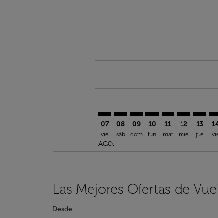
Displaying fares for agosto-2026
SSG–FRA: cmp-view-offers-discla
SSG–FRA: cmp-view-offers-di
SSG–FRA: cmp-view-offer
SSG–FRA: cmp-view-o
SSG–FRA: cmp-v
SSG–FRA: c
SSG–FR
SS
07
08
09
10
11
12
13
1
vie
sáb
dom
lun
mar
mié
jue
vi
AGO.
Las Mejores Ofertas de Vue
Desde