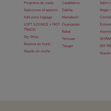
Programa de vuelo
Casablanca
Salón 
Seleccione el asiento
Dakhla
Magic 
Add extra luggage
Marrakech
Comida
LOFT (LOUNGE + FAST
Ouarzazate
Entret
TRACK)
Rabat
Asient
Sky Shop
Tétouan
SKYRA
Reserva un hotel
Tanger
SKY PR
Alquile un coche
Nuestra