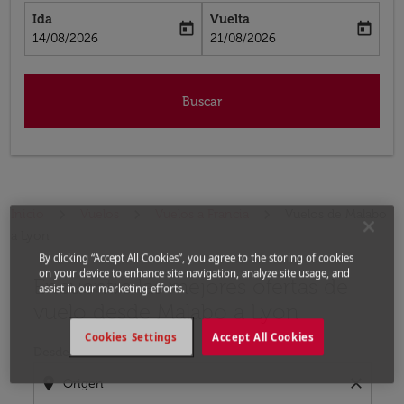
Ida
Vuelta
today
today
fc-booking-departure-date-aria-label
fc-booking-return-date-aria-label
14/08/2026
21/08/2026
Buscar
Inicio
Vuelos
Vuelos a Francia
Vuelos de Malabo
a Lyon
By clicking “Accept All Cookies”, you agree to the storing of cookies
on your device to enhance site navigation, analyze site usage, and
Encuentre las mejores ofertas de
Por favor, intente actualizar su ruta (origen y / o dest
assist in our marketing efforts.
vuelo desde Malabo a Lyon
Cookies Settings
Accept All Cookies
Desde
location_on
close