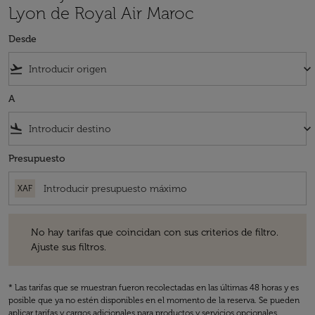
Lyon de Royal Air Maroc
Desde
flight_takeoff
keyboard_arrow_down
A
flight_land
keyboard_arrow_down
Presupuesto
XAF
No hay tarifas que coincidan con sus criterios de filtro. Ajuste sus fil
No hay tarifas que coincidan con sus criterios de filtro.
Ajuste sus filtros.
* Las tarifas que se muestran fueron recolectadas en las últimas 48 horas y es
posible que ya no estén disponibles en el momento de la reserva. Se pueden
aplicar tarifas y cargos adicionales para productos y servicios opcionales.