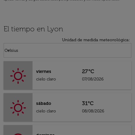
El tiempo en Lyon
Unidad de medida meteorológica
:
Weather unit option Celsius Selected
keyboard_arrow_down
Celsius
27°C
viernes
cielo claro
07/08/2026
31°C
sábado
cielo claro
08/08/2026