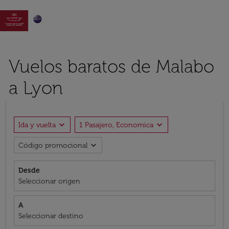

Vuelos baratos de Malabo
a Lyon
expand_more
expand_more
Ida y vuelta
1 Pasajero, Economica
expand_more
Código promocional
Desde
Seleccionar origen
A
Seleccionar destino