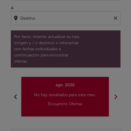
A
location_on
close
Por favor, intente actualizar su ruta
(origen y / o destino) o interactúe
con fechas individuales a
continuación para encontrar
ofertas.
ago. 2026
chevron_left
chevron_right
No hay resultados para este mes.
No
Encuentre Ofertas