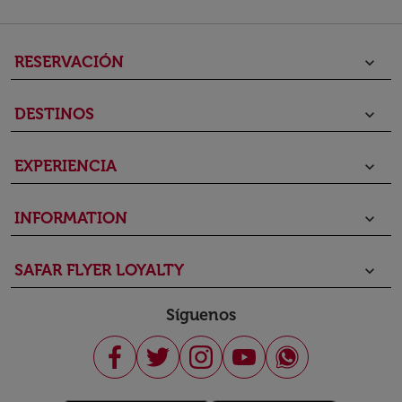
RESERVACIÓN
keyboard_arrow_down
DESTINOS
keyboard_arrow_down
EXPERIENCIA
keyboard_arrow_down
INFORMATION
keyboard_arrow_down
SAFAR FLYER LOYALTY
keyboard_arrow_down
Síguenos