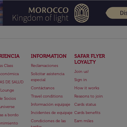
RIENCIA
INFORMATION
SAFAR FLYER
LOYALTY
ss Class
Reclamaciones
Join us!
Económica
Solicitar asistencia
especial
Sign in
AS DE SALUD
Contáctanos
How it works
 Lounge
Travel conditions
Reasons to join
de Socios
Información equipaje
Cards status
universe
Incidentes de equipaje
Cards benefits
s a bordo
Condiciones de las
Earn miles
enimiento
tarifas