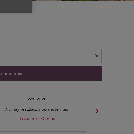
ación para encontrar ofertas.
close
trar ofertas.
oct. 2026
n
chevron_right
No hay resultados para este mes.
No hay resul
Encuentre Ofertas
Encue