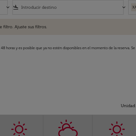
keyboard_arrow_down
flight_land
keyboard_arrow_down
X
. Ajuste sus filtros.
iltro. Ajuste sus filtros.
s 48 horas y es posible que ya no estén disponibles en el momento de la reserva. Se 
Unidad