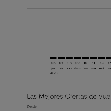
Displaying fares for agosto-2026
SSG–KYA: cmp-view-offers-discla
SSG–KYA: cmp-view-offers-di
SSG–KYA: cmp-view-offer
SSG–KYA: cmp-view-o
SSG–KYA: cmp-v
SSG–KYA: c
SSG–KY
SS
06
07
08
09
10
11
12
1
jue
vie
sáb
dom
lun
mar
mié
ju
AGO.
Las Mejores Ofertas de Vue
Desde