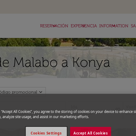
keyboard_arrow_down
keyboard_arrow_down
keyboard_arrow_down
RESERVACIÓN
EXPERIENCIA
INFORMATION
SA
de Malabo a Konya
expand_more
ódigo promocional
Ida
Vuel
today
g “Accept All Cookies”, you agree to the storing of cookies on your device to enhance si
fc-booking-departure-date-aria-l
fc-bo
13/08/2026
20/0
, analyze site usage, and assist in our marketing efforts.
Cookies Settings
Accept All Cookies