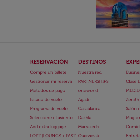
RESERVACIÓN
DESTINOS
EXPE
Compre un billete
Nuestra red
Busine
Gestionar mi reserva
PARTNERSHIPS
Clase 
Métodos de pago
oneworld
MEDID
Estado de vuelo
Agadir
Zenith
Programa de vuelo
Casablanca
Salón 
Seleccione el asiento
Dakhla
Magic 
Add extra luggage
Marrakech
Comida
LOFT (LOUNGE + FAST
Ouarzazate
Entret