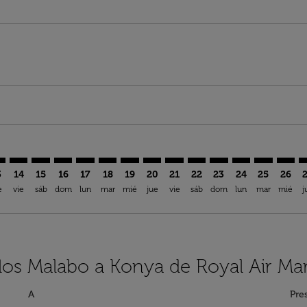
imer. Encuentre Ofertas
sclaimer. Encuentre Ofertas
s-disclaimer. Encuentre Ofertas
ffers-disclaimer. Encuentre Ofertas
iew-offers-disclaimer. Encuentre Ofertas
mp-view-offers-disclaimer. Encuentre Ofertas
A: cmp-view-offers-disclaimer. Encuentre Ofertas
G–KYA: cmp-view-offers-disclaimer. Encuentre Ofertas
SSG–KYA: cmp-view-offers-disclaimer. Encuentre Ofertas
SSG–KYA: cmp-view-offers-disclaimer. Encuentre Ofer
SSG–KYA: cmp-view-offers-disclaimer. Encuentre 
SSG–KYA: cmp-view-offers-disclaimer. Encuen
SSG–KYA: cmp-view-offers-disclaimer. E
SSG–KYA: cmp-view-offers-disclaime
SSG–KYA: cmp-view-offers-discl
SSG–KYA: cmp-view-offers-d
SSG–KYA: cmp-view-offe
SSG–KYA: cmp-view-
SSG–KYA: cmp-v
SSG–KYA: 
SSG–K
S
3
14
15
16
17
18
19
20
21
22
23
24
25
26
e
vie
sáb
dom
lun
mar
mié
jue
vie
sáb
dom
lun
mar
mié
j
los Malabo a Konya de Royal Air Ma
A
Pre