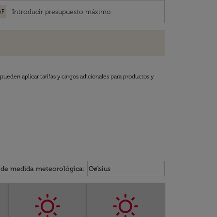
AF
pueden aplicar tarifas y cargos adicionales para productos y
Weather unit option Celsius Select
keyboard_arrow_down
 de medida meteorológica
:
Celsius