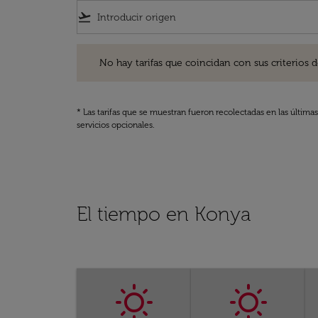
flight_takeoff
No hay tarifas que coincidan con sus criterios de filtro
No hay tarifas que coincidan con sus criterios de f
* Las tarifas que se muestran fueron recolectadas en las última
servicios opcionales.
El tiempo en Konya