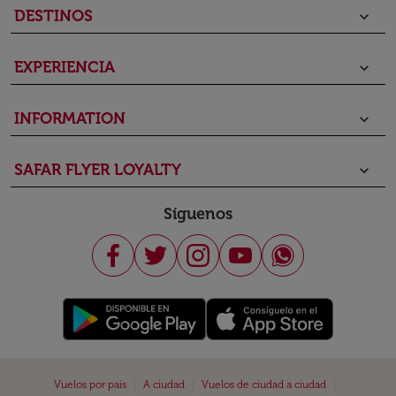
DESTINOS
keyboard_arrow_down
EXPERIENCIA
keyboard_arrow_down
INFORMATION
keyboard_arrow_down
SAFAR FLYER LOYALTY
keyboard_arrow_down
Síguenos
|
|
|
Vuelos por país
A ciudad
Vuelos de ciudad a ciudad