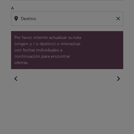
A
location_on
close
Por favor, intente actualizar su ruta
(origen y / o destino) o interactúe
con fechas individuales a
continuación para encontrar
ofertas.
chevron_left
chevron_right