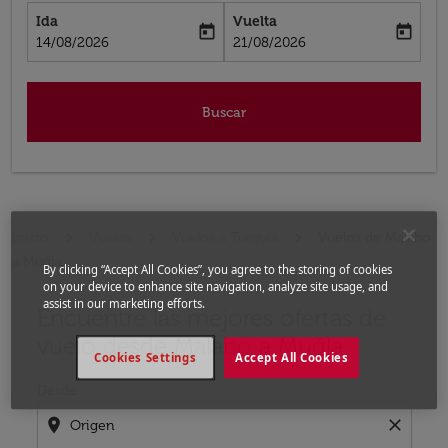
Ida
Vuelta
today
today
fc-booking-departure-date-aria-label
fc-booking-return-date-aria-label
14/08/2026
21/08/2026
Buscar
Inicio
Vuelos
Vuelos a Turquía
Vuelos de Malabo
a Muğla
By clicking “Accept All Cookies”, you agree to the storing of cookies
on your device to enhance site navigation, analyze site usage, and
assist in our marketing efforts.
Encuentre las mejores ofertas de
Por favor, intente actualizar su ruta (origen y / o dest
vuelo desde Malabo a Muğla
Cookies Settings
Accept All Cookies
Desde
location_on
close