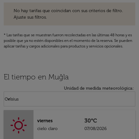
No hay tarifas que coincidan con sus criterios de filtro. Ajuste sus fil
No hay tarifas que coincidan con sus criterios de filtro.
Ajuste sus filtros.
* Las tarifas que se muestran fueron recolectadas en las últimas 48 horas y es
posible que ya no estén disponibles en el momento de la reserva. Se pueden
aplicar tarifas y cargos adicionales para productos y servicios opcionales.
El tiempo en Muğla
Unidad de medida meteorológica
:
Weather unit option Celsius Selected
keyboard_arrow_down
Celsius
30°C
viernes
cielo claro
07/08/2026