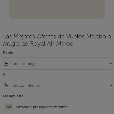
Las Mejores Ofertas de Vuelos Malabo a
Muğla de Royal Air Maroc
Desde
flight_takeoff
keyboard_arrow_down
A
flight_land
keyboard_arrow_down
Presupuesto
XAF