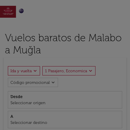

Vuelos baratos de Malabo
a Muğla
expand_more
expand_more
Ida y vuelta
1 Pasajero, Economica
expand_more
Código promocional
Desde
Seleccionar origen
A
Seleccionar destino