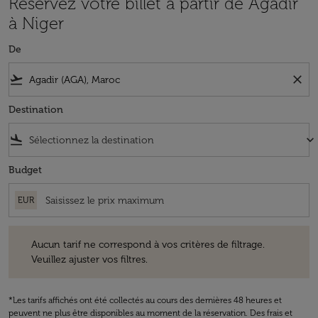
Réservez votre billet à partir de Agadir
à Niger
De
flight_takeoff
close
Destination
flight_land
keyboard_arrow_down
Budget
EUR
Aucun tarif ne correspond à vos critères de filtrage. Veuillez ajuster v
Aucun tarif ne correspond à vos critères de filtrage.
Veuillez ajuster vos filtres.
*Les tarifs affichés ont été collectés au cours des dernières 48 heures et
peuvent ne plus être disponibles au moment de la réservation. Des frais et