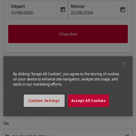
Départ
Retour
today
today
fc-booking-departure-date-aria-label
fc-booking-return-date-aria-label
15/08/2026
22/08/2026
Chercher
Accueil
Vols
Vols pour Niger
Vols de Agadir a
By clicking “Accept All Cookies”, you agree to the storing of cookies
Niger
on your device to enhance site navigation, analyze site usage, and
assist in our marketing efforts.
Cookies Settings
Accept All Cookies
Offres de vols populaires à partir de
Agadir à Niger
De