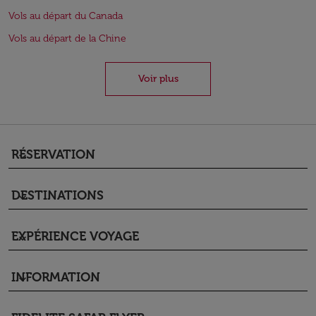
Vols au départ du Canada
Vols au départ de la Chine
Voir plus
RÉSERVATION
keyboard_arrow_down
DESTINATIONS
keyboard_arrow_down
EXPÉRIENCE VOYAGE
keyboard_arrow_down
INFORMATION
keyboard_arrow_down