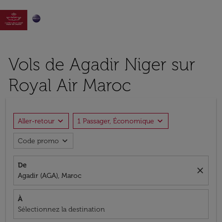

Vols de Agadir Niger sur
Royal Air Maroc
expand_more
expand_more
Aller-retour
1 Passager, Économique
expand_more
Code promo
De
close
Agadir (AGA), Maroc
À
Sélectionnez la destination