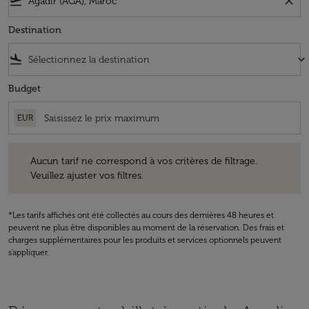
flight_takeoff
close
Destination
flight_land
keyboard_arrow_down
Budget
EUR
Aucun tarif ne correspond à vos critères de filtrage. Veuillez ajuster v
Aucun tarif ne correspond à vos critères de filtrage.
Veuillez ajuster vos filtres.
*Les tarifs affichés ont été collectés au cours des dernières 48 heures et
peuvent ne plus être disponibles au moment de la réservation. Des frais et
charges supplémentaires pour les produits et services optionnels peuvent
s'appliquer.