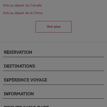
Vols au départ du Canada
Vols au départ de la Chine
Voir plus
RÉSERVATION
keyboard_arrow_down
DESTINATIONS
keyboard_arrow_down
EXPÉRIENCE VOYAGE
keyboard_arrow_down
INFORMATION
keyboard_arrow_down