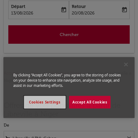
Départ
Retour
today
today
fc-booking-departure-date-aria-label
fc-booking-return-date-aria-label
13/08/2026
20/08/2026
Chercher
Accueil
Vols
Vols pour Niger
Vols de Libreville a
By clicking “Accept All Cookies”, you agree to the storing of cookies
Niger
on your device to enhance site navigation, analyze site usage, and
assist in our marketing efforts.
Cookies Settings
Accept All Cookies
Offres de vols populaires à partir de
Libreville à Niger
De