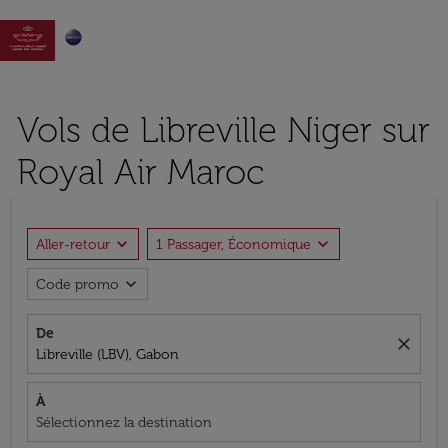

Vols de Libreville Niger sur
Royal Air Maroc
expand_more
expand_more
Aller-retour
1 Passager, Économique
expand_more
Code promo
De
close
Libreville (LBV), Gabon
À
Sélectionnez la destination