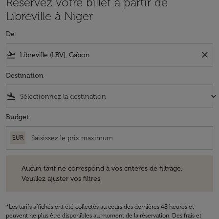
Réservez votre billet à partir de
Libreville à Niger
De
flight_takeoff
close
Destination
flight_land
keyboard_arrow_down
Budget
EUR
Aucun tarif ne correspond à vos critères de filtrage. Veuillez ajuster v
Aucun tarif ne correspond à vos critères de filtrage.
Veuillez ajuster vos filtres.
*Les tarifs affichés ont été collectés au cours des dernières 48 heures et
peuvent ne plus être disponibles au moment de la réservation. Des frais et