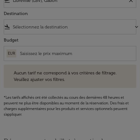
flight_takeoff
close
Destination
flight_land
keyboard_arrow_down
Budget
EUR
Aucun tarif ne correspond à vos critères de filtrage. Veuillez ajuster v
Aucun tarif ne correspond à vos critères de filtrage.
Veuillez ajuster vos filtres.
*Les tarifs affichés ont été collectés au cours des dernières 48 heures et
peuvent ne plus être disponibles au moment de la réservation. Des frais et
charges supplémentaires pour les produits et services optionnels peuvent
s'appliquer.