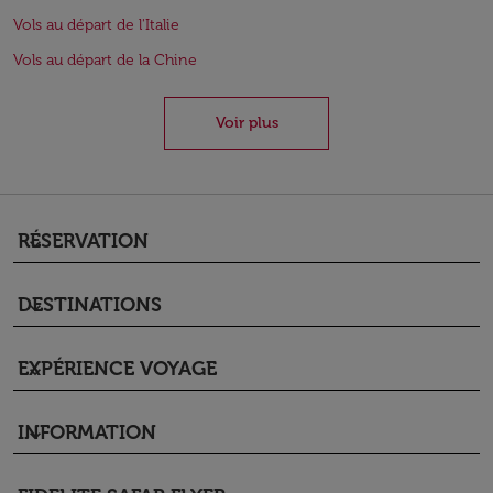
Vols au départ de l'Italie
Vols au départ de la Chine
Voir plus
RÉSERVATION
keyboard_arrow_down
DESTINATIONS
keyboard_arrow_down
EXPÉRIENCE VOYAGE
keyboard_arrow_down
INFORMATION
keyboard_arrow_down