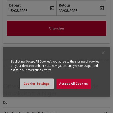
Départ
Retour
today
today
fc-booking-departure-date-aria-label
fc-booking-return-date-aria-label
15/08/2026
22/08/2026
Chercher
Accueil
Vols
Vols pour Niger
Vols de Nouakchott
By clicking “Accept All Cookies”, you agree to the storing of cookies
a Niger
on your device to enhance site navigation, analyze site usage, and
assist in our marketing efforts.
Cookies Settings
Accept All Cookies
Offres de vols populaires à partir de
Nouakchott à Niger
De