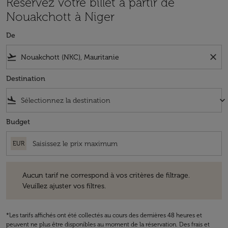
Réservez votre billet à partir de
Nouakchott à Niger
De
flight_takeoff
close
Destination
flight_land
keyboard_arrow_down
Budget
EUR
Aucun tarif ne correspond à vos critères de filtrage. Veuillez ajuster v
Aucun tarif ne correspond à vos critères de filtrage.
Veuillez ajuster vos filtres.
*Les tarifs affichés ont été collectés au cours des dernières 48 heures et
peuvent ne plus être disponibles au moment de la réservation. Des frais et