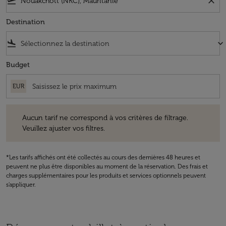
flight_takeoff
close
Destination
flight_land
keyboard_arrow_down
Budget
EUR
Aucun tarif ne correspond à vos critères de filtrage. Veuillez ajuster v
Aucun tarif ne correspond à vos critères de filtrage.
Veuillez ajuster vos filtres.
*Les tarifs affichés ont été collectés au cours des dernières 48 heures et
peuvent ne plus être disponibles au moment de la réservation. Des frais et
charges supplémentaires pour les produits et services optionnels peuvent
s'appliquer.