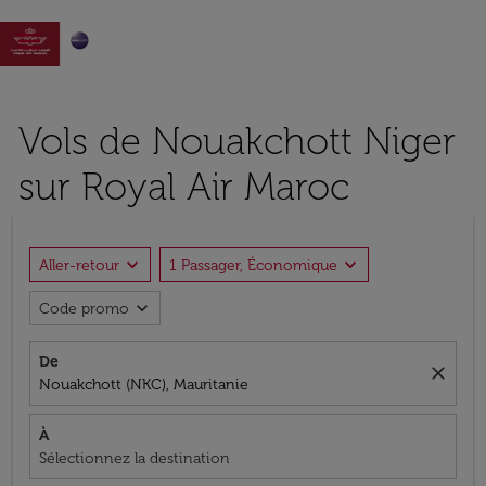

Vols de Nouakchott Niger
sur Royal Air Maroc
expand_more
expand_more
Aller-retour
1 Passager, Économique
expand_more
Code promo
De
close
Nouakchott (NKC), Mauritanie
À
Sélectionnez la destination