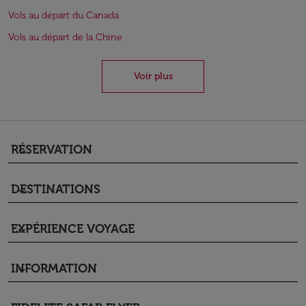
Vols au départ du Canada
Vols au départ de la Chine
Voir plus
RÉSERVATION
keyboard_arrow_down
DESTINATIONS
keyboard_arrow_down
EXPÉRIENCE VOYAGE
keyboard_arrow_down
INFORMATION
keyboard_arrow_down