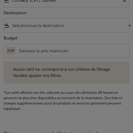
flight_takeoff
close
Destination
flight_land
keyboard_arrow_down
Budget
EUR
Aucun tarif ne correspond à vos critères de filtrage. Veuillez ajuster v
Aucun tarif ne correspond à vos critères de filtrage.
Veuillez ajuster vos filtres.
*Les tarifs affichés ont été collectés au cours des dernières 48 heures et
peuvent ne plus être disponibles au moment de la réservation. Des frais et
charges supplémentaires pour les produits et services optionnels peuvent
s'appliquer.