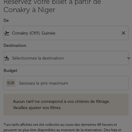
Réservez votre billet à partir de
Conakry à Niger
De
flight_takeoff
close
Destination
flight_land
keyboard_arrow_down
Budget
EUR
Aucun tarif ne correspond à vos critères de filtrage. Veuillez ajuster v
Aucun tarif ne correspond à vos critères de filtrage.
Veuillez ajuster vos filtres.
*Les tarifs affichés ont été collectés au cours des dernières 48 heures et
peuvent ne plus être disponibles au moment de la réservation. Des frais et