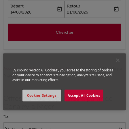
Départ
Retour
today
today
fc-booking-departure-date-aria-label
fc-booking-return-date-aria-label
14/08/2026
21/08/2026
Chercher
Accueil
Vols
Vols pour Niger
Vols de Conakry a
By clicking “Accept All Cookies”, you agree to the storing of cookies
Niger
on your device to enhance site navigation, analyze site usage, and
assist in our marketing efforts.
Cookies Settings
Accept All Cookies
Offres de vols populaires à partir de
Conakry à Niger
De