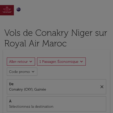

Vols de Conakry Niger sur
Royal Air Maroc
expand_more
expand_more
Aller-retour
1 Passager, Économique
expand_more
Code promo
De
close
Conakry (CKY), Guinée
À
Sélectionnez la destination