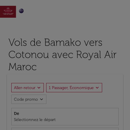

Vols de Bamako vers
Cotonou avec Royal Air
Maroc
expand_more
expand_more
Aller-retour
1 Passager, Économique
expand_more
Code promo
De
Sélectionnez le départ