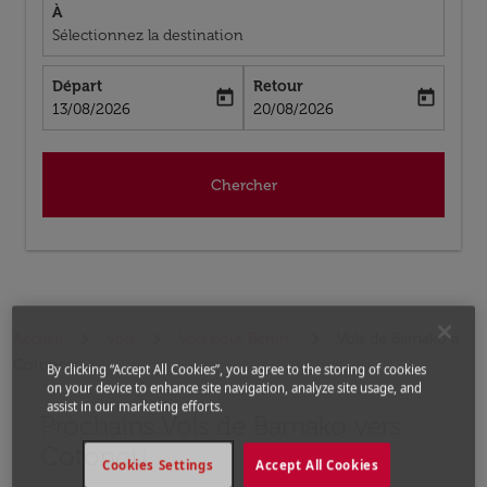
À
Sélectionnez la destination
Départ
Retour
today
today
fc-booking-departure-date-aria-label
fc-booking-return-date-aria-label
13/08/2026
20/08/2026
Chercher
Accueil
Vols
Vols pour Bénin
Vols de Bamako a
Cotonou
By clicking “Accept All Cookies”, you agree to the storing of cookies
on your device to enhance site navigation, analyze site usage, and
assist in our marketing efforts.
Prochains Vols de Bamako vers
Aucun tarif trouvé pour les options populaires sélectio
Cotonou
Cookies Settings
Accept All Cookies