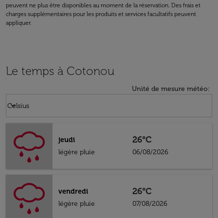
peuvent ne plus être disponibles au moment de la réservation. Des frais et
charges supplémentaires pour les produits et services facultatifs peuvent
appliquer.
Le temps à Cotonou
Unité de mesure météo
:
Weather unit option Celsius Selected
keyboard_arrow_down
Celsius
26°C
jeudi
légère pluie
06/08/2026
26°C
vendredi
légère pluie
07/08/2026