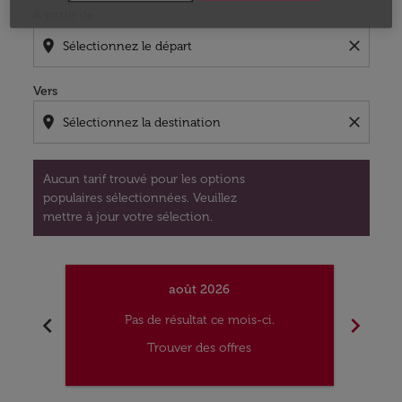
À partir de
location_on
close
Vers
location_on
close
Aucun tarif trouvé pour les options
populaires sélectionnées. Veuillez
mettre à jour votre sélection.
août 2026
chevron_left
chevron_right
Pas de résultat ce mois-ci.
Trouver des offres