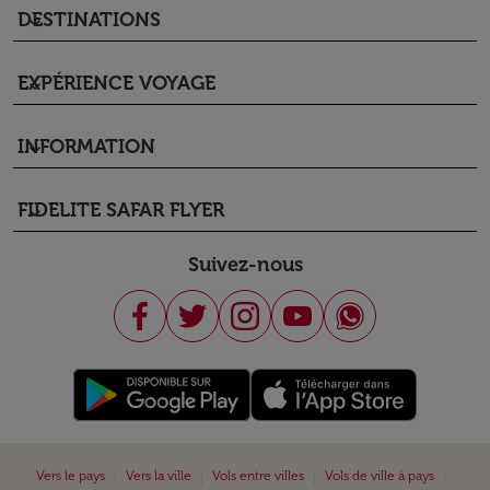
DESTINATIONS
keyboard_arrow_down
EXPÉRIENCE VOYAGE
keyboard_arrow_down
INFORMATION
keyboard_arrow_down
FIDELITE SAFAR FLYER
keyboard_arrow_down
Suivez-nous
|
|
|
|
Vers le pays
Vers la ville
Vols entre villes
Vols de ville à pays