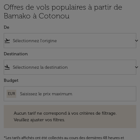
Offres de vols populaires à partir de
Bamako à Cotonou
De
flight_takeoff
keyboard_arrow_down
Destination
flight_land
keyboard_arrow_down
Budget
EUR
Aucun tarif ne correspond à vos critères de filtrage. Veuillez ajuster v
Aucun tarif ne correspond à vos critères de filtrage.
Veuillez ajuster vos filtres.
*Les tarifs affichés ont été collectés au cours des dernières 48 heures et