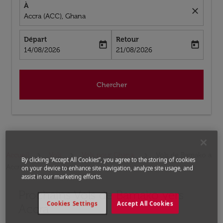
À
close
Accra (ACC), Ghana
Départ
Retour
today
today
fc-booking-departure-date-aria-label
fc-booking-return-date-aria-label
14/08/2026
21/08/2026
Chercher
Accueil
Vols
Vols pour Ghana
Vols de Bamako a
By clicking “Accept All Cookies”, you agree to the storing of cookies
Accra
on your device to enhance site navigation, analyze site usage, and
assist in our marketing efforts.
Prochains Vols de Bamako vers
Aucun tarif trouvé pour les options populaires sélectio
Cookies Settings
Accept All Cookies
Accra