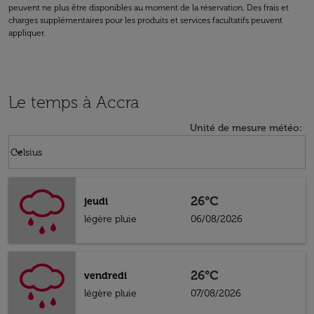
peuvent ne plus être disponibles au moment de la réservation. Des frais et
charges supplémentaires pour les produits et services facultatifs peuvent
appliquer.
Le temps à Accra
Unité de mesure météo
:
Weather unit option Celsius Selected
keyboard_arrow_down
Celsius
26°C
jeudi
légère pluie
06/08/2026
26°C
vendredi
légère pluie
07/08/2026