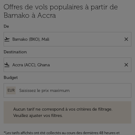
Offres de vols populaires à partir de
Bamako à Accra
De
flight_takeoff
close
Destination
flight_land
close
Budget
EUR
Aucun tarif ne correspond à vos critères de filtrage. Veuillez ajuster v
Aucun tarif ne correspond à vos critères de filtrage.
Veuillez ajuster vos filtres.
*Les tarifs affichés ont été collectés au cours des dernières 48 heures et