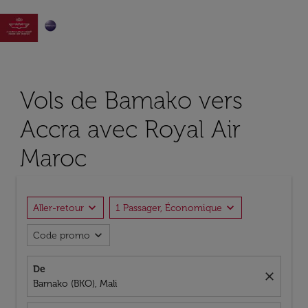

Vols de Bamako vers
Accra avec Royal Air
Maroc
expand_more
expand_more
Aller-retour
1 Passager, Économique
expand_more
Code promo
De
close
Bamako (BKO), Mali