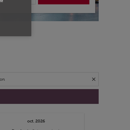
te
close
oct. 2026
n