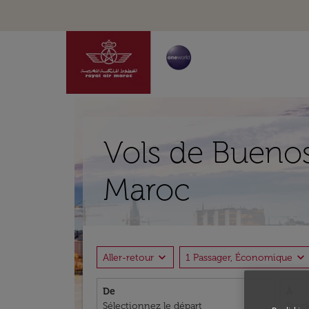
Vols de Buenos
Maroc
expand_more
expand_more
Aller-retour
1 Passager, Économique
De
À