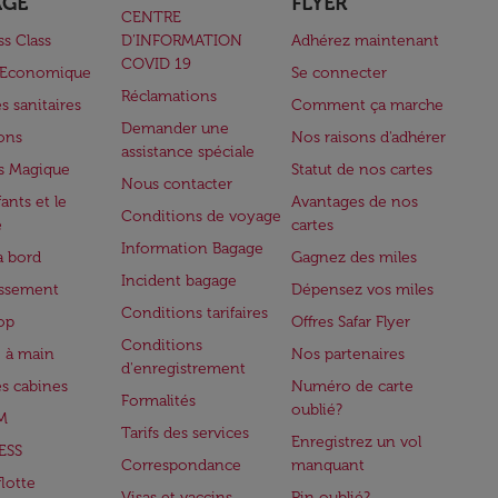
AGE
FLYER
CENTRE
ss Class
D’INFORMATION
Adhérez maintenant
COVID 19
e Economique
Se connecter
Réclamations
s sanitaires
Comment ça marche
Demander une
lons
Nos raisons d'adhérer
assistance spéciale
s Magique
Statut de nos cartes
Nous contacter
ants et le
Avantages de nos
Conditions de voyage
e
cartes
Information Bagage
à bord
Gagnez des miles
Incident bagage
issement
Dépensez vos miles
Conditions tarifaires
op
Offres Safar Flyer
Conditions
 à main
Nos partenaires
d'enregistrement
es cabines
Numéro de carte
Formalités
oublié?
M
Tarifs des services
Enregistrez un vol
ESS
Correspondance
manquant
flotte
Visas et vaccins
Pin oublié?