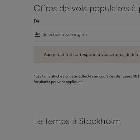
Offres de vols populaires à
De
flight_takeoff
Aucun tarif ne correspond à vos critères de filtrage. Ve
Aucun tarif ne correspond à vos critères de filtrag
*Les tarifs affichés ont été collectés au cours des dernières 4
facultatifs peuvent appliquer.
Le temps à Stockholm