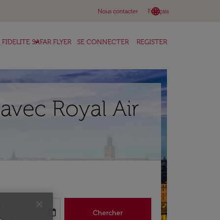
language
keyboard_arrow_down
Nous contacter
Français
keyboard_arrow_down
FIDELITE SAFAR FLYER
SE CONNECTER
REGISTER
avec Royal Air
r
today
Chercher
abel
king-return-date-aria-label
/2026