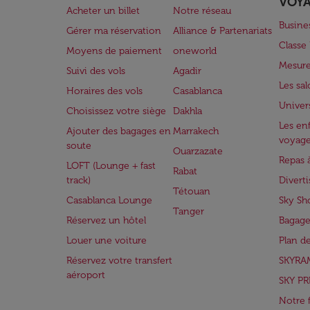
VOY
Acheter un billet
Notre réseau
Busine
Gérer ma réservation
Alliance & Partenariats
Class
Moyens de paiement
oneworld
Mesure
Suivi des vols
Agadir
Les sa
Horaires des vols
Casablanca
Univer
Choisissez votre siège
Dakhla
Les enf
Ajouter des bagages en
Marrakech
voyag
soute
Ouarzazate
Repas 
LOFT (Lounge + fast
Rabat
track)
Divert
Tétouan
Casablanca Lounge
Sky Sh
Tanger
Réservez un hôtel
Bagage
Louer une voiture
Plan d
Réservez votre transfert
SKYRA
aéroport
SKY PR
Notre 