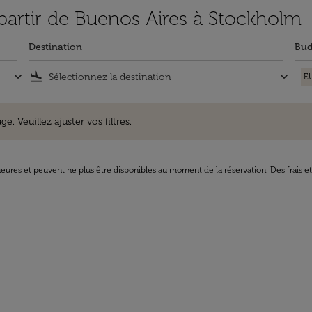
 partir de Buenos Aires à Stockholm
Destination
Bud
keyboard_arrow_down
flight_land
keyboard_arrow_down
E
uillez ajuster vos filtres.
e. Veuillez ajuster vos filtres.
8 heures et peuvent ne plus être disponibles au moment de la réservation. Des frais e