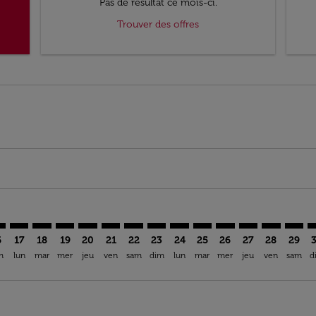
Pas de résultat ce mois-ci.
Trouver des offres
mer. Trouver des offres
sclaimer. Trouver des offres
s-disclaimer. Trouver des offres
ffers-disclaimer. Trouver des offres
ew-offers-disclaimer. Trouver des offres
mp-view-offers-disclaimer. Trouver des offres
N: cmp-view-offers-disclaimer. Trouver des offres
E–ARN: cmp-view-offers-disclaimer. Trouver des offres
EZE–ARN: cmp-view-offers-disclaimer. Trouver des offres
EZE–ARN: cmp-view-offers-disclaimer. Trouver des off
EZE–ARN: cmp-view-offers-disclaimer. Trouver des
EZE–ARN: cmp-view-offers-disclaimer. Trouve
EZE–ARN: cmp-view-offers-disclaimer. Tr
EZE–ARN: cmp-view-offers-disclaimer
EZE–ARN: cmp-view-offers-discla
EZE–ARN: cmp-view-offers-d
EZE–ARN: cmp-view-offe
EZE–ARN: cmp-view-
EZE–ARN: cmp-v
EZE–ARN: c
EZE–A
E
6
17
18
19
20
21
22
23
24
25
26
27
28
29
m
lun
mar
mer
jeu
ven
sam
dim
lun
mar
mer
jeu
ven
sam
d