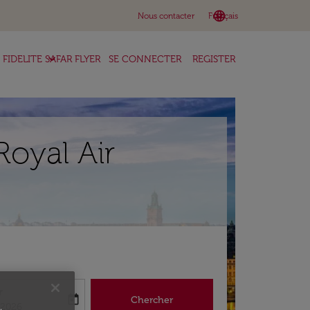
language
keyboard_arrow_down
Nous contacter
Français
keyboard_arrow_down
FIDELITE SAFAR FLYER
SE CONNECTER
REGISTER
Royal Air
r
today
Chercher
abel
king-return-date-aria-label
/2026