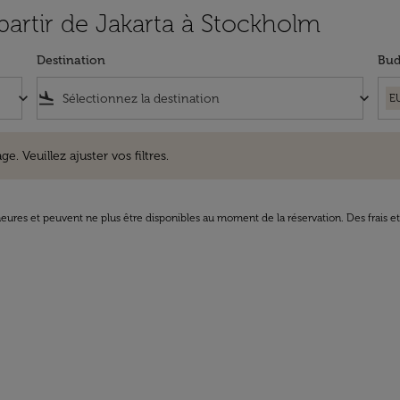
 partir de Jakarta à Stockholm
Destination
Bud
keyboard_arrow_down
flight_land
keyboard_arrow_down
E
uillez ajuster vos filtres.
e. Veuillez ajuster vos filtres.
8 heures et peuvent ne plus être disponibles au moment de la réservation. Des frais e