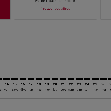
Pas de résultat ce mois-ci.
Trouver des offres
imer. Trouver des offres
sclaimer. Trouver des offres
s-disclaimer. Trouver des offres
ffers-disclaimer. Trouver des offres
ew-offers-disclaimer. Trouver des offres
mp-view-offers-disclaimer. Trouver des offres
N: cmp-view-offers-disclaimer. Trouver des offres
K–ARN: cmp-view-offers-disclaimer. Trouver des offres
CGK–ARN: cmp-view-offers-disclaimer. Trouver des offres
CGK–ARN: cmp-view-offers-disclaimer. Trouver des of
CGK–ARN: cmp-view-offers-disclaimer. Trouver de
CGK–ARN: cmp-view-offers-disclaimer. Trouve
CGK–ARN: cmp-view-offers-disclaimer. Tr
CGK–ARN: cmp-view-offers-disclaime
CGK–ARN: cmp-view-offers-discl
CGK–ARN: cmp-view-offers-d
CGK–ARN: cmp-view-offe
CGK–ARN: cmp-view-
CGK–ARN: cmp-v
CGK–ARN: 
CGK–A
C
3
14
15
16
17
18
19
20
21
22
23
24
25
26
u
ven
sam
dim
lun
mar
mer
jeu
ven
sam
dim
lun
mar
mer
j