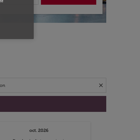
te
close
oct. 2026
n