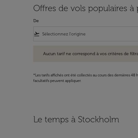
Offres de vols populaires à
De
flight_takeoff
Aucun tarif ne correspond à vos critères de filtrage. Ve
Aucun tarif ne correspond à vos critères de filtrag
*Les tarifs affichés ont été collectés au cours des dernières 4
facultatifs peuvent appliquer.
Le temps à Stockholm