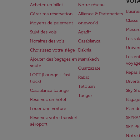
VOY
Acheter un billet
Notre réseau
Busine
Gérer ma réservation
Alliance & Partenariats
Class
Moyens de paiement
oneworld
Mesure
Suivi des vols
Agadir
Les sa
Horaires des vols
Casablanca
Univer
Choisissez votre siège
Dakhla
Les enf
Ajouter des bagages en
Marrakech
voyag
soute
Ouarzazate
Repas 
LOFT (Lounge + fast
Rabat
track)
Divert
Tétouan
Casablanca Lounge
Sky Sh
Tanger
Réservez un hôtel
Bagage
Louer une voiture
Plan d
Réservez votre transfert
SKYRA
aéroport
SKY PR
Notre 