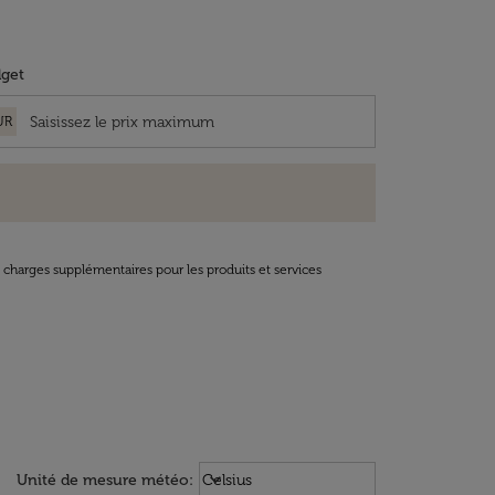
get
UR
t charges supplémentaires pour les produits et services
Weather unit option Celsius Select
keyboard_arrow_down
Unité de mesure météo
:
Celsius