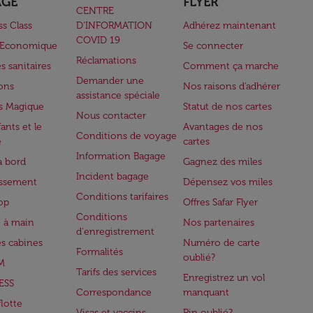
AGE
FLYER
CENTRE
ss Class
D’INFORMATION
Adhérez maintenant
COVID 19
e Economique
Se connecter
Réclamations
s sanitaires
Comment ça marche
Demander une
lons
Nos raisons d'adhérer
assistance spéciale
s Magique
Statut de nos cartes
Nous contacter
ants et le
Avantages de nos
Conditions de voyage
e
cartes
Information Bagage
à bord
Gagnez des miles
Incident bagage
issement
Dépensez vos miles
Conditions tarifaires
op
Offres Safar Flyer
Conditions
 à main
Nos partenaires
d'enregistrement
es cabines
Numéro de carte
Formalités
oublié?
M
Tarifs des services
Enregistrez un vol
ESS
Correspondance
manquant
flotte
Visas et vaccins
Pin oublié?