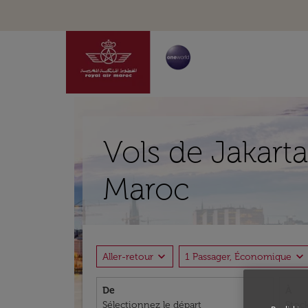
Vols de Jakart
Maroc
expand_more
expand_more
Aller-retour
1 Passager, Économique
De
À