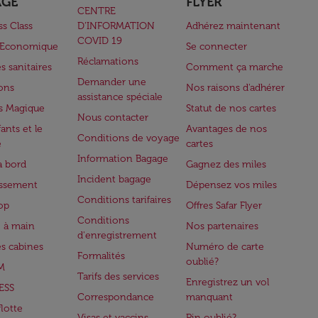
AGE
FLYER
CENTRE
ss Class
D’INFORMATION
Adhérez maintenant
COVID 19
e Economique
Se connecter
Réclamations
s sanitaires
Comment ça marche
Demander une
lons
Nos raisons d'adhérer
assistance spéciale
s Magique
Statut de nos cartes
Nous contacter
ants et le
Avantages de nos
Conditions de voyage
e
cartes
Information Bagage
à bord
Gagnez des miles
Incident bagage
issement
Dépensez vos miles
Conditions tarifaires
op
Offres Safar Flyer
Conditions
 à main
Nos partenaires
d'enregistrement
es cabines
Numéro de carte
Formalités
oublié?
M
Tarifs des services
Enregistrez un vol
ESS
Correspondance
manquant
flotte
Visas et vaccins
Pin oublié?