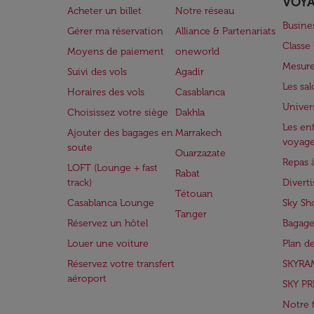
VOY
Acheter un billet
Notre réseau
Busine
Gérer ma réservation
Alliance & Partenariats
Class
Moyens de paiement
oneworld
Mesure
Suivi des vols
Agadir
Les sa
Horaires des vols
Casablanca
Univer
Choisissez votre siège
Dakhla
Les enf
Ajouter des bagages en
Marrakech
voyag
soute
Ouarzazate
Repas 
LOFT (Lounge + fast
Rabat
track)
Divert
Tétouan
Casablanca Lounge
Sky Sh
Tanger
Réservez un hôtel
Bagage
Louer une voiture
Plan d
Réservez votre transfert
SKYRA
aéroport
SKY PR
Notre 