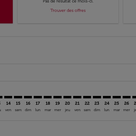
Pas de résultat ce mois-ci.
Trouver des offres
imer. Trouver des offres
sclaimer. Trouver des offres
s-disclaimer. Trouver des offres
ffers-disclaimer. Trouver des offres
ew-offers-disclaimer. Trouver des offres
mp-view-offers-disclaimer. Trouver des offres
N: cmp-view-offers-disclaimer. Trouver des offres
Y–ARN: cmp-view-offers-disclaimer. Trouver des offres
CKY–ARN: cmp-view-offers-disclaimer. Trouver des offres
CKY–ARN: cmp-view-offers-disclaimer. Trouver des of
CKY–ARN: cmp-view-offers-disclaimer. Trouver de
CKY–ARN: cmp-view-offers-disclaimer. Trouve
CKY–ARN: cmp-view-offers-disclaimer. Tr
CKY–ARN: cmp-view-offers-disclaimer
CKY–ARN: cmp-view-offers-discla
CKY–ARN: cmp-view-offers-d
CKY–ARN: cmp-view-offe
CKY–ARN: cmp-view-
CKY–ARN: cmp-v
CKY–ARN: c
CKY–A
C
3
14
15
16
17
18
19
20
21
22
23
24
25
26
u
ven
sam
dim
lun
mar
mer
jeu
ven
sam
dim
lun
mar
mer
j