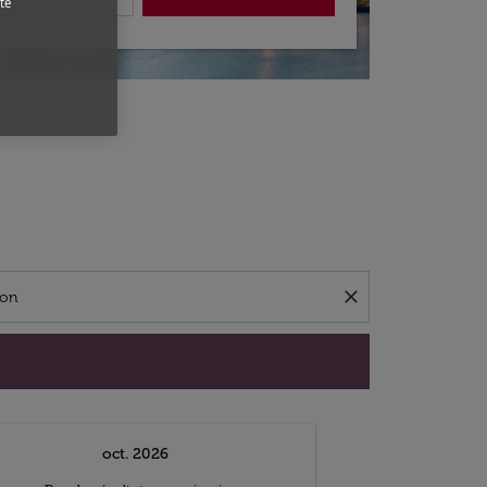
te
close
oct. 2026
n