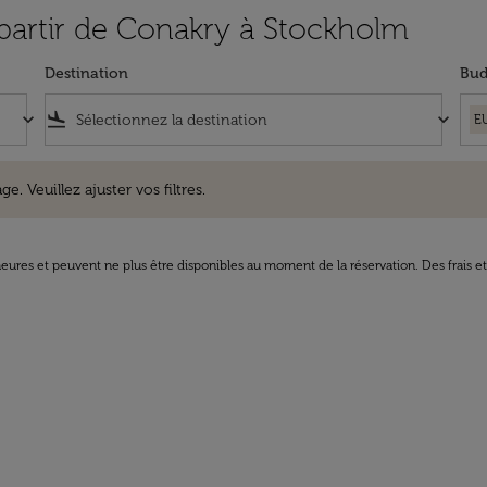
 partir de Conakry à Stockholm
Destination
Bud
keyboard_arrow_down
flight_land
keyboard_arrow_down
E
uillez ajuster vos filtres.
e. Veuillez ajuster vos filtres.
8 heures et peuvent ne plus être disponibles au moment de la réservation. Des frais e