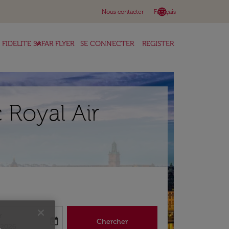
language
keyboard_arrow_down
Nous contacter
Français
keyboard_arrow_down
FIDELITE SAFAR FLYER
SE CONNECTER
REGISTER
 Royal Air
r
today
Chercher
abel
king-return-date-aria-label
/2026