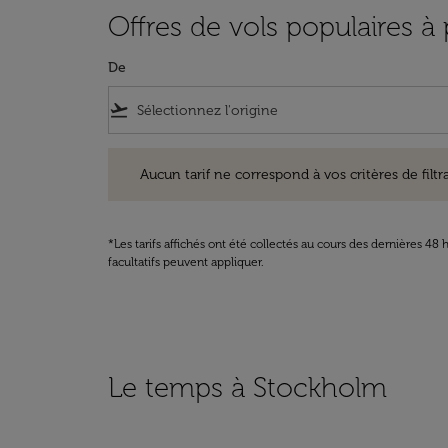
Offres de vols populaires à
De
flight_takeoff
Aucun tarif ne correspond à vos critères de filtrage. Ve
Aucun tarif ne correspond à vos critères de filtrag
*Les tarifs affichés ont été collectés au cours des dernières 4
facultatifs peuvent appliquer.
Le temps à Stockholm