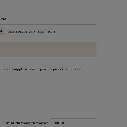
get
UR
t charges supplémentaires pour les produits et services
Weather unit option Celsius Select
keyboard_arrow_down
Unité de mesure météo
:
Celsius