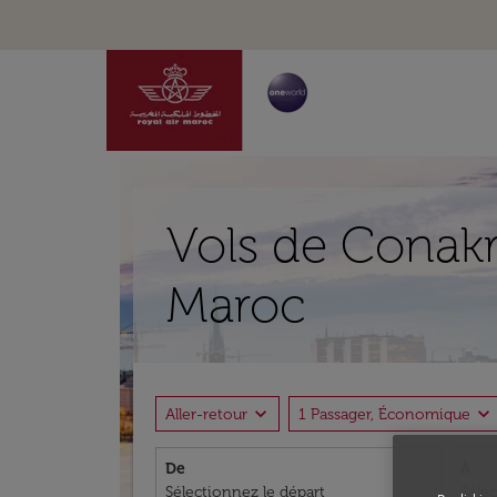
Vols de Conakr
Maroc
expand_more
expand_more
Aller-retour
1 Passager, Économique
De
À