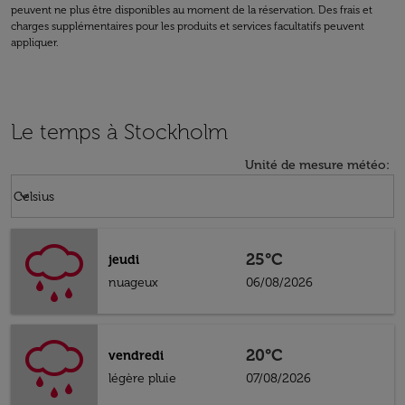
peuvent ne plus être disponibles au moment de la réservation. Des frais et
charges supplémentaires pour les produits et services facultatifs peuvent
appliquer.
Le temps à Stockholm
Unité de mesure météo
:
Weather unit option Celsius Selected
keyboard_arrow_down
Celsius
25°C
jeudi
nuageux
06/08/2026
20°C
vendredi
légère pluie
07/08/2026