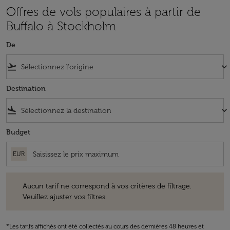
Offres de vols populaires à partir de
Buffalo à Stockholm
De
flight_takeoff
keyboard_arrow_down
Destination
flight_land
keyboard_arrow_down
Budget
EUR
Aucun tarif ne correspond à vos critères de filtrage. Veuillez ajuster v
Aucun tarif ne correspond à vos critères de filtrage.
Veuillez ajuster vos filtres.
*Les tarifs affichés ont été collectés au cours des dernières 48 heures et