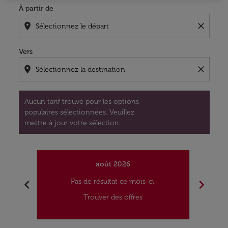
À partir de
location_on
close
Vers
location_on
close
Aucun tarif trouvé pour les options
populaires sélectionnées. Veuillez
mettre à jour votre sélection.
août 2026
chevron_left
chevron_right
Pas de résultat ce mois-ci.
Trouver des offres