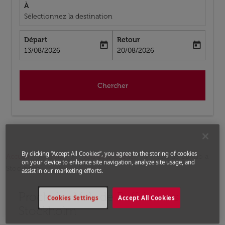
À
Sélectionnez la destination
Départ
Retour
today
today
fc-booking-departure-date-aria-label
fc-booking-return-date-aria-label
13/08/2026
20/08/2026
Chercher
By clicking “Accept All Cookies”, you agree to the storing of cookies
Accueil
Vols
Vols pour Suède
Vols de Buffalo a
on your device to enhance site navigation, analyze site usage, and
Stockholm
assist in our marketing efforts.
Prochains Vols de Buffalo vers
Aucun tarif trouvé pour les options populaires sélectio
Cookies Settings
Accept All Cookies
Stockholm