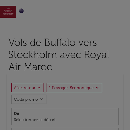

Vols de Buffalo vers
Stockholm avec Royal
Air Maroc
expand_more
expand_more
Aller-retour
1 Passager, Économique
expand_more
Code promo
De
Sélectionnez le départ