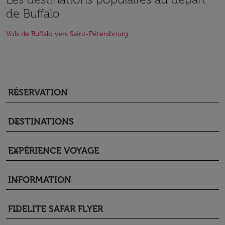
de Buffalo
Vols de Buffalo vers Saint-Pétersbourg
RÉSERVATION
keyboard_arrow_down
DESTINATIONS
keyboard_arrow_down
EXPÉRIENCE VOYAGE
keyboard_arrow_down
INFORMATION
keyboard_arrow_down
FIDELITE SAFAR FLYER
keyboard_arrow_down