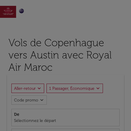

Vols de Copenhague
vers Austin avec Royal
Air Maroc
expand_more
expand_more
Aller-retour
1 Passager, Économique
expand_more
Code promo
De
Sélectionnez le départ