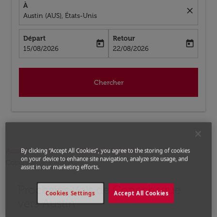
À
close
Austin (AUS), États-Unis
Départ
Retour
today
today
fc-booking-departure-date-aria-label
fc-booking-return-date-aria-label
15/08/2026
22/08/2026
Chercher
Accueil
Vols
Vols pour États-Unis
Vols de
By clicking “Accept All Cookies”, you agree to the storing of cookies
on your device to enhance site navigation, analyze site usage, and
Copenhague a Austin
assist in our marketing efforts.
Prochains Vols de Copenhague
Aucun tarif trouvé pour les options populaires sélectio
Cookies Settings
Accept All Cookies
vers Austin