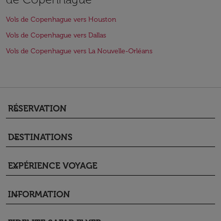
Vols de Copenhague vers Houston
Vols de Copenhague vers Dallas
Vols de Copenhague vers La Nouvelle-Orléans
RÉSERVATION
keyboard_arrow_down
DESTINATIONS
keyboard_arrow_down
EXPÉRIENCE VOYAGE
keyboard_arrow_down
INFORMATION
keyboard_arrow_down