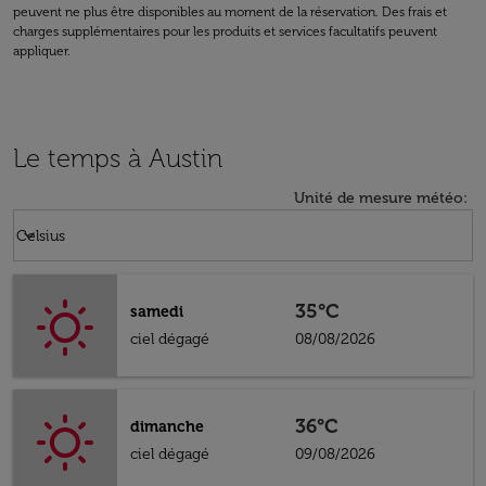
peuvent ne plus être disponibles au moment de la réservation. Des frais et
charges supplémentaires pour les produits et services facultatifs peuvent
appliquer.
Le temps à Austin
Unité de mesure météo
:
Weather unit option Celsius Selected
keyboard_arrow_down
Celsius
35°C
samedi
ciel dégagé
08/08/2026
36°C
dimanche
ciel dégagé
09/08/2026