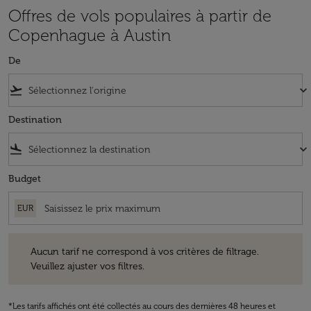
Offres de vols populaires à partir de
Copenhague à Austin
De
flight_takeoff
keyboard_arrow_down
Destination
flight_land
keyboard_arrow_down
Budget
EUR
Aucun tarif ne correspond à vos critères de filtrage. Veuillez ajuster v
Aucun tarif ne correspond à vos critères de filtrage.
Veuillez ajuster vos filtres.
*Les tarifs affichés ont été collectés au cours des dernières 48 heures et