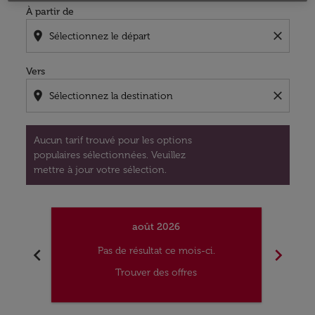
À partir de
location_on
close
Vers
location_on
close
Aucun tarif trouvé pour les options
populaires sélectionnées. Veuillez
mettre à jour votre sélection.
août 2026
chevron_left
chevron_right
Pas de résultat ce mois-ci.
Trouver des offres