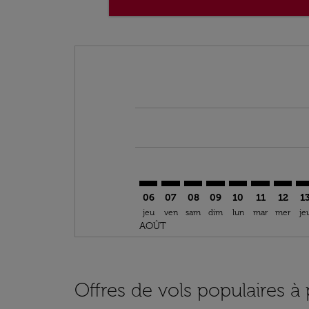
Displaying fares for août-2026
DLA–ACC: cmp-view-offers-discla
DLA–ACC: cmp-view-offers-di
DLA–ACC: cmp-view-offer
DLA–ACC: cmp-view-o
DLA–ACC: cmp-vi
DLA–ACC: c
DLA–AC
DL
06
07
08
09
10
11
12
1
jeu
ven
sam
dim
lun
mar
mer
je
AOÛT
Offres de vols populaires à