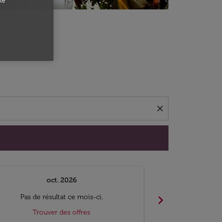
te
close
oct. 2026
n
chevron_right
Pas de résultat ce mois-ci.
Pas de ré
Trouver des offres
Trouv