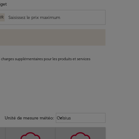
get
UR
t charges supplémentaires pour les produits et services
Weather unit option Celsius Select
keyboard_arrow_down
Unité de mesure météo
:
Celsius