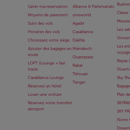
Busine
Gérer ma réservation
Alliance & Partenariats
Class
Moyens de paiement
oneworld
Mesure
Suivi des vols
Agadir
Les sa
Horaires des vols
Casablanca
Univer
Choisissez votre siège
Dakhla
Les enf
Ajouter des bagages en
Marrakech
voyag
soute
Ouarzazate
Repas 
LOFT (Lounge + fast
Rabat
track)
Divert
Tétouan
Casablanca Lounge
Sky Sh
Tanger
Réservez un hôtel
Bagage
Louer une voiture
Plan d
Réservez votre transfert
SKYRA
aéroport
SKY PR
Notre 
Dreaml