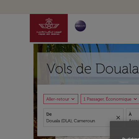
Vols de Douala
expand_more
expand_more
Aller-retour
1 Passager, Économique
De
À
close