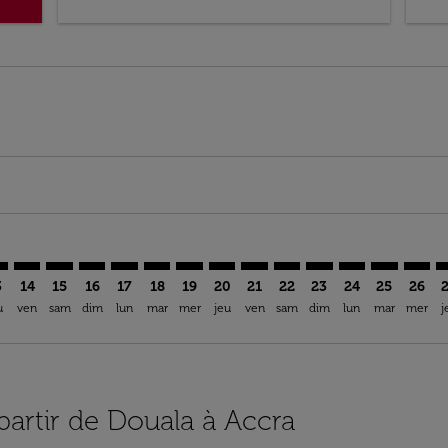
imer. Trouver des offres
sclaimer. Trouver des offres
s-disclaimer. Trouver des offres
ffers-disclaimer. Trouver des offres
ew-offers-disclaimer. Trouver des offres
mp-view-offers-disclaimer. Trouver des offres
C: cmp-view-offers-disclaimer. Trouver des offres
A–ACC: cmp-view-offers-disclaimer. Trouver des offres
DLA–ACC: cmp-view-offers-disclaimer. Trouver des offres
DLA–ACC: cmp-view-offers-disclaimer. Trouver des off
DLA–ACC: cmp-view-offers-disclaimer. Trouver de
DLA–ACC: cmp-view-offers-disclaimer. Trouve
DLA–ACC: cmp-view-offers-disclaimer. Tr
DLA–ACC: cmp-view-offers-disclaimer
DLA–ACC: cmp-view-offers-discla
DLA–ACC: cmp-view-offers-d
DLA–ACC: cmp-view-offe
DLA–ACC: cmp-view-
DLA–ACC: cmp-v
DLA–ACC: c
DLA–A
D
3
14
15
16
17
18
19
20
21
22
23
24
25
26
u
ven
sam
dim
lun
mar
mer
jeu
ven
sam
dim
lun
mar
mer
j
 partir de Douala à Accra