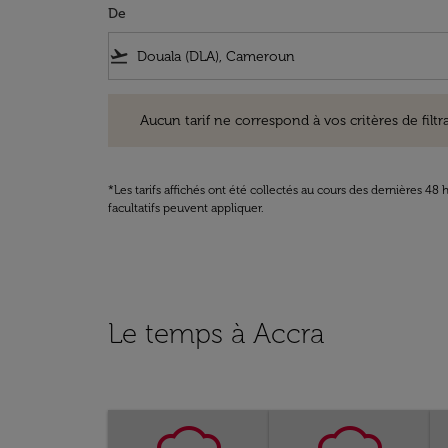
De
flight_takeoff
Aucun tarif ne correspond à vos critères de filtrage. Ve
Aucun tarif ne correspond à vos critères de filtrag
*Les tarifs affichés ont été collectés au cours des dernières 4
facultatifs peuvent appliquer.
Le temps à Accra