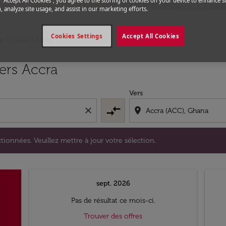
g “Accept All Cookies”, you agree to the storing of cookies on your device to enhance si
, analyze site usage, and assist in our marketing efforts.
Cookies Settings
Accept All Cookies
de Douala a Accra
s sélectionnées. Veuillez mettre à jour votre sélection.
ers Accra
Vers
compare_arrows
close
location_on
tionnées. Veuillez mettre à jour votre sélection.
sept. 2026
Pas de résultat ce mois-ci.
Trouver des offres