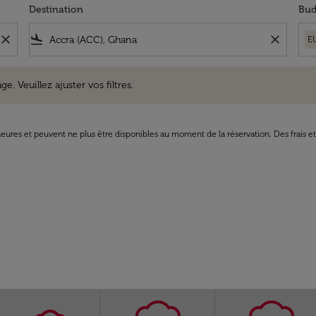
Destination
Bud
close
flight_land
close
E
uillez ajuster vos filtres.
e. Veuillez ajuster vos filtres.
8 heures et peuvent ne plus être disponibles au moment de la réservation. Des frais e