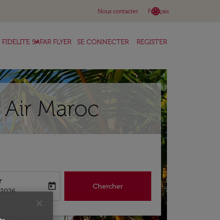
language
keyboard_arrow_down
Nous contacter
Français
keyboard_arrow_down
FIDELITE SAFAR FLYER
SE CONNECTER
REGISTER
 Air Maroc
r
today
Chercher
abel
king-return-date-aria-label
/2026