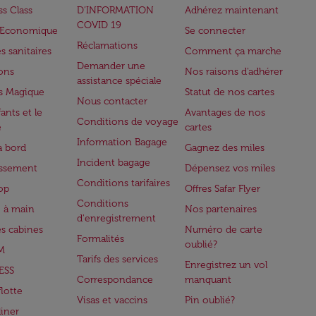
ss Class
D’INFORMATION
Adhérez maintenant
COVID 19
e Economique
Se connecter
Réclamations
s sanitaires
Comment ça marche
Demander une
lons
Nos raisons d'adhérer
assistance spéciale
s Magique
Statut de nos cartes
Nous contacter
ants et le
Avantages de nos
Conditions de voyage
e
cartes
Information Bagage
à bord
Gagnez des miles
Incident bagage
issement
Dépensez vos miles
Conditions tarifaires
op
Offres Safar Flyer
Conditions
 à main
Nos partenaires
d'enregistrement
es cabines
Numéro de carte
Formalités
oublié?
M
Tarifs des services
Enregistrez un vol
ESS
Correspondance
manquant
flotte
Visas et vaccins
Pin oublié?
iner