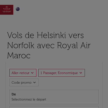

Vols de Helsinki vers
Norfolk avec Royal Air
Maroc
expand_more
expand_more
Aller-retour
1 Passager, Économique
expand_more
Code promo
De
Sélectionnez le départ