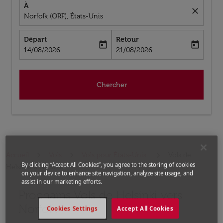
À
close
Norfolk (ORF), États-Unis
Départ
Retour
today
today
fc-booking-departure-date-aria-label
fc-booking-return-date-aria-label
14/08/2026
21/08/2026
Chercher
Accueil
Vols
Vols pour États-Unis
Vols de
By clicking “Accept All Cookies”, you agree to the storing of cookies
Helsinki a Norfolk
on your device to enhance site navigation, analyze site usage, and
assist in our marketing efforts.
Prochains Vols de Helsinki vers
Aucun tarif trouvé pour les options populaires sélectio
Norfolk
Cookies Settings
Accept All Cookies