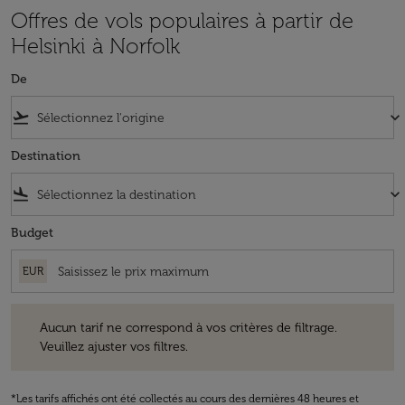
Offres de vols populaires à partir de
Helsinki à Norfolk
De
flight_takeoff
keyboard_arrow_down
Destination
flight_land
keyboard_arrow_down
Budget
EUR
Aucun tarif ne correspond à vos critères de filtrage. Veuillez ajuster v
Aucun tarif ne correspond à vos critères de filtrage.
Veuillez ajuster vos filtres.
*Les tarifs affichés ont été collectés au cours des dernières 48 heures et