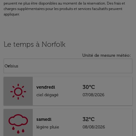
peuvent ne plus être disponibles au moment de la réservation. Des frais et
charges supplémentaires pour les produits et services facultatifs peuvent
appliquer.
Le temps à Norfolk
Unité de mesure météo
:
Weather unit option Celsius Selected
keyboard_arrow_down
Celsius
30°C
vendredi
ciel dégagé
07/08/2026
32°C
samedi
légère pluie
08/08/2026