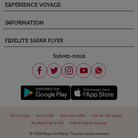
EXPÉRIENCE VOYAGE
keyboard_arrow_down
INFORMATION
keyboard_arrow_down
FIDELITE SAFAR FLYER
keyboard_arrow_down
Suivez-nous
|
|
|
|
Vers le pays
Vers la ville
Vols entre villes
Vols de ville à pays
|
Au départ de la ville
Vols au départ du pays
© 2026 Royal Air Maroc. Tous les droits réservés