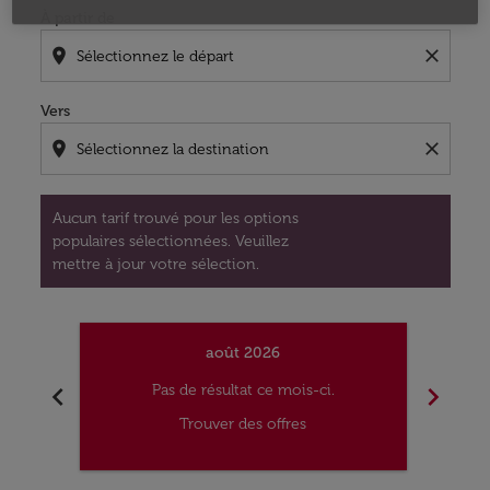
À partir de
location_on
close
Vers
location_on
close
Aucun tarif trouvé pour les options
populaires sélectionnées. Veuillez
mettre à jour votre sélection.
août 2026
chevron_left
chevron_right
Pas de résultat ce mois-ci.
Trouver des offres