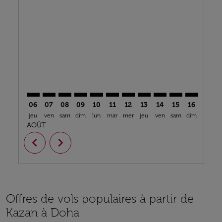
KZN–DOH: cmp-view-offers-disclaimer. Trouver des o
KZN–DOH: cmp-view-offers-disclaimer. Trouver d
KZN–DOH: cmp-view-offers-disclaimer. Trouv
KZN–DOH: cmp-view-offers-disclaimer. T
KZN–DOH: cmp-view-offers-disclaim
KZN–DOH: cmp-view-offers-disc
KZN–DOH: cmp-view-offers-
KZN–DOH: cmp-view-off
KZN–DOH: cmp-view
KZN–DOH: cmp-
KZN–DOH: 
KZN–D
K
06
07
08
09
10
11
12
13
14
15
16
17
jeu
ven
sam
dim
lun
mar
mer
jeu
ven
sam
dim
lun
m
AOÛT
chevron_left
chevron_right
Offres de vols populaires à partir de
Kazan à Doha