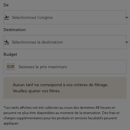
De
flight_takeoff
keyboard_arrow_down
Destination
flight_land
keyboard_arrow_down
Budget
EUR
Aucun tarif ne correspond à vos critères de filtrage. Veuillez ajuster v
Aucun tarif ne correspond à vos critères de filtrage.
Veuillez ajuster vos filtres.
*Les tarifs affichés ont été collectés au cours des dernières 48 heures et
peuvent ne plus être disponibles au moment de la réservation. Des frais et
charges supplémentaires pour les produits et services facultatifs peuvent
appliquer.