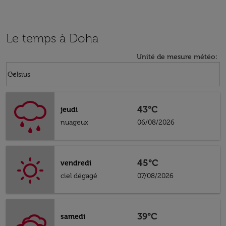
Le temps à Doha
Unité de mesure météo
:
Weather unit option Celsius Selected
keyboard_arrow_down
Celsius
43°C
jeudi
nuageux
06/08/2026
45°C
vendredi
ciel dégagé
07/08/2026
39°C
samedi