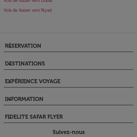
Vols de Kazan vers Dubaï
Vols de Kazan vers Riyad
RÉSERVATION
keyboard_arrow_down
DESTINATIONS
keyboard_arrow_down
EXPÉRIENCE VOYAGE
keyboard_arrow_down
INFORMATION
keyboard_arrow_down
FIDELITE SAFAR FLYER
keyboard_arrow_down
Suivez-nous