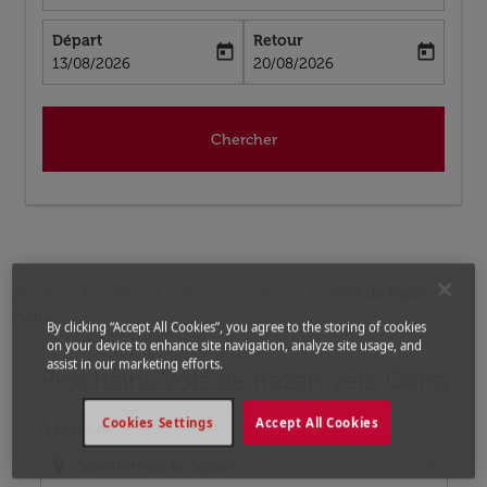
Départ
Retour
today
today
fc-booking-departure-date-aria-label
fc-booking-return-date-aria-label
13/08/2026
20/08/2026
Chercher
Accueil
Vols
Vols pour Qatar
Vols de Kazan a
Doha
By clicking “Accept All Cookies”, you agree to the storing of cookies
on your device to enhance site navigation, analyze site usage, and
assist in our marketing efforts.
Prochains Vols de Kazan vers Doha
Aucun tarif trouvé pour les options populaires sélectio
Cookies Settings
Accept All Cookies
À partir de
location_on
close