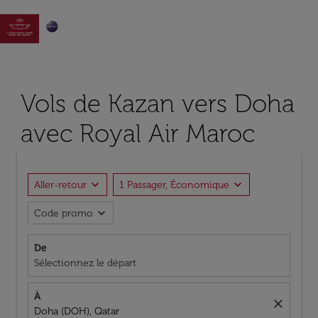

Vols de Kazan vers Doha
avec Royal Air Maroc
expand_more
expand_more
Aller-retour
1 Passager, Économique
expand_more
Code promo
De
Sélectionnez le départ
À
close
Doha (DOH), Qatar