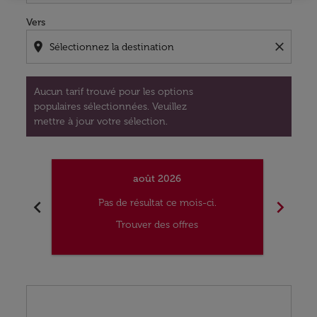
Vers
location_on
close
Aucun tarif trouvé pour les options
populaires sélectionnées. Veuillez
mettre à jour votre sélection.
août 2026
chevron_left
chevron_right
Pas de résultat ce mois-ci.
Trouver des offres
Displaying fares for août-2026