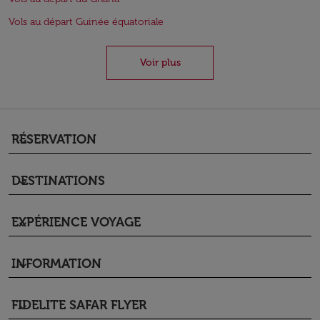
Vols au départ Guinée équatoriale
Voir plus
RÉSERVATION
keyboard_arrow_down
DESTINATIONS
keyboard_arrow_down
EXPÉRIENCE VOYAGE
keyboard_arrow_down
INFORMATION
keyboard_arrow_down
FIDELITE SAFAR FLYER
keyboard_arrow_down