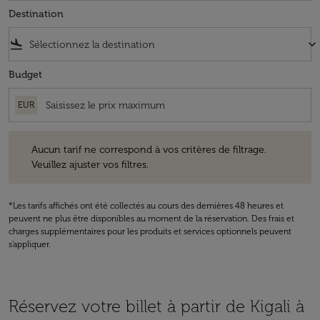
Destination
flight_land
keyboard_arrow_down
Budget
EUR
Aucun tarif ne correspond à vos critères de filtrage. Veuillez ajuster v
Aucun tarif ne correspond à vos critères de filtrage.
Veuillez ajuster vos filtres.
*Les tarifs affichés ont été collectés au cours des dernières 48 heures et
peuvent ne plus être disponibles au moment de la réservation. Des frais et
charges supplémentaires pour les produits et services optionnels peuvent
s'appliquer.
Réservez votre billet à partir de Kigali à