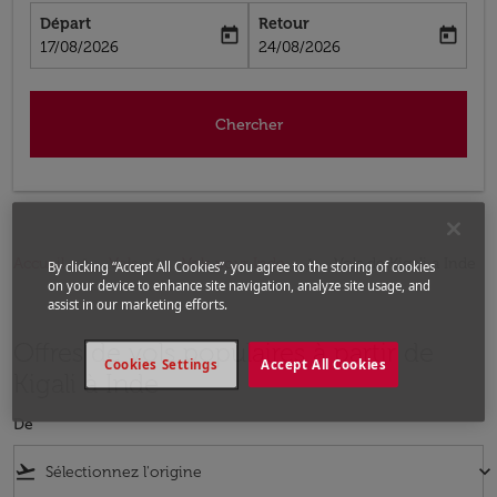
Départ
Retour
today
today
fc-booking-departure-date-aria-label
fc-booking-return-date-aria-label
17/08/2026
24/08/2026
Chercher
Accueil
Vols
Vols pour Inde
Vols de Kigali a Inde
By clicking “Accept All Cookies”, you agree to the storing of cookies
on your device to enhance site navigation, analyze site usage, and
assist in our marketing efforts.
Offres de vols populaires à partir de
Cookies Settings
Accept All Cookies
Kigali à Inde
De
flight_takeoff
keyboard_arrow_down