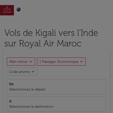

Vols de Kigali vers l'Inde
sur Royal Air Maroc
expand_more
expand_more
Aller-retour
1 Passager, Économique
expand_more
Code promo
De
Sélectionnez le départ
À
Sélectionnez la destination