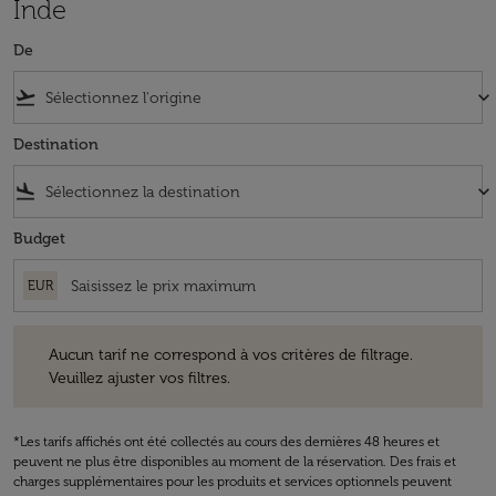
Inde
De
flight_takeoff
keyboard_arrow_down
Destination
flight_land
keyboard_arrow_down
Budget
EUR
Aucun tarif ne correspond à vos critères de filtrage. Veuillez ajuster v
Aucun tarif ne correspond à vos critères de filtrage.
Veuillez ajuster vos filtres.
*Les tarifs affichés ont été collectés au cours des dernières 48 heures et
peuvent ne plus être disponibles au moment de la réservation. Des frais et
charges supplémentaires pour les produits et services optionnels peuvent