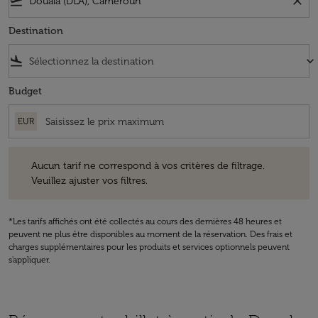
flight_takeoff
close
Destination
flight_land
keyboard_arrow_down
Budget
EUR
Aucun tarif ne correspond à vos critères de filtrage. Veuillez ajuster v
Aucun tarif ne correspond à vos critères de filtrage.
Veuillez ajuster vos filtres.
*Les tarifs affichés ont été collectés au cours des dernières 48 heures et
peuvent ne plus être disponibles au moment de la réservation. Des frais et
charges supplémentaires pour les produits et services optionnels peuvent
s'appliquer.