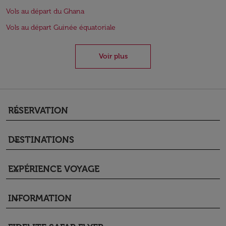
Vols au départ du Ghana
Vols au départ Guinée équatoriale
Voir plus
RÉSERVATION
keyboard_arrow_down
DESTINATIONS
keyboard_arrow_down
EXPÉRIENCE VOYAGE
keyboard_arrow_down
INFORMATION
keyboard_arrow_down