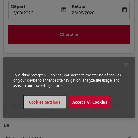
Départ
Retour
today
today
fc-booking-departure-date-aria-label
fc-booking-return-date-aria-label
13/08/2026
20/08/2026
Chercher
Accueil
Vols
Vols pour Inde
Vols de Douala a
By clicking “Accept All Cookies”, you agree to the storing of cookies
Inde
on your device to enhance site navigation, analyze site usage, and
assist in our marketing efforts.
Cookies Settings
Accept All Cookies
Offres de vols populaires à partir de
Douala à Inde
De