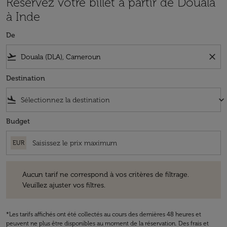
Réservez votre billet à partir de Douala
à Inde
De
flight_takeoff
close
Destination
flight_land
keyboard_arrow_down
Budget
EUR
Aucun tarif ne correspond à vos critères de filtrage. Veuillez ajuster v
Aucun tarif ne correspond à vos critères de filtrage.
Veuillez ajuster vos filtres.
*Les tarifs affichés ont été collectés au cours des dernières 48 heures et
peuvent ne plus être disponibles au moment de la réservation. Des frais et