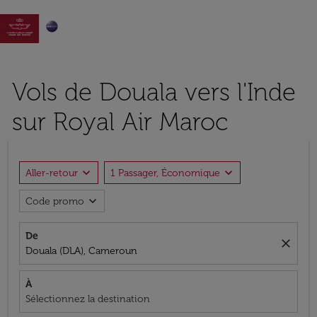

Vols de Douala vers l'Inde
sur Royal Air Maroc
expand_more
expand_more
Aller-retour
1 Passager, Économique
expand_more
Code promo
De
close
Douala (DLA), Cameroun
À
Sélectionnez la destination