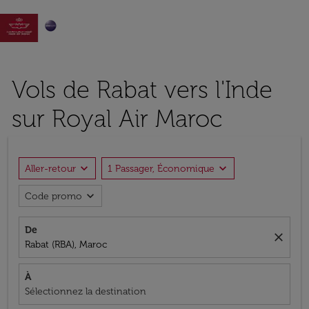

Vols de Rabat vers l'Inde
sur Royal Air Maroc
expand_more
expand_more
Aller-retour
1 Passager, Économique
expand_more
Code promo
De
close
Rabat (RBA), Maroc
À
Sélectionnez la destination