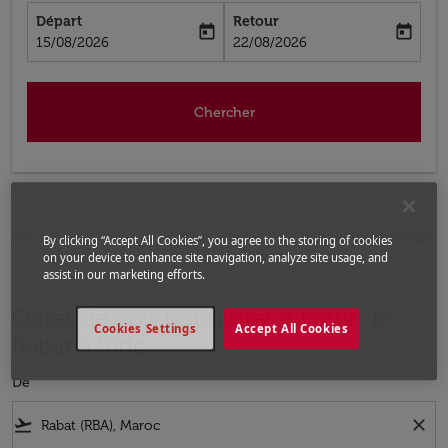
Départ
Retour
today
today
fc-booking-departure-date-aria-label
fc-booking-return-date-aria-label
15/08/2026
22/08/2026
Chercher
Accueil
Vols
Vols pour Inde
Vols de Rabat a Inde
By clicking “Accept All Cookies”, you agree to the storing of cookies
on your device to enhance site navigation, analyze site usage, and
assist in our marketing efforts.
Offres de vols populaires à partir de
Cookies Settings
Accept All Cookies
Rabat à Inde
De
flight_takeoff
close