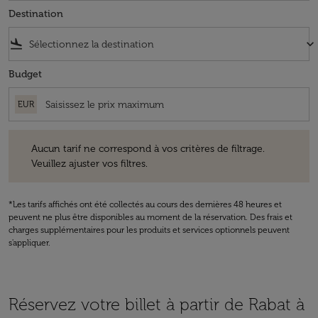
Destination
flight_land
keyboard_arrow_down
Budget
EUR
Aucun tarif ne correspond à vos critères de filtrage. Veuillez ajuster v
Aucun tarif ne correspond à vos critères de filtrage.
Veuillez ajuster vos filtres.
*Les tarifs affichés ont été collectés au cours des dernières 48 heures et
peuvent ne plus être disponibles au moment de la réservation. Des frais et
charges supplémentaires pour les produits et services optionnels peuvent
s'appliquer.
Réservez votre billet à partir de Rabat à