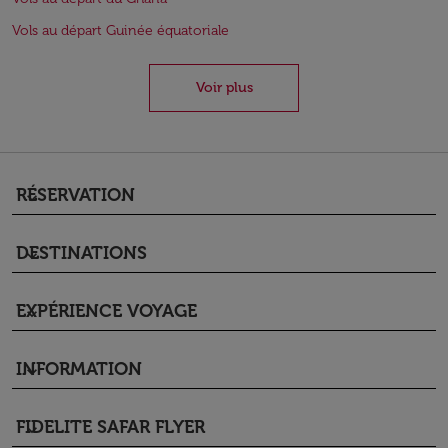
Vols au départ Guinée équatoriale
Voir plus
RÉSERVATION
keyboard_arrow_down
DESTINATIONS
keyboard_arrow_down
EXPÉRIENCE VOYAGE
keyboard_arrow_down
INFORMATION
keyboard_arrow_down
FIDELITE SAFAR FLYER
keyboard_arrow_down