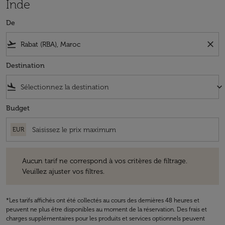
Inde
De
flight_takeoff
close
Destination
flight_land
keyboard_arrow_down
Budget
EUR
Aucun tarif ne correspond à vos critères de filtrage. Veuillez ajuster v
Aucun tarif ne correspond à vos critères de filtrage.
Veuillez ajuster vos filtres.
*Les tarifs affichés ont été collectés au cours des dernières 48 heures et
peuvent ne plus être disponibles au moment de la réservation. Des frais et
charges supplémentaires pour les produits et services optionnels peuvent