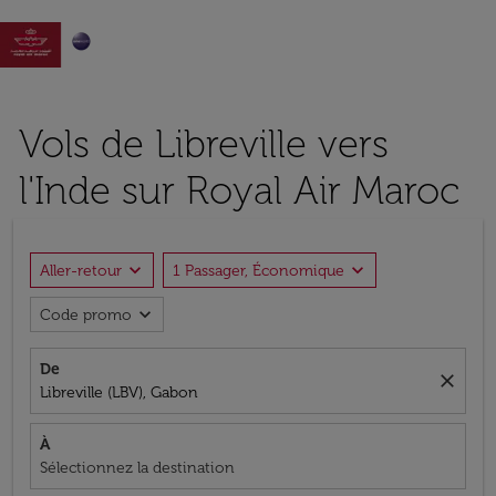

Vols de Libreville vers
l'Inde sur Royal Air Maroc
expand_more
expand_more
Aller-retour
1 Passager, Économique
expand_more
Code promo
De
close
Libreville (LBV), Gabon
À
Sélectionnez la destination