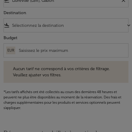
flight_takeoff
close
Destination
flight_land
keyboard_arrow_down
Budget
EUR
Aucun tarif ne correspond à vos critères de filtrage. Veuillez ajuster v
Aucun tarif ne correspond à vos critères de filtrage.
Veuillez ajuster vos filtres.
*Les tarifs affichés ont été collectés au cours des dernières 48 heures et
peuvent ne plus être disponibles au moment de la réservation. Des frais et
charges supplémentaires pour les produits et services optionnels peuvent
s'appliquer.