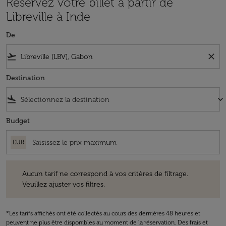
Réservez votre billet à partir de
Libreville à Inde
De
flight_takeoff
close
Destination
flight_land
keyboard_arrow_down
Budget
EUR
Aucun tarif ne correspond à vos critères de filtrage. Veuillez ajuster v
Aucun tarif ne correspond à vos critères de filtrage.
Veuillez ajuster vos filtres.
*Les tarifs affichés ont été collectés au cours des dernières 48 heures et
peuvent ne plus être disponibles au moment de la réservation. Des frais et