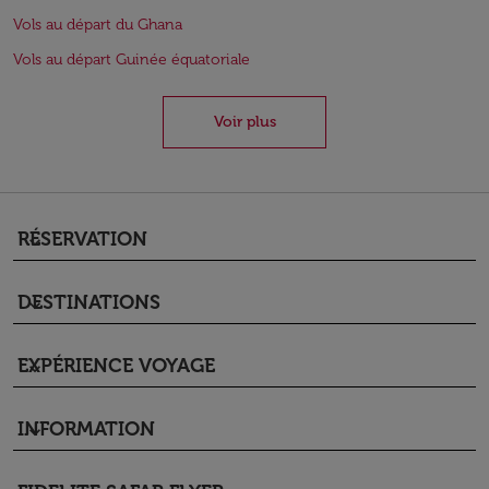
Vols au départ du Ghana
Vols au départ Guinée équatoriale
Voir plus
RÉSERVATION
keyboard_arrow_down
DESTINATIONS
keyboard_arrow_down
EXPÉRIENCE VOYAGE
keyboard_arrow_down
INFORMATION
keyboard_arrow_down