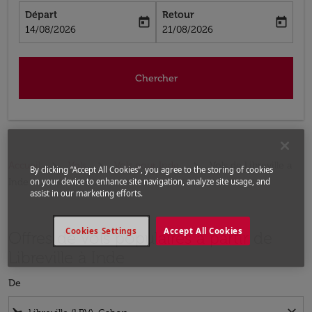
Départ
Retour
today
today
fc-booking-departure-date-aria-label
fc-booking-return-date-aria-label
14/08/2026
21/08/2026
Chercher
Accueil
Vols
Vols pour Inde
Vols de Libreville a
By clicking “Accept All Cookies”, you agree to the storing of cookies
Inde
on your device to enhance site navigation, analyze site usage, and
assist in our marketing efforts.
Cookies Settings
Accept All Cookies
Offres de vols populaires à partir de
Libreville à Inde
De