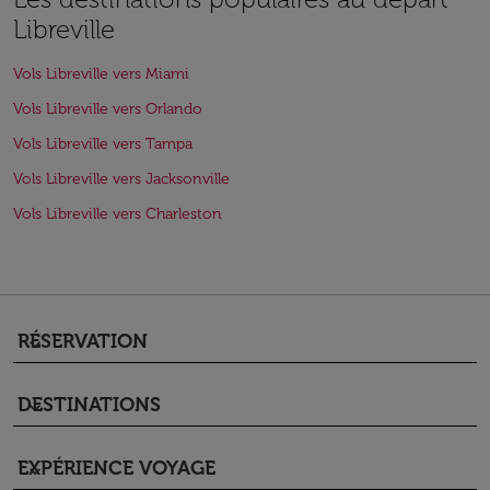
Libreville
Vols Libreville vers Miami
Vols Libreville vers Orlando
Vols Libreville vers Tampa
Vols Libreville vers Jacksonville
Vols Libreville vers Charleston
RÉSERVATION
keyboard_arrow_down
DESTINATIONS
keyboard_arrow_down
EXPÉRIENCE VOYAGE
keyboard_arrow_down