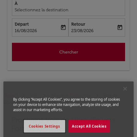
À
Sélectionnez la destination
Départ
Retour
today
today
fc-booking-departure-date-aria-label
fc-booking-return-date-aria-label
16/08/2026
23/08/2026
Chercher
Accueil
Vols
Vols pour États-Unis
Vols de
By clicking “Accept All Cookies”, you agree to the storing of cookies
Libreville a Fort Lauderdale
on your device to enhance site navigation, analyze site usage, and
assist in our marketing efforts.
Prochains Vols de Libreville vers
Aucun tarif trouvé pour les options populaires sélectio
Fort Lauderdale
Cookies Settings
Accept All Cookies