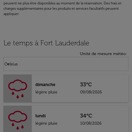
peuvent ne plus être disponibles au moment de la réservation. Des frais et
charges supplémentaires pour les produits et services facultatifs peuvent
appliquer.
Le temps à Fort Lauderdale
Unité de mesure météo
:
Weather unit option Celsius Selected
keyboard_arrow_down
Celsius
33°C
dimanche
légère pluie
09/08/2026
34°C
lundi
légère pluie
10/08/2026