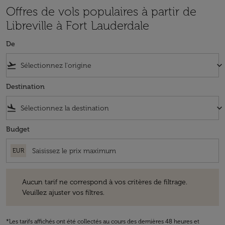
Offres de vols populaires à partir de
Libreville à Fort Lauderdale
De
flight_takeoff
keyboard_arrow_down
Destination
flight_land
keyboard_arrow_down
Budget
EUR
Aucun tarif ne correspond à vos critères de filtrage. Veuillez ajuster v
Aucun tarif ne correspond à vos critères de filtrage.
Veuillez ajuster vos filtres.
*Les tarifs affichés ont été collectés au cours des dernières 48 heures et