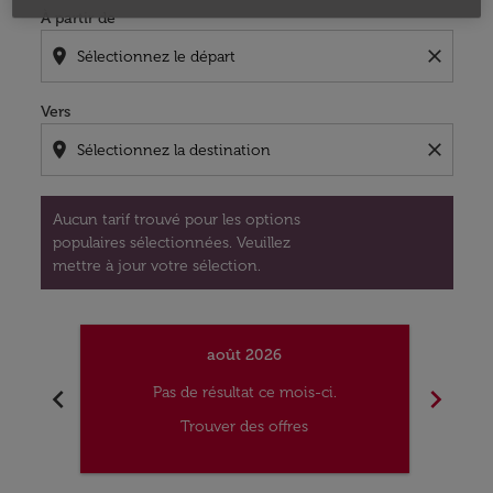
À partir de
location_on
close
Vers
location_on
close
Aucun tarif trouvé pour les options
populaires sélectionnées. Veuillez
mettre à jour votre sélection.
août 2026
chevron_left
chevron_right
Pas de résultat ce mois-ci.
Trouver des offres