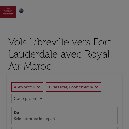

Vols Libreville vers Fort
Lauderdale avec Royal
Air Maroc
expand_more
expand_more
Aller-retour
1 Passager, Économique
expand_more
Code promo
De
Sélectionnez le départ