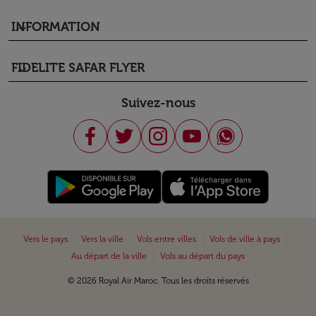
INFORMATION
keyboard_arrow_down
FIDELITE SAFAR FLYER
keyboard_arrow_down
Suivez-nous
|
|
|
|
Vers le pays
Vers la ville
Vols entre villes
Vols de ville à pays
|
Au départ de la ville
Vols au départ du pays
© 2026 Royal Air Maroc. Tous les droits réservés