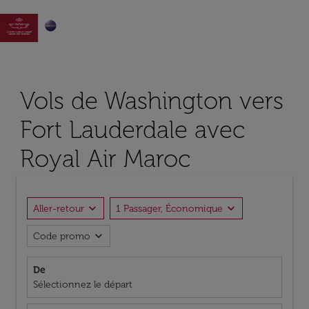

Vols de Washington vers
Fort Lauderdale avec
Royal Air Maroc
expand_more
expand_more
Aller-retour
1 Passager, Économique
expand_more
Code promo
De
Sélectionnez le départ