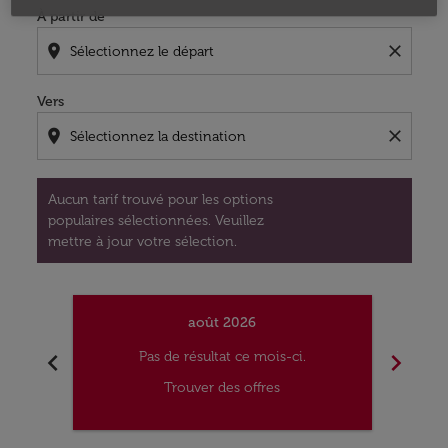
À partir de
location_on
close
Vers
location_on
close
Aucun tarif trouvé pour les options
populaires sélectionnées. Veuillez
mettre à jour votre sélection.
août 2026
chevron_left
chevron_right
Pas de résultat ce mois-ci.
Trouver des offres