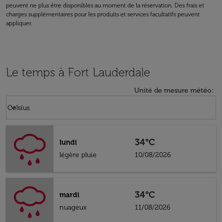
peuvent ne plus être disponibles au moment de la réservation. Des frais et
charges supplémentaires pour les produits et services facultatifs peuvent
appliquer.
Le temps à Fort Lauderdale
Unité de mesure météo
:
Weather unit option Celsius Selected
keyboard_arrow_down
Celsius
34°C
lundi
légère pluie
10/08/2026
34°C
mardi
nuageux
11/08/2026