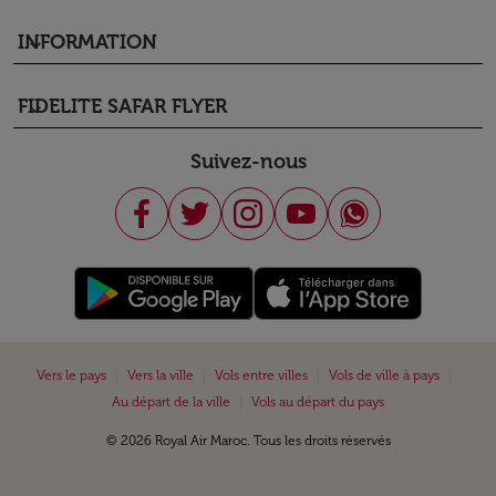
INFORMATION
keyboard_arrow_down
FIDELITE SAFAR FLYER
keyboard_arrow_down
Suivez-nous
|
|
|
|
Vers le pays
Vers la ville
Vols entre villes
Vols de ville à pays
|
Au départ de la ville
Vols au départ du pays
© 2026 Royal Air Maroc. Tous les droits réservés