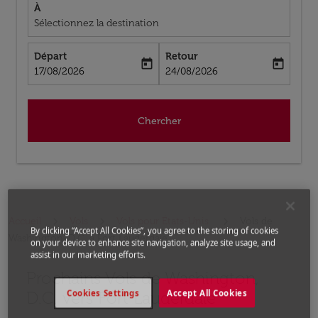
À
Sélectionnez la destination
Départ
Retour
today
today
fc-booking-departure-date-aria-label
fc-booking-return-date-aria-label
17/08/2026
24/08/2026
Chercher
Accueil
Vols
Vols pour États-Unis
Vols de
By clicking “Accept All Cookies”, you agree to the storing of cookies
Washington, D.C. a Fort Lauderdale
on your device to enhance site navigation, analyze site usage, and
assist in our marketing efforts.
Prochains Vols de Washington,
Aucun tarif trouvé pour les options populaires sélectio
D.C. vers Fort Lauderdale
Cookies Settings
Accept All Cookies