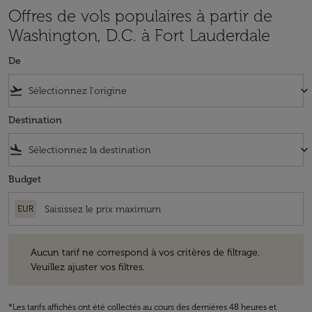
Offres de vols populaires à partir de
Washington, D.C. à Fort Lauderdale
De
flight_takeoff
keyboard_arrow_down
Destination
flight_land
keyboard_arrow_down
Budget
EUR
Aucun tarif ne correspond à vos critères de filtrage. Veuillez ajuster v
Aucun tarif ne correspond à vos critères de filtrage.
Veuillez ajuster vos filtres.
*Les tarifs affichés ont été collectés au cours des dernières 48 heures et