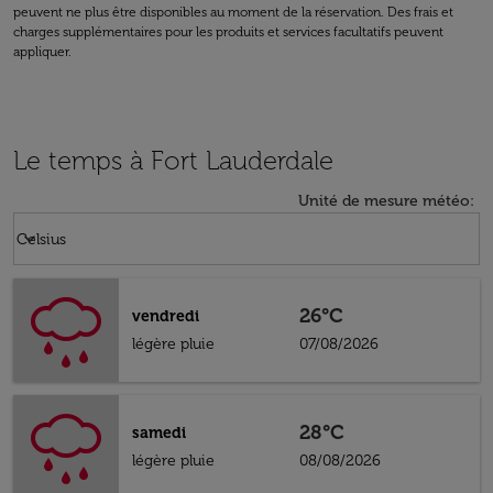
peuvent ne plus être disponibles au moment de la réservation. Des frais et
charges supplémentaires pour les produits et services facultatifs peuvent
appliquer.
Le temps à Fort Lauderdale
Unité de mesure météo
:
Weather unit option Celsius Selected
keyboard_arrow_down
Celsius
26°C
vendredi
légère pluie
07/08/2026
28°C
samedi
légère pluie
08/08/2026