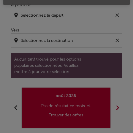
À partir de
location_on
close
Vers
location_on
close
Aucun tarif trouvé pour les options
populaires sélectionnées. Veuillez
mettre à jour votre sélection.
août 2026
chevron_left
chevron_right
Pas de résultat ce mois-ci.
Trouver des offres