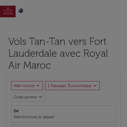

Vols Tan-Tan vers Fort
Lauderdale avec Royal
Air Maroc
expand_more
expand_more
Aller-retour
1 Passager, Économique
expand_more
Code promo
De
Sélectionnez le départ