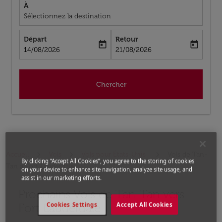
À
Sélectionnez la destination
Départ
Retour
today
today
fc-booking-departure-date-aria-label
fc-booking-return-date-aria-label
14/08/2026
21/08/2026
Chercher
Accueil
Vols
Vols pour États-Unis
Vols de Tan-
By clicking “Accept All Cookies”, you agree to the storing of cookies
Tan a Fort Lauderdale
on your device to enhance site navigation, analyze site usage, and
assist in our marketing efforts.
Prochains Vols de Tan-Tan vers
Aucun tarif trouvé pour les options populaires sélectio
Fort Lauderdale
Cookies Settings
Accept All Cookies