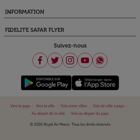
INFORMATION
keyboard_arrow_down
FIDELITE SAFAR FLYER
keyboard_arrow_down
Suivez-nous
|
|
|
|
Vers le pays
Vers la ville
Vols entre villes
Vols de ville à pays
|
Au départ de la ville
Vols au départ du pays
© 2026 Royal Air Maroc. Tous les droits réservés