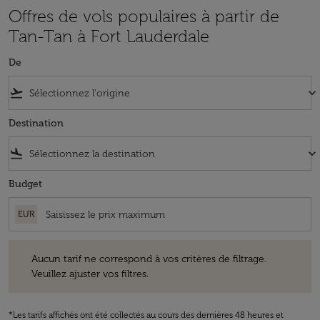
Offres de vols populaires à partir de
Tan-Tan à Fort Lauderdale
De
flight_takeoff
keyboard_arrow_down
Destination
flight_land
keyboard_arrow_down
Budget
EUR
Aucun tarif ne correspond à vos critères de filtrage. Veuillez ajuster v
Aucun tarif ne correspond à vos critères de filtrage.
Veuillez ajuster vos filtres.
*Les tarifs affichés ont été collectés au cours des dernières 48 heures et