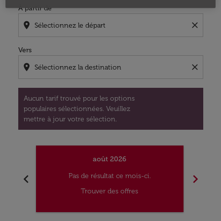
À partir de
location_on
close
Vers
location_on
close
Aucun tarif trouvé pour les options
populaires sélectionnées. Veuillez
mettre à jour votre sélection.
août 2026
chevron_left
chevron_right
Pas de résultat ce mois-ci.
Trouver des offres