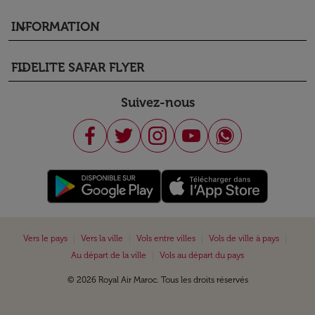
INFORMATION
keyboard_arrow_down
FIDELITE SAFAR FLYER
keyboard_arrow_down
Suivez-nous
|
|
|
|
Vers le pays
Vers la ville
Vols entre villes
Vols de ville à pays
|
Au départ de la ville
Vols au départ du pays
© 2026 Royal Air Maroc. Tous les droits réservés