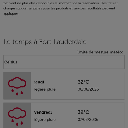
peuvent ne plus être disponibles au moment de la réservation. Des frais et
charges supplémentaires pour les produits et services facultatifs peuvent
appliquer.
Le temps à Fort Lauderdale
Unité de mesure météo
:
Weather unit option Celsius Selected
keyboard_arrow_down
Celsius
32°C
jeudi
légère pluie
06/08/2026
32°C
vendredi
légère pluie
07/08/2026