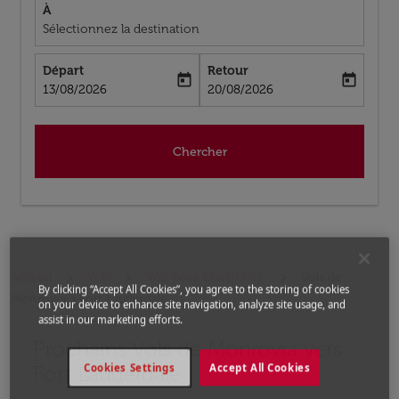
À
Sélectionnez la destination
Départ
Retour
today
today
fc-booking-departure-date-aria-label
fc-booking-return-date-aria-label
13/08/2026
20/08/2026
Chercher
Accueil
Vols
Vols pour États-Unis
Vols de
By clicking “Accept All Cookies”, you agree to the storing of cookies
Monrovia a Fort Lauderdale
on your device to enhance site navigation, analyze site usage, and
assist in our marketing efforts.
Prochains Vols de Monrovia vers
Aucun tarif trouvé pour les options populaires sélectio
Fort Lauderdale
Cookies Settings
Accept All Cookies