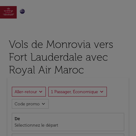

Vols de Monrovia vers
Fort Lauderdale avec
Royal Air Maroc
expand_more
expand_more
Aller-retour
1 Passager, Économique
expand_more
Code promo
De
Sélectionnez le départ