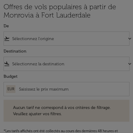
Offres de vols populaires à partir de
Monrovia à Fort Lauderdale
De
flight_takeoff
keyboard_arrow_down
Destination
flight_land
keyboard_arrow_down
Budget
EUR
Aucun tarif ne correspond à vos critères de filtrage. Veuillez ajuster v
Aucun tarif ne correspond à vos critères de filtrage.
Veuillez ajuster vos filtres.
*Les tarifs affichés ont été collectés au cours des dernières 48 heures et