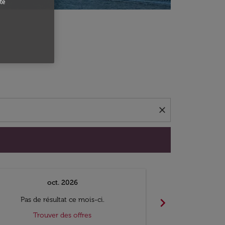
te
close
oct. 2026
n
chevron_right
Pas de résultat ce mois-ci.
Pas de ré
Trouver des offres
Trouv