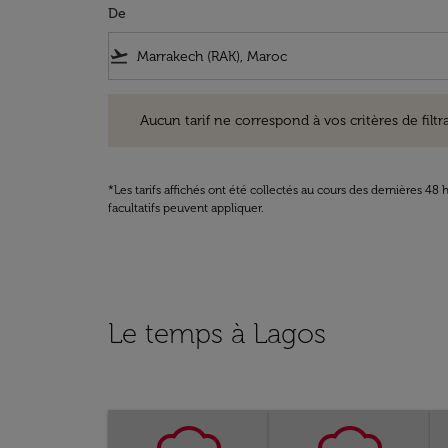
De
flight_takeoff
Aucun tarif ne correspond à vos critères de filtrage. Ve
Aucun tarif ne correspond à vos critères de filtrag
*Les tarifs affichés ont été collectés au cours des dernières 4
facultatifs peuvent appliquer.
Le temps à Lagos