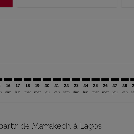
imer. Trouver des offres
sclaimer. Trouver des offres
s-disclaimer. Trouver des offres
ffers-disclaimer. Trouver des offres
ew-offers-disclaimer. Trouver des offres
mp-view-offers-disclaimer. Trouver des offres
S: cmp-view-offers-disclaimer. Trouver des offres
K–LOS: cmp-view-offers-disclaimer. Trouver des offres
RAK–LOS: cmp-view-offers-disclaimer. Trouver des offres
RAK–LOS: cmp-view-offers-disclaimer. Trouver des off
RAK–LOS: cmp-view-offers-disclaimer. Trouver de
RAK–LOS: cmp-view-offers-disclaimer. Trouve
RAK–LOS: cmp-view-offers-disclaimer. Tr
RAK–LOS: cmp-view-offers-disclaimer
RAK–LOS: cmp-view-offers-discla
RAK–LOS: cmp-view-offers-d
RAK–LOS: cmp-view-offe
RAK–LOS: cmp-view-
RAK–LOS: cmp-v
RAK–LOS: c
RAK–L
R
5
16
17
18
19
20
21
22
23
24
25
26
27
28
m
dim
lun
mar
mer
jeu
ven
sam
dim
lun
mar
mer
jeu
ven
s
 partir de Marrakech à Lagos