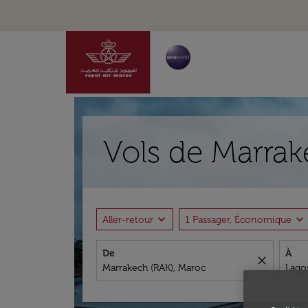
Vols de Marrak
expand_more
expand_more
Aller-retour
1 Passager, Économique
De
À
close