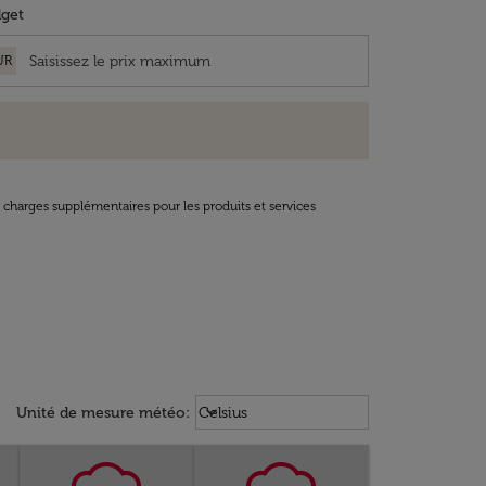
get
UR
t charges supplémentaires pour les produits et services
Weather unit option Celsius Select
keyboard_arrow_down
Unité de mesure météo
:
Celsius