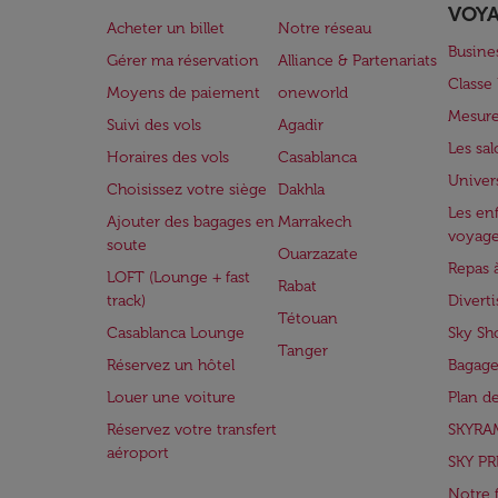
VOY
Acheter un billet
Notre réseau
Busine
Gérer ma réservation
Alliance & Partenariats
Class
Moyens de paiement
oneworld
Mesure
Suivi des vols
Agadir
Les sa
Horaires des vols
Casablanca
Univer
Choisissez votre siège
Dakhla
Les enf
Ajouter des bagages en
Marrakech
voyag
soute
Ouarzazate
Repas 
LOFT (Lounge + fast
Rabat
track)
Divert
Tétouan
Casablanca Lounge
Sky Sh
Tanger
Réservez un hôtel
Bagage
Louer une voiture
Plan d
Réservez votre transfert
SKYRA
aéroport
SKY PR
Notre 