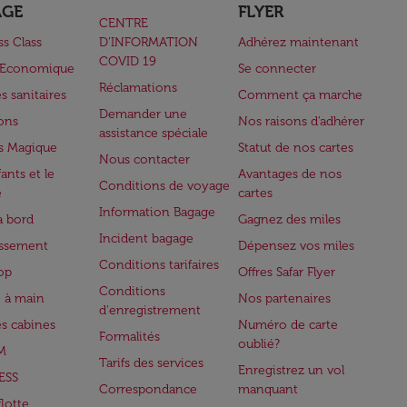
AGE
FLYER
CENTRE
ss Class
D’INFORMATION
Adhérez maintenant
COVID 19
e Economique
Se connecter
Réclamations
s sanitaires
Comment ça marche
Demander une
lons
Nos raisons d'adhérer
assistance spéciale
s Magique
Statut de nos cartes
Nous contacter
ants et le
Avantages de nos
Conditions de voyage
e
cartes
Information Bagage
à bord
Gagnez des miles
Incident bagage
issement
Dépensez vos miles
Conditions tarifaires
op
Offres Safar Flyer
Conditions
 à main
Nos partenaires
d'enregistrement
es cabines
Numéro de carte
Formalités
oublié?
M
Tarifs des services
Enregistrez un vol
ESS
Correspondance
manquant
flotte