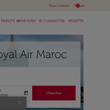
language
keyboard_arrow_down
Nous contacter
Français
keyboard_arrow_down
FIDELITE SAFAR FLYER
SE CONNECTER
REGISTER
oyal Air Maroc
r
today
Chercher
abel
king-return-date-aria-label
/2026