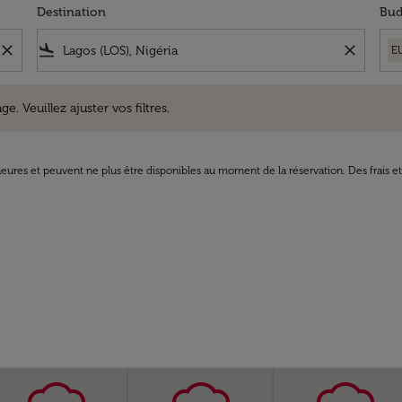
Destination
Bud
close
flight_land
close
E
uillez ajuster vos filtres.
e. Veuillez ajuster vos filtres.
8 heures et peuvent ne plus être disponibles au moment de la réservation. Des frais e