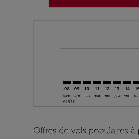
Displaying fares for août-2026
RAK–LOS: cmp-view-offers-discla
RAK–LOS: cmp-view-offers-di
RAK–LOS: cmp-view-offer
RAK–LOS: cmp-view-o
RAK–LOS: cmp-vi
RAK–LOS: c
RAK–LO
RA
08
09
10
11
12
13
14
1
sam
dim
lun
mar
mer
jeu
ven
sa
AOÛT
Offres de vols populaires à