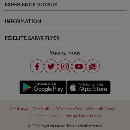
EXPÉRIENCE VOYAGE
keyboard_arrow_down
INFORMATION
keyboard_arrow_down
FIDELITE SAFAR FLYER
keyboard_arrow_down
Suivez-nous
|
|
|
|
Vers le pays
Vers la ville
Vols entre villes
Vols de ville à pays
|
Au départ de la ville
Vols au départ du pays
© 2026 Royal Air Maroc. Tous les droits réservés