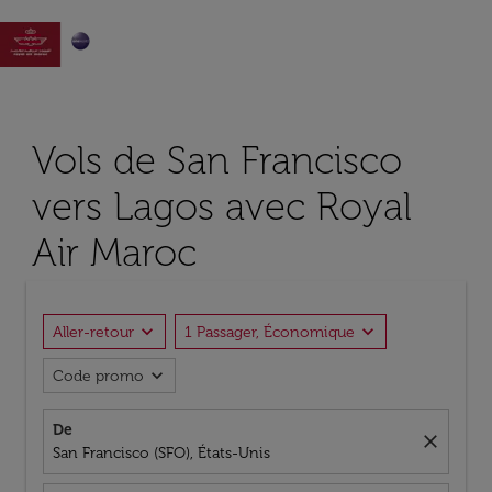

Vols de San Francisco
vers Lagos avec Royal
Air Maroc
expand_more
expand_more
Aller-retour
1 Passager, Économique
expand_more
Code promo
De
close
San Francisco (SFO), États-Unis