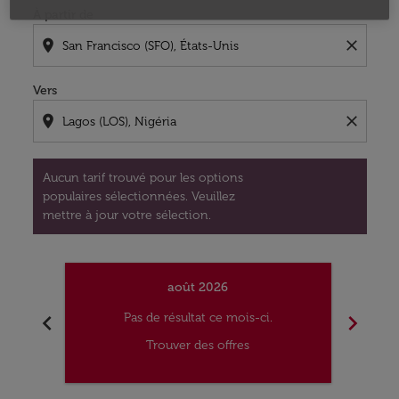
À partir de
location_on
close
Vers
location_on
close
Aucun tarif trouvé pour les options
populaires sélectionnées. Veuillez
mettre à jour votre sélection.
août 2026
chevron_left
chevron_right
Pas de résultat ce mois-ci.
Trouver des offres