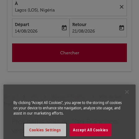
À
close
Lagos (LOS), Nigéria
Départ
Retour
today
today
fc-booking-departure-date-aria-label
fc-booking-return-date-aria-label
14/08/2026
21/08/2026
Chercher
Accueil
Vols
Vols pour Nigéria
Vols de San
By clicking “Accept All Cookies”, you agree to the storing of cookies
Francisco a Lagos
on your device to enhance site navigation, analyze site usage, and
assist in our marketing efforts.
Prochains Vols de San Francisco
Aucun tarif trouvé pour les options populaires sélectio
vers Lagos
Cookies Settings
Accept All Cookies