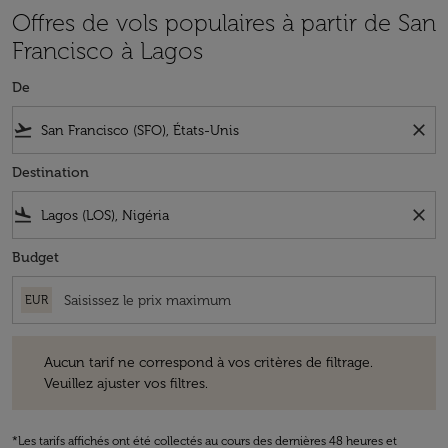
Offres de vols populaires à partir de San
Francisco à Lagos
De
flight_takeoff
close
Destination
flight_land
close
Budget
EUR
Aucun tarif ne correspond à vos critères de filtrage. Veuillez ajuster v
Aucun tarif ne correspond à vos critères de filtrage.
Veuillez ajuster vos filtres.
*Les tarifs affichés ont été collectés au cours des dernières 48 heures et