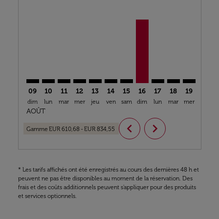
MAN–LOS: cmp-view-offers-disclaimer. Trouver des o
MAN–LOS: cmp-view-offers-disclaimer. Trouver d
MAN–LOS: cmp-view-offers-disclaimer. Trouv
MAN–LOS: cmp-view-offers-disclaimer. T
MAN–LOS: cmp-view-offers-disclaime
MAN–LOS: cmp-view-offers-disc
MAN–LOS: cmp-view-offers-
MAN–LOS, 16/08/2026 –
MAN–LOS: cmp-view
MAN–LOS: cmp-
MAN–LOS: 
MAN–L
M
09
10
11
12
13
14
15
16
17
18
19
20
dim
lun
mar
mer
jeu
ven
sam
dim
lun
mar
mer
jeu
v
AOÛT
chevron_left
chevron_right
Gamme
EUR 610,68
-
EUR 834,55
* Les tarifs affichés ont été enregistrés au cours des dernières 48 h et
peuvent ne pas être disponibles au moment de la réservation. Des
frais et des coûts additionnels peuvent s'appliquer pour des produits
et services optionnels.