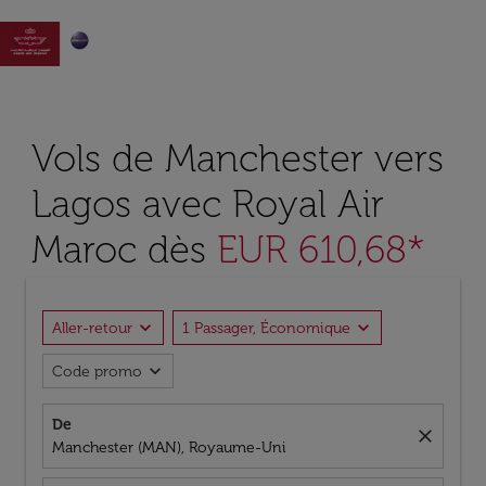

Vols de Manchester vers
Lagos avec Royal Air
Maroc dès
EUR 610,68*
expand_more
expand_more
Aller-retour
1 Passager, Économique
expand_more
Code promo
De
close
Manchester (MAN), Royaume-Uni