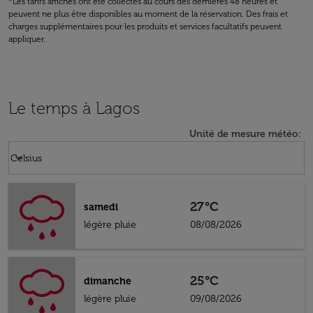
*Les tarifs affichés ont été collectés au cours des dernières 48 heures et
peuvent ne plus être disponibles au moment de la réservation. Des frais et
charges supplémentaires pour les produits et services facultatifs peuvent
appliquer.
Le temps à Lagos
Unité de mesure météo
:
Weather unit option Celsius Selected
keyboard_arrow_down
Celsius
27°C
samedi
légère pluie
08/08/2026
25°C
dimanche
légère pluie
09/08/2026