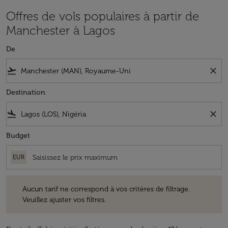
Offres de vols populaires à partir de
Manchester à Lagos
De
flight_takeoff
close
Destination
flight_land
close
Budget
EUR
Aucun tarif ne correspond à vos critères de filtrage. Veuillez ajuster v
Aucun tarif ne correspond à vos critères de filtrage.
Veuillez ajuster vos filtres.