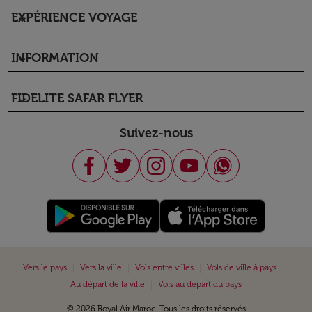
EXPÉRIENCE VOYAGE
keyboard_arrow_down
INFORMATION
keyboard_arrow_down
FIDELITE SAFAR FLYER
keyboard_arrow_down
Suivez-nous
|
|
|
|
Vers le pays
Vers la ville
Vols entre villes
Vols de ville à pays
|
Au départ de la ville
Vols au départ du pays
© 2026 Royal Air Maroc. Tous les droits réservés