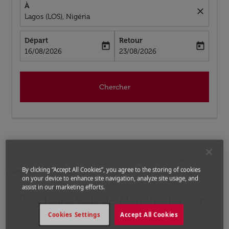
À
close
Lagos (LOS), Nigéria
Départ
Retour
today
today
fc-booking-departure-date-aria-label
fc-booking-return-date-aria-label
16/08/2026
23/08/2026
Chercher
Accueil
Vols
Vols pour Nigéria
Vols de
By clicking “Accept All Cookies”, you agree to the storing of cookies
Manchester a Lagos
on your device to enhance site navigation, analyze site usage, and
assist in our marketing efforts.
Prochains Vols de Manchester vers
Lagos
Cookies Settings
Accept All Cookies