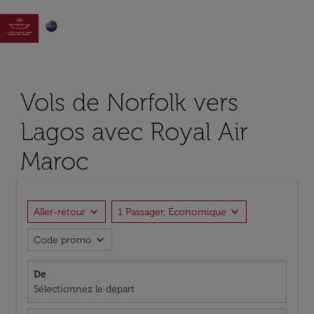

Vols de Norfolk vers
Lagos avec Royal Air
Maroc
expand_more
expand_more
Aller-retour
1 Passager, Économique
expand_more
Code promo
De
Sélectionnez le départ