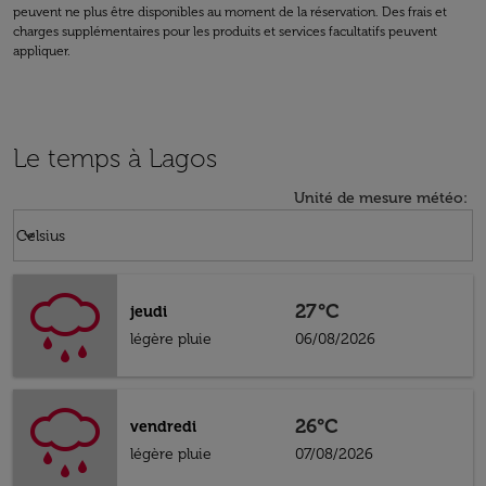
peuvent ne plus être disponibles au moment de la réservation. Des frais et
charges supplémentaires pour les produits et services facultatifs peuvent
appliquer.
Le temps à Lagos
Unité de mesure météo
:
Weather unit option Celsius Selected
keyboard_arrow_down
Celsius
27°C
jeudi
légère pluie
06/08/2026
26°C
vendredi
légère pluie
07/08/2026