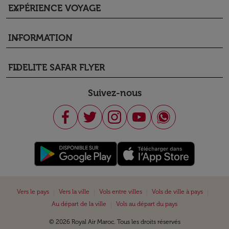
EXPÉRIENCE VOYAGE
keyboard_arrow_down
INFORMATION
keyboard_arrow_down
FIDELITE SAFAR FLYER
keyboard_arrow_down
Suivez-nous
|
|
|
|
Vers le pays
Vers la ville
Vols entre villes
Vols de ville à pays
|
Au départ de la ville
Vols au départ du pays
© 2026 Royal Air Maroc. Tous les droits réservés