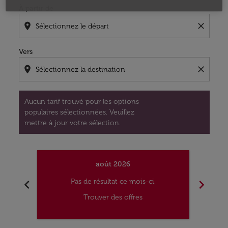
À partir de
location_on
close
Vers
location_on
close
Aucun tarif trouvé pour les options
populaires sélectionnées. Veuillez
mettre à jour votre sélection.
août 2026
chevron_left
chevron_right
Pas de résultat ce mois-ci.
Trouver des offres