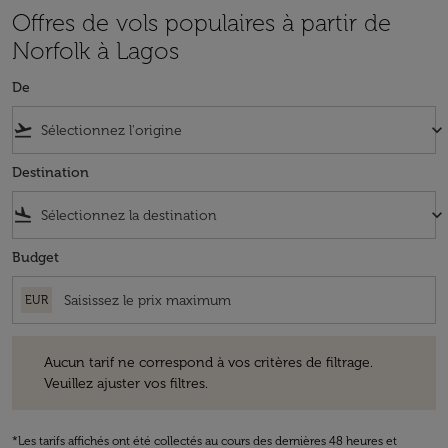
Offres de vols populaires à partir de
Norfolk à Lagos
De
flight_takeoff
keyboard_arrow_down
Destination
flight_land
keyboard_arrow_down
Budget
EUR
Aucun tarif ne correspond à vos critères de filtrage. Veuillez ajuster v
Aucun tarif ne correspond à vos critères de filtrage.
Veuillez ajuster vos filtres.
*Les tarifs affichés ont été collectés au cours des dernières 48 heures et