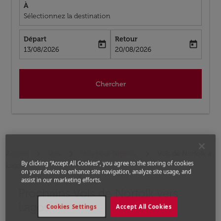
À
Sélectionnez la destination
Départ
Retour
today
today
fc-booking-departure-date-aria-label
fc-booking-return-date-aria-label
13/08/2026
20/08/2026
Chercher
Accueil
Vols
Vols pour Nigéria
Vols de Norfolk a
By clicking “Accept All Cookies”, you agree to the storing of cookies
Lagos
on your device to enhance site navigation, analyze site usage, and
assist in our marketing efforts.
Prochains Vols de Norfolk vers
Aucun tarif trouvé pour les options populaires sélectio
Lagos
Cookies Settings
Accept All Cookies