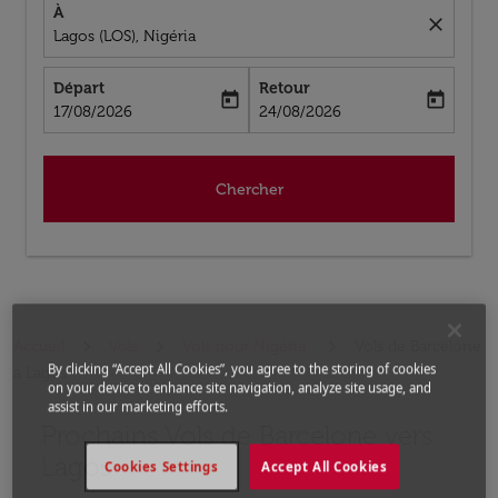
À
close
Lagos (LOS), Nigéria
Départ
Retour
today
today
fc-booking-departure-date-aria-label
fc-booking-return-date-aria-label
17/08/2026
24/08/2026
Chercher
Accueil
Vols
Vols pour Nigéria
Vols de Barcelone
By clicking “Accept All Cookies”, you agree to the storing of cookies
a Lagos
on your device to enhance site navigation, analyze site usage, and
assist in our marketing efforts.
Prochains Vols de Barcelone vers
Lagos
Cookies Settings
Accept All Cookies