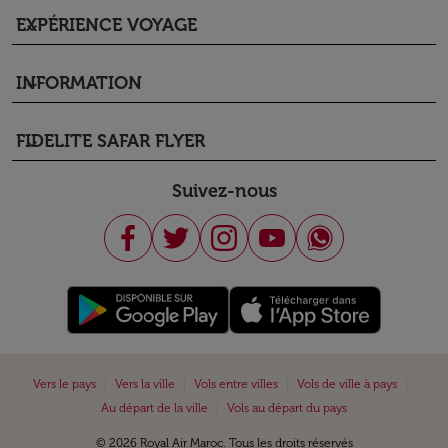
EXPÉRIENCE VOYAGE
keyboard_arrow_down
INFORMATION
keyboard_arrow_down
FIDELITE SAFAR FLYER
keyboard_arrow_down
Suivez-nous
|
|
|
|
Vers le pays
Vers la ville
Vols entre villes
Vols de ville à pays
|
Au départ de la ville
Vols au départ du pays
© 2026 Royal Air Maroc. Tous les droits réservés