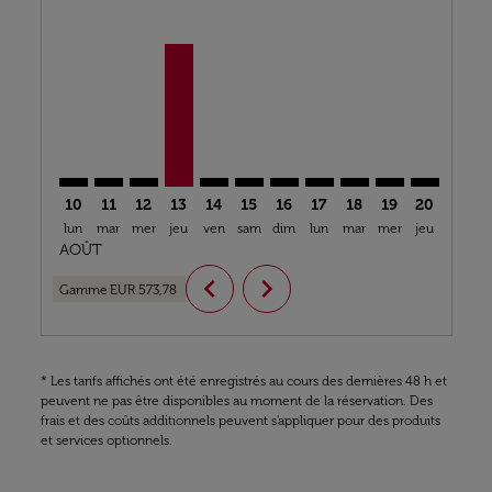
BCN–LOS: cmp-view-offers-disclaimer. Trouver des o
BCN–LOS: cmp-view-offers-disclaimer. Trouver d
BCN–LOS: cmp-view-offers-disclaimer. Trouv
BCN–LOS, 13/08/2026 – 21/08/2026: À Pa
BCN–LOS: cmp-view-offers-disclaime
BCN–LOS: cmp-view-offers-discl
BCN–LOS: cmp-view-offers-d
BCN–LOS: cmp-view-offe
BCN–LOS: cmp-view
BCN–LOS: cmp-
BCN–LOS: 
BCN–L
B
10
11
12
13
14
15
16
17
18
19
20
21
lun
mar
mer
jeu
ven
sam
dim
lun
mar
mer
jeu
ven
s
AOÛT
chevron_left
chevron_right
Gamme
EUR 573,78
* Les tarifs affichés ont été enregistrés au cours des dernières 48 h et
peuvent ne pas être disponibles au moment de la réservation. Des
frais et des coûts additionnels peuvent s'appliquer pour des produits
et services optionnels.