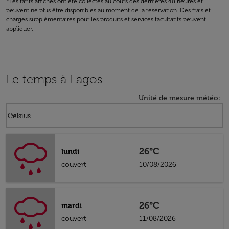
*Les tarifs affichés ont été collectés au cours des dernières 48 heures et
peuvent ne plus être disponibles au moment de la réservation. Des frais et
charges supplémentaires pour les produits et services facultatifs peuvent
appliquer.
Le temps à Lagos
Unité de mesure météo
:
Weather unit option Celsius Selected
keyboard_arrow_down
Celsius
26°C
lundi
couvert
10/08/2026
26°C
mardi
couvert
11/08/2026