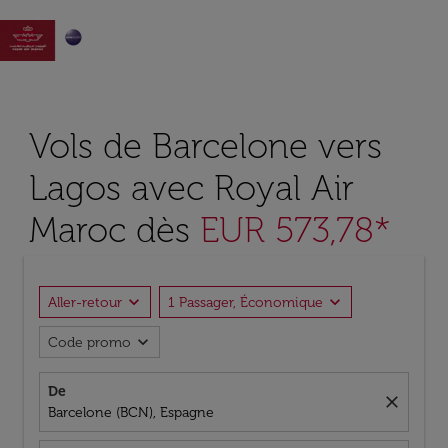

Vols de Barcelone vers
Lagos avec Royal Air
Maroc dès
EUR 573,78*
expand_more
expand_more
Aller-retour
1 Passager, Économique
expand_more
Code promo
De
close
Barcelone (BCN), Espagne