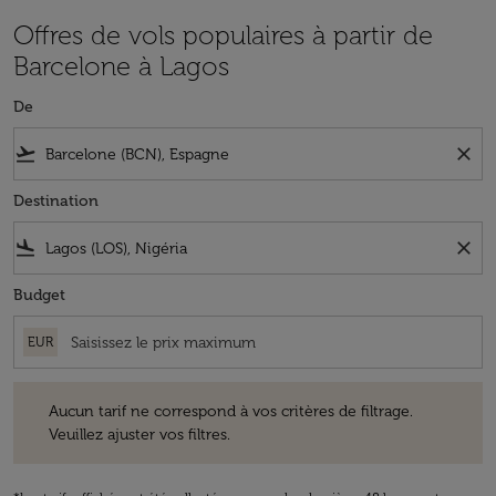
Offres de vols populaires à partir de
Barcelone à Lagos
De
flight_takeoff
close
Destination
flight_land
close
Budget
EUR
Aucun tarif ne correspond à vos critères de filtrage. Veuillez ajuster v
Aucun tarif ne correspond à vos critères de filtrage.
Veuillez ajuster vos filtres.