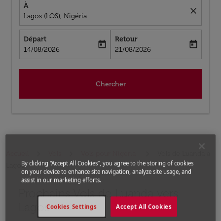
À
close
Lagos (LOS), Nigéria
Départ
Retour
today
today
fc-booking-departure-date-aria-label
fc-booking-return-date-aria-label
14/08/2026
21/08/2026
Chercher
Accueil
Vols
Vols pour Nigéria
Vols de Luanda a
By clicking “Accept All Cookies”, you agree to the storing of cookies
Lagos
on your device to enhance site navigation, analyze site usage, and
assist in our marketing efforts.
Prochains Vols de Luanda vers
Aucun tarif trouvé pour les options populaires sélectio
Lagos
Cookies Settings
Accept All Cookies