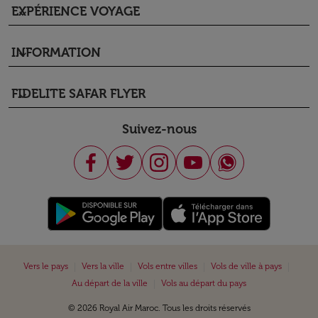
EXPÉRIENCE VOYAGE
keyboard_arrow_down
INFORMATION
keyboard_arrow_down
FIDELITE SAFAR FLYER
keyboard_arrow_down
Suivez-nous
|
|
|
|
Vers le pays
Vers la ville
Vols entre villes
Vols de ville à pays
|
Au départ de la ville
Vols au départ du pays
© 2026 Royal Air Maroc. Tous les droits réservés