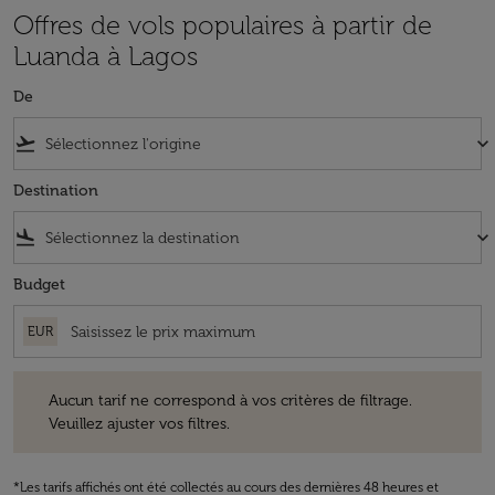
Offres de vols populaires à partir de
Luanda à Lagos
De
flight_takeoff
keyboard_arrow_down
Destination
flight_land
keyboard_arrow_down
Budget
EUR
Aucun tarif ne correspond à vos critères de filtrage. Veuillez ajuster v
Aucun tarif ne correspond à vos critères de filtrage.
Veuillez ajuster vos filtres.
*Les tarifs affichés ont été collectés au cours des dernières 48 heures et