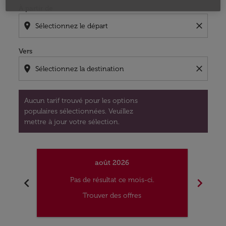
À partir de
location_on
close
Vers
location_on
close
Aucun tarif trouvé pour les options
populaires sélectionnées. Veuillez
mettre à jour votre sélection.
août 2026
chevron_left
chevron_right
Pas de résultat ce mois-ci.
Trouver des offres