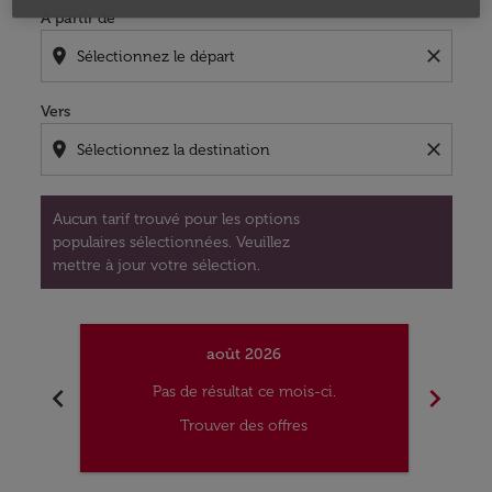
À partir de
location_on
close
Vers
location_on
close
Aucun tarif trouvé pour les options
populaires sélectionnées. Veuillez
mettre à jour votre sélection.
août 2026
chevron_left
chevron_right
Pas de résultat ce mois-ci.
Trouver des offres