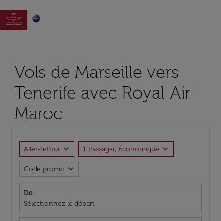

Vols de Marseille vers
Tenerife avec Royal Air
Maroc
expand_more
expand_more
Aller-retour
1 Passager, Économique
expand_more
Code promo
De
Sélectionnez le départ