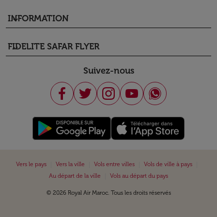
INFORMATION
keyboard_arrow_down
FIDELITE SAFAR FLYER
keyboard_arrow_down
Suivez-nous
|
|
|
|
Vers le pays
Vers la ville
Vols entre villes
Vols de ville à pays
|
Au départ de la ville
Vols au départ du pays
© 2026 Royal Air Maroc. Tous les droits réservés