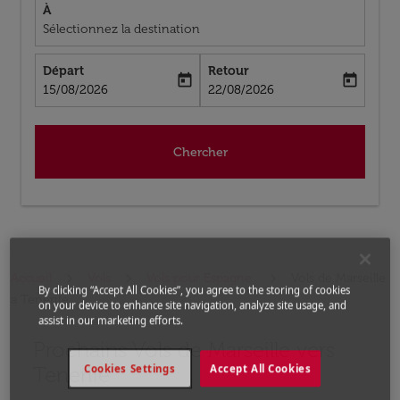
À
Sélectionnez la destination
Départ
Retour
today
today
fc-booking-departure-date-aria-label
fc-booking-return-date-aria-label
15/08/2026
22/08/2026
Chercher
Accueil
Vols
Vols pour Espagne
Vols de Marseille
By clicking “Accept All Cookies”, you agree to the storing of cookies
a Tenerife
on your device to enhance site navigation, analyze site usage, and
assist in our marketing efforts.
Prochains Vols de Marseille vers
Aucun tarif trouvé pour les options populaires sélectio
Tenerife
Cookies Settings
Accept All Cookies