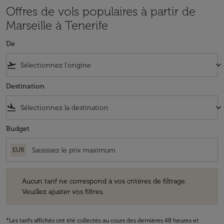
Offres de vols populaires à partir de
Marseille à Tenerife
De
flight_takeoff
keyboard_arrow_down
Destination
flight_land
keyboard_arrow_down
Budget
EUR
Aucun tarif ne correspond à vos critères de filtrage. Veuillez ajuster v
Aucun tarif ne correspond à vos critères de filtrage.
Veuillez ajuster vos filtres.
*Les tarifs affichés ont été collectés au cours des dernières 48 heures et