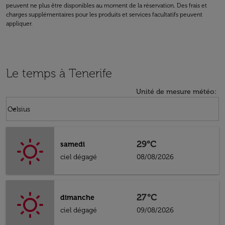
peuvent ne plus être disponibles au moment de la réservation. Des frais et
charges supplémentaires pour les produits et services facultatifs peuvent
appliquer.
Le temps à Tenerife
Unité de mesure météo
:
Weather unit option Celsius Selected
keyboard_arrow_down
Celsius
29°C
samedi
ciel dégagé
08/08/2026
27°C
dimanche
ciel dégagé
09/08/2026